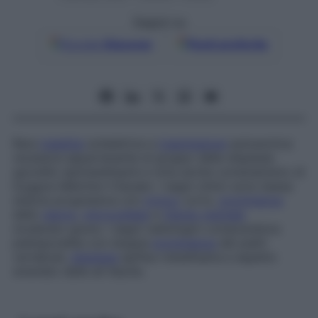
Seguici su
Google
Discover
Fonti preferite
Rara
malattia
scheletrica a
trasmissione
autosomica
recessiva appartenente al gruppo delle displasie
spondilo-epimetafisarie e nota anche come
nanismo di
Dyggve-Melchior-Clausen
. I segni clinici sono bassa
statura progressiva con
tronco
corto,
prominenza
dello
sterno
,
microcefalia
e
ritardo mentale
moderato-grave. I segni radiologici comprendono
platispondilia con doppia
prominenza
dei piatti
vertebrali,
displasia
epifiso-metafisaria e aspetto
smerlato delle ali iliache.