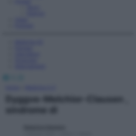
Fitness
Sport
Esercizi
Video
Podcast
Medicina AZ
Farmaci
Calcolatori
Oroscopo
Abbonamenti
Facebook
X
Instagram
Home
»
Medicina A-Z
Dyggve-Melchior-Clausen ,
sindrome di
Redazione Starbene
1 Gennaio 2025 – Lettura 1 minuto