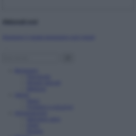
Abbonati ora!
Starbene ti regala benessere ogni mese!
Benessere
Psicologia
Rimedi naturali
Bellezza
Salute
News
Problemi e soluzioni
Alimentazione
Mangiare sano
Diete
Ricette