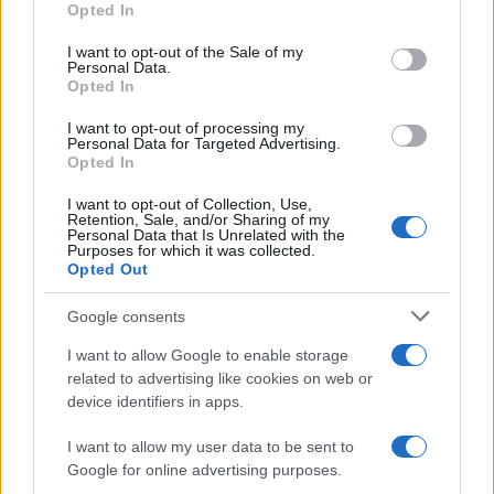
Opted In
Please note that this website/app uses one or more Google
services and may gather and store information including but
I want to opt-out of the Sale of my
Personal Data.
not limited to your visit or usage behaviour. You may click to
Opted In
grant or deny consent to Google and its third-party tags to
use your data for below specified purposes in below Google
I want to opt-out of processing my
consent section.
Personal Data for Targeted Advertising.
Opted In
I want to opt-out of Collection, Use,
Retention, Sale, and/or Sharing of my
Personal Data that Is Unrelated with the
Purposes for which it was collected.
Opted Out
Google consents
I want to allow Google to enable storage
related to advertising like cookies on web or
device identifiers in apps.
I want to allow my user data to be sent to
Google for online advertising purposes.