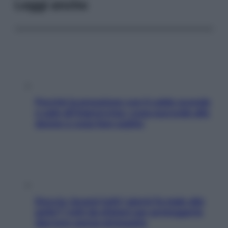
Leggi anche
Perché la pressione con il caldo scende
e sale all’improvviso: cosa succede alle
donne e cosa fare subito
Doccia, lavarsi tutti i giorni fa male alla
pelle? I miti da sfatare per proteggerla
davvero senza stressarla