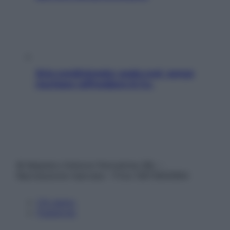
Aria condizionata: usala così, senza
rischiare raffreddore & Co.
© Belpietro Edizioni Periodiche SRL –
Riproduzione riservata – P.Iva 13673600964
Chi siamo
Pubblicità