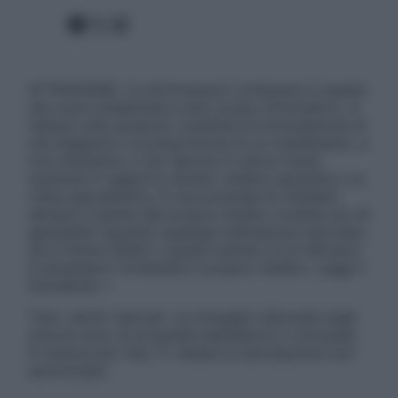
Facebook
X
Instagram
ATTENZIONE: Le informazioni contenute in questo
sito sono presentate a solo scopo informativo, in
nessun caso possono costituire la formulazione di
una diagnosi o la prescrizione di un trattamento, e
non intendono e non devono in alcun modo
sostituire il rapporto diretto medico-paziente o la
visita specialistica. Si raccomanda di chiedere
sempre il parere del proprio medico curante e/o di
specialisti riguardo qualsiasi indicazione riportata.
Se si hanno dubbi o quesiti sull’uso di un farmaco
è necessario contattare il proprio medico. Leggi il
Disclaimer »
Tutti i diritti riservati. Le immagini utilizzate negli
articoli sono di proprietà dell’editore o concesse
in licenza per l’uso. È vietata la riproduzione non
autorizzata.