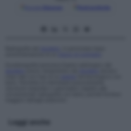
Google
Discover
Fonti preferite
Radiografia del
duodeno
, in particolare dopo
somministrazione di un
mezzo di contrasto
.
Duodenografia ipotonica
Esame radiologico del
duodeno
previo riempimento del
duodeno
atonico
(reso tale con l’uso di un
agente
farmacologico) con
bario. Permette di individuare precocemente
carcinomi ampollari o pancreatici rispetto alle
convenzionali radiografie con bario, poiché fornisce
maggiori dettagli anatomici.
Leggi anche