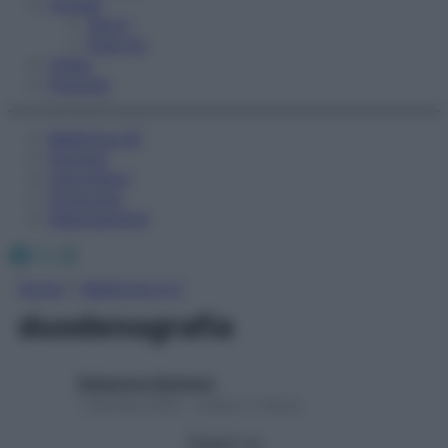
Fitness
Sport
Esercizi
Video
Podcast
Medicina AZ
Farmaci
Calcolatori
Oroscopo
Abbonamenti
Facebook
X
Instagram
Home
»
Medicina A-Z
duodenografia
Redazione Starbene
1 Gennaio 2025 – Lettura 1 minuto
Seguici su