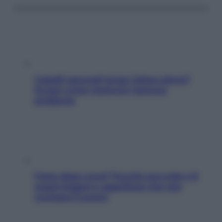
Capelli spezzati lungo l’attaccatura?
Scopri come risolvere l’annoso
problema
Fame dopo cena? Perché succede e 6
snack leggeri e appetitosi che non
rovinano il sonno