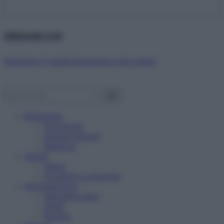
Abbonati ora!
Starbene ti regala benessere ogni mese!
Benessere
Psicologia
Rimedi naturali
Bellezza
Salute
News
Problemi e soluzioni
Alimentazione
Mangiare sano
Diete
Ricette