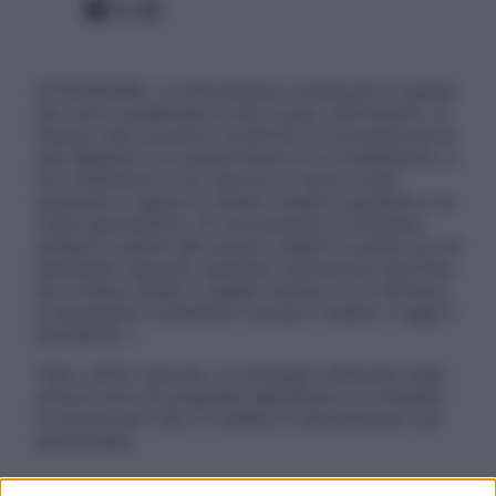
Facebook
X
Instagram
ATTENZIONE: Le informazioni contenute in questo
sito sono presentate a solo scopo informativo, in
nessun caso possono costituire la formulazione di
una diagnosi o la prescrizione di un trattamento, e
non intendono e non devono in alcun modo
sostituire il rapporto diretto medico-paziente o la
visita specialistica. Si raccomanda di chiedere
sempre il parere del proprio medico curante e/o di
specialisti riguardo qualsiasi indicazione riportata.
Se si hanno dubbi o quesiti sull’uso di un farmaco
è necessario contattare il proprio medico. Leggi il
Disclaimer »
Tutti i diritti riservati. Le immagini utilizzate negli
articoli sono di proprietà dell’editore o concesse
in licenza per l’uso. È vietata la riproduzione non
autorizzata.