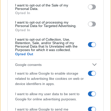
services and may gather and store information including but
I want to opt-out of the Sale of my
Personal Data.
not limited to your visit or usage behaviour. You may click to
Opted In
grant or deny consent to Google and its third-party tags to
use your data for below specified purposes in below Google
I want to opt-out of processing my
consent section.
Personal Data for Targeted Advertising.
Opted In
I want to opt-out of Collection, Use,
Retention, Sale, and/or Sharing of my
Personal Data that Is Unrelated with the
Purposes for which it was collected.
Opted Out
Google consents
I want to allow Google to enable storage
related to advertising like cookies on web or
device identifiers in apps.
I want to allow my user data to be sent to
Google for online advertising purposes.
I want to allow Google to send me