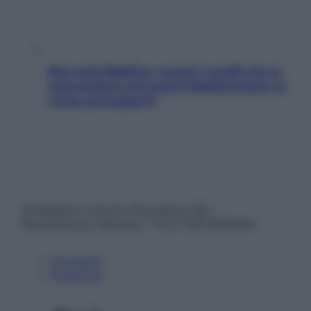
Non solo Maldive: scopri i coralli che si
nascondono nel nostro Mediterraneo (e
come proteggerli)
© Belpietro Edizioni Periodiche SRL –
Riproduzione riservata – P.Iva 13673600964
Chi siamo
Pubblicità