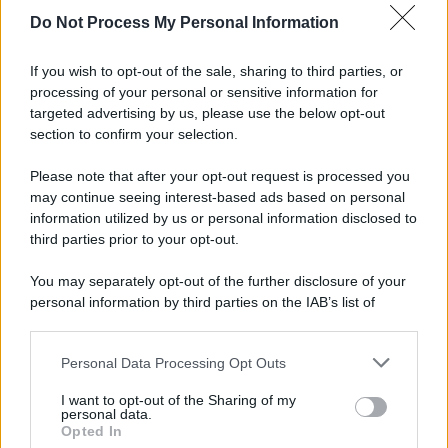
Do Not Process My Personal Information
Informativa
Privacy Policy
If you wish to opt-out of the sale, sharing to third parties, or
Cookie Policy
processing of your personal or sensitive information for
Note Legali
targeted advertising by us, please use the below opt-out
Preferenze Privacy
section to confirm your selection.
Please note that after your opt-out request is processed you
may continue seeing interest-based ads based on personal
information utilized by us or personal information disclosed to
third parties prior to your opt-out.
You may separately opt-out of the further disclosure of your
personal information by third parties on the IAB’s list of
downstream participants.
Personal Data Processing Opt Outs
This information may also be disclosed by us to third parties
on the IAB’s List of Downstream Participants that may further
I want to opt-out of the Sharing of my
disclose it to other third parties.
personal data.
Opted In
Please note that this website/app uses one or more Google