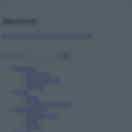
Abbonati ora!
Starbene ti regala benessere ogni mese!
Benessere
Psicologia
Rimedi naturali
Bellezza
Salute
News
Problemi e soluzioni
Alimentazione
Mangiare sano
Diete
Ricette