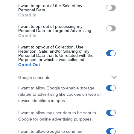
services and may gather and store information including but
I want to opt-out of the Sale of my
Personal Data.
not limited to your visit or usage behaviour. You may click to
Opted In
grant or deny consent to Google and its third-party tags to
use your data for below specified purposes in below Google
I want to opt-out of processing my
consent section.
Personal Data for Targeted Advertising.
Opted In
I want to opt-out of Collection, Use,
Retention, Sale, and/or Sharing of my
Personal Data that Is Unrelated with the
Purposes for which it was collected.
Opted Out
Google consents
I want to allow Google to enable storage
related to advertising like cookies on web or
device identifiers in apps.
I want to allow my user data to be sent to
Google for online advertising purposes.
I want to allow Google to send me