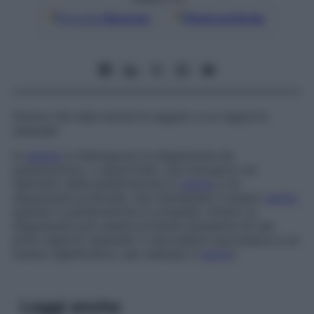
Google
Discover
Fonti preferite
Dolore che nella donna fa seguito a un rapporto
sessuale.
In
genere
si distinguono le dispareunie da
penetrazione, o superficiali, che insorgono sin
dall’inizio della penetrazione in
vagina
, e le
dispareunie profonde, che interessano il basso
ventre
quando la penetrazione è completa. Inoltre, la
dispareunia può essere primaria (presente sin dai
primi rapporti sessuali) o secondaria (successiva a un
evento significativo, per esempio il
parto
).
Leggi anche