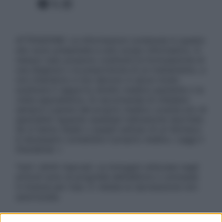
Facebook
X
Instagram
ATTENZIONE: Le informazioni contenute in questo
sito sono presentate a solo scopo informativo, in
nessun caso possono costituire la formulazione di
una diagnosi o la prescrizione di un trattamento, e
non intendono e non devono in alcun modo
sostituire il rapporto diretto medico-paziente o la
visita specialistica. Si raccomanda di chiedere
sempre il parere del proprio medico curante e/o di
specialisti riguardo qualsiasi indicazione riportata.
Se si hanno dubbi o quesiti sull’uso di un farmaco
è necessario contattare il proprio medico. Leggi il
Disclaimer »
Tutti i diritti riservati. Le immagini utilizzate negli
articoli sono di proprietà dell’editore o concesse
in licenza per l’uso. È vietata la riproduzione non
autorizzata.