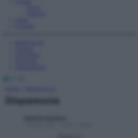
Fitness
Sport
Esercizi
Video
Podcast
Medicina AZ
Farmaci
Calcolatori
Oroscopo
Abbonamenti
Facebook
X
Instagram
Home
»
Medicina A-Z
Dispareunia
Redazione Starbene
1 Gennaio 2025 – Lettura 1 minuto
Seguici su