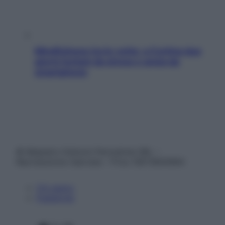
Mindfulness tra le vette: a Cortina due
giorni lontani da stress e ansia da
smartphone
© Belpietro Edizioni Periodiche SRL –
Riproduzione riservata – P.Iva 13673600964
Chi siamo
Pubblicità