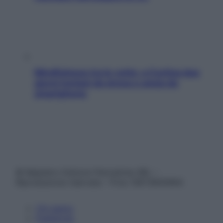
Mindfulness tra le vette: a Cortina due
giorni lontani da stress e ansia da
smartphone
© Belpietro Edizioni Periodiche SRL –
Riproduzione riservata – P.Iva 13673600964
Chi siamo
Pubblicità