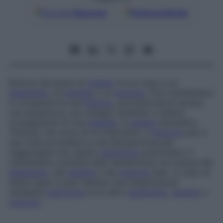
Google
Discover
Fonti preferite
Rottura del punto di
innesto
tra un osso e un
legamento
, un
tendine
o un
muscolo
. Può manifestarsi
in occasione di una
frattura
, una distorsione severa,
una lussazione, uno strappo tendineo o essere
conseguenza di una
malattia
, in
genere
reumatica.
Tuttavia, nel corso di un intervento, il
chirurgo
può a
sua volta procedere a una disinserzione per
raggiungere uno spazio
anatomico
particolare. Il
trattamento consiste nella reinserzione con sutura del
legamento
, del
tendine
o del
muscolo
leso. In caso di
lesioni gravi si può tentare una trasposizione
mediante
inserzione
di un altro
legamento
,
tendine
o
muscolo
.