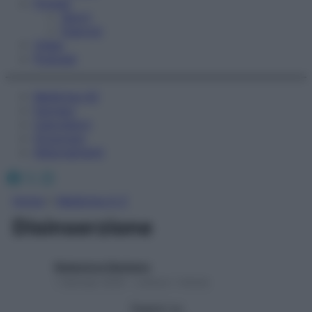
Fitness
Sport
Esercizi
Video
Podcast
Medicina AZ
Farmaci
Calcolatori
Oroscopo
Abbonamenti
Facebook
X
Instagram
Home
»
Medicina A-Z
Disinserzione
Redazione Starbene
1 Gennaio 2025 – Lettura 1 minuto
Seguici su