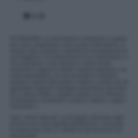
Facebook
X
Instagram
ATTENZIONE: Le informazioni contenute in questo
sito sono presentate a solo scopo informativo, in
nessun caso possono costituire la formulazione di
una diagnosi o la prescrizione di un trattamento, e
non intendono e non devono in alcun modo
sostituire il rapporto diretto medico-paziente o la
visita specialistica. Si raccomanda di chiedere
sempre il parere del proprio medico curante e/o di
specialisti riguardo qualsiasi indicazione riportata.
Se si hanno dubbi o quesiti sull’uso di un farmaco
è necessario contattare il proprio medico. Leggi il
Disclaimer »
Tutti i diritti riservati. Le immagini utilizzate negli
articoli sono di proprietà dell’editore o concesse
in licenza per l’uso. È vietata la riproduzione non
autorizzata.