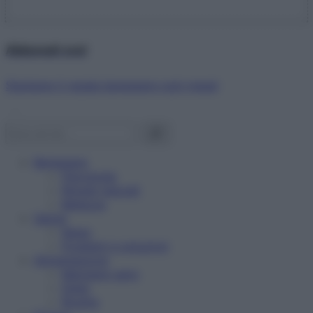
Abbonati ora!
Starbene ti regala benessere ogni mese!
Benessere
Psicologia
Rimedi naturali
Bellezza
Salute
News
Problemi e soluzioni
Alimentazione
Mangiare sano
Diete
Ricette