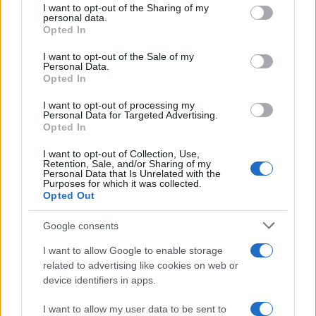
I want to opt-out of the Sharing of my
disclose it to other third parties.
personal data.
Opted In
Please note that this website/app uses one or more Google
services and may gather and store information including but
I want to opt-out of the Sale of my
Personal Data.
not limited to your visit or usage behaviour. You may click to
Opted In
grant or deny consent to Google and its third-party tags to
use your data for below specified purposes in below Google
I want to opt-out of processing my
consent section.
Personal Data for Targeted Advertising.
Opted In
I want to opt-out of Collection, Use,
Retention, Sale, and/or Sharing of my
Personal Data that Is Unrelated with the
Purposes for which it was collected.
Opted Out
Google consents
I want to allow Google to enable storage
related to advertising like cookies on web or
device identifiers in apps.
I want to allow my user data to be sent to