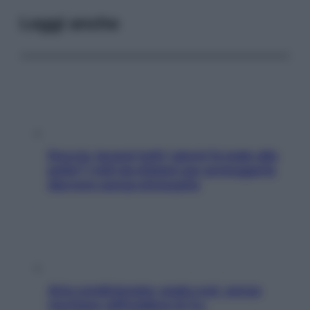
Leggi anche
Doccia, lavarsi tutti i giorni fa male alla
pelle? I miti da sfatare per proteggerla
davvero senza stressarla
Aria condizionata: usala così, senza
rischiare raffreddore & Co.