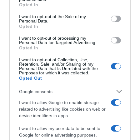
Opted In
Please note that this website/app uses one or more Google
services and may gather and store information including but
I want to opt-out of the Sale of my
Personal Data.
not limited to your visit or usage behaviour. You may click to
Opted In
grant or deny consent to Google and its third-party tags to
use your data for below specified purposes in below Google
I want to opt-out of processing my
consent section.
Personal Data for Targeted Advertising.
Opted In
I want to opt-out of Collection, Use,
Retention, Sale, and/or Sharing of my
Personal Data that Is Unrelated with the
Purposes for which it was collected.
Opted Out
Google consents
I want to allow Google to enable storage
related to advertising like cookies on web or
device identifiers in apps.
I want to allow my user data to be sent to
Google for online advertising purposes.