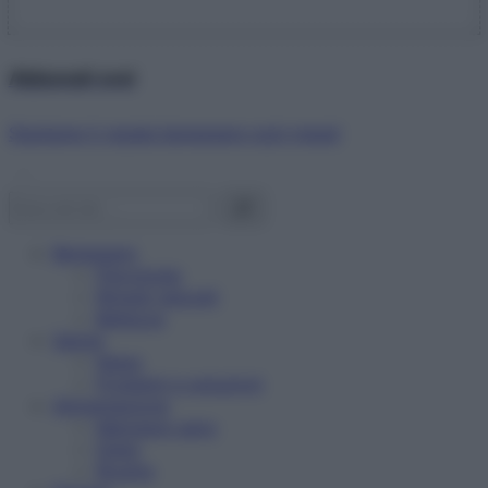
Abbonati ora!
Starbene ti regala benessere ogni mese!
Benessere
Psicologia
Rimedi naturali
Bellezza
Salute
News
Problemi e soluzioni
Alimentazione
Mangiare sano
Diete
Ricette