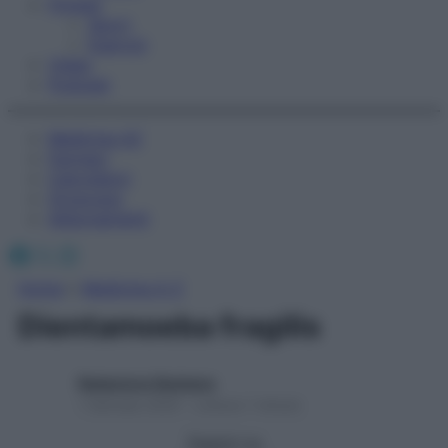
Fitness
Sport
Esercizi
Video
Podcast
Medicina AZ
Farmaci
Calcolatori
Oroscopo
Abbonamenti
Facebook
X
Instagram
Home
»
Medicina A-Z
Dientamoeba fragilis
Redazione Starbene
1 Gennaio 2025 – Lettura 1 minuto
Seguici su