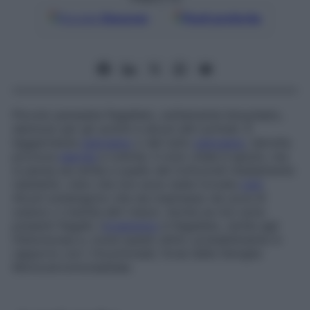
Google
Discover
Fonti preferite
Piccolo parassita flagellato, solitamente binucleato,
dannoso per gli uomini e alcuni altri primati. È
leggermente
patogeno
o del tutto
patogeno
, talvolta
provoca
diarrea
e coliche. Il ciclo vitale è ignoto, ma
si pensa sia simile a quello dei trofozoidi mediamente
resistenti, visto che non sono state trovate
cisti
.
Alcuni sostengono che sia trasmesso da uova di
ossiuro o tramite altri mezzi. Anche se non sono
presenti flagelli, l’
organismo
è flagellato, simile agli
Histomonas
e, come questi ultimi, probabilmente in
rapporto con i tricomonadi, forse della famiglia
Monocercomonadidae
.