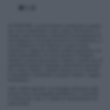
Facebook
X
Instagram
ATTENZIONE: Le informazioni contenute in questo
sito sono presentate a solo scopo informativo, in
nessun caso possono costituire la formulazione di
una diagnosi o la prescrizione di un trattamento, e
non intendono e non devono in alcun modo
sostituire il rapporto diretto medico-paziente o la
visita specialistica. Si raccomanda di chiedere
sempre il parere del proprio medico curante e/o di
specialisti riguardo qualsiasi indicazione riportata.
Se si hanno dubbi o quesiti sull’uso di un farmaco
è necessario contattare il proprio medico. Leggi il
Disclaimer »
Tutti i diritti riservati. Le immagini utilizzate negli
articoli sono di proprietà dell’editore o concesse
in licenza per l’uso. È vietata la riproduzione non
autorizzata.