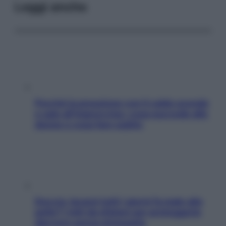
Leggi anche
Perché la pressione con il caldo scende
e sale all’improvviso: cosa succede alle
donne e cosa fare subito
Doccia, lavarsi tutti i giorni fa male alla
pelle? I miti da sfatare per proteggerla
davvero senza stressarla