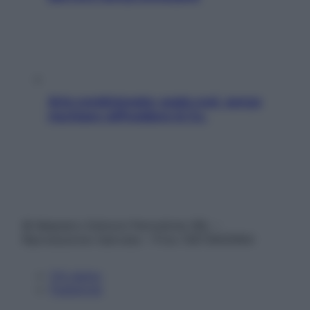
Aria condizionata: usala così, senza
rischiare raffreddore & Co.
© Belpietro Edizioni Periodiche SRL –
Riproduzione riservata – P.Iva 13673600964
Chi siamo
Pubblicità