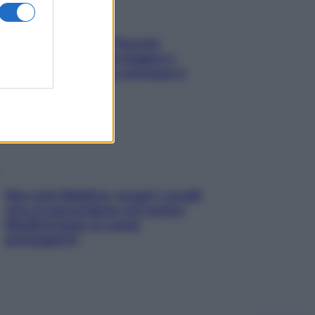
Fame dopo cena? Perché
succede e 6 snack leggeri e
appetitosi che non rovinano il
sonno
Non solo Maldive: scopri i coralli
che si nascondono nel nostro
Mediterraneo (e come
proteggerli)