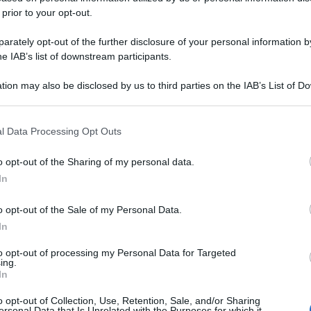
 prior to your opt-out.
rately opt-out of the further disclosure of your personal information by
he IAB’s list of downstream participants.
tion may also be disclosed by us to third parties on the IAB’s List of 
 that may further disclose it to other third parties.
 that this website/app uses one or more Google services and may gath
l Data Processing Opt Outs
including but not limited to your visit or usage behaviour. You may click 
 to Google and its third-party tags to use your data for below specifi
o opt-out of the Sharing of my personal data.
ogle consent section.
In
o opt-out of the Sale of my Personal Data.
In
to opt-out of processing my Personal Data for Targeted
ing.
In
o opt-out of Collection, Use, Retention, Sale, and/or Sharing
ersonal Data that Is Unrelated with the Purposes for which it