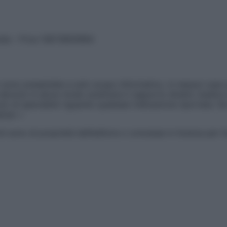
vata – P.Iva 13673600964
sono presentate a solo scopo informativo, in nessun caso p
devono in alcun modo sostituire il rapporto diretto medico-p
 di specialisti riguardo qualsiasi indicazione riportata. Se
aimer »
ticoli sono di proprietà dell’editore o concesse in licenza per 