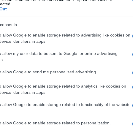
lected.
Out
consents
Le
o allow Google to enable storage related to advertising like cookies on
evice identifiers in apps.
ti preferite
o allow my user data to be sent to Google for online advertising
s.
to allow Google to send me personalized advertising.
o allow Google to enable storage related to analytics like cookies on
composto
da due corpi paralleli quasi interamente
evice identifiers in apps.
formazione
viene comunemente definito
utero
o allow Google to enable storage related to functionality of the website
o allow Google to enable storage related to personalization.