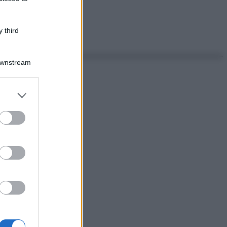
 third
Downstream
er and store
to grant or
ed purposes