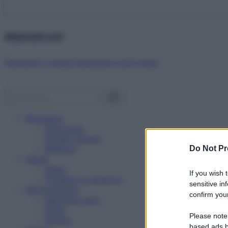
Abbonati ora!
Starbene ti regala benessere ogni mese!
Benessere
Psicologia
Rimedi naturali
Bellezza
Do Not Pr
Salute
News
If you wish 
Problemi e soluzioni
sensitive in
Alimentazione
confirm your
Mangiare sano
Diete
Please note
Ricette
based ads b