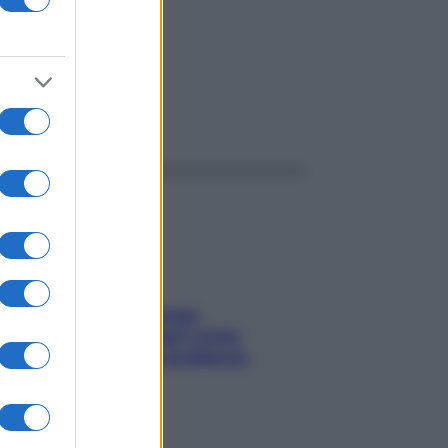
ggi anche
Capelli spezzati lungo
l’attaccatura? Scopri come
risolvere l’annoso problema