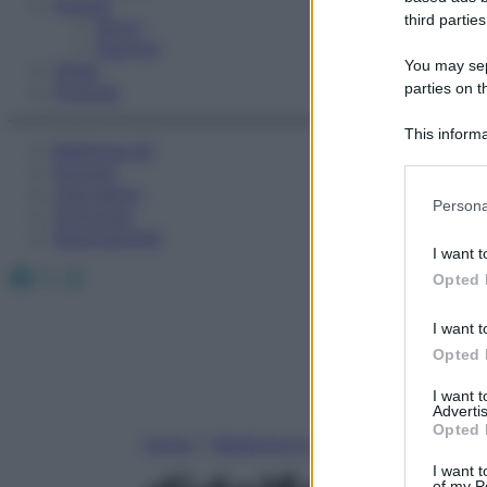
Fitness
third parties
Sport
Esercizi
You may sepa
Video
parties on t
Podcast
This informa
Medicina AZ
Participants
Farmaci
Calcolatori
Please note
Persona
Oroscopo
information 
Abbonamenti
deny consent
I want t
in below Go
Facebook
X
Instagram
Opted 
I want t
Opted 
I want 
Advertis
Opted 
Home
»
Medicina A-Z
I want t
of my P