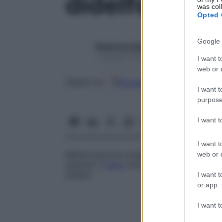
didelfo
was col
Opted 
Google 
Redazione Starbene
1 Gennaio 2025 – Lettura 1 minuto
I want t
web or d
Google
Discover
Fon
Seguici su
I want t
purpose
I want 
I want t
Malformazione congenita in cui l’
utero
è
web or d
separati. L’
utero
che presenta questa
mal
doppio
.
I want t
or app.
I want t