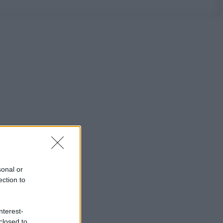
sonal or
ection to
nterest-
closed to