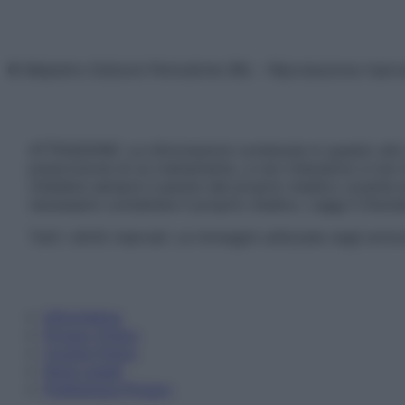
© Belpietro Edizioni Periodiche SRL – Riproduzione riser
ATTENZIONE: Le informazioni contenute in questo sito 
prescrizione di un trattamento, e non intendono e non 
chiedere sempre il parere del proprio medico curante e/o
necessario contattare il proprio medico. Leggi il Discl
Tutti i diritti riservati. Le immagini utilizzate negli ar
Informativa
Privacy Policy
Cookie Policy
Note Legali
Preferenze Privacy