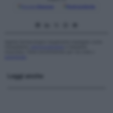
Google
Discover
Fonti preferite
Agente farmacologico largamente impiegato come
tranquillante,
anticonvulsivante
e rilassante
muscolare. Viene somministrato per via orale o
parenterale
.
Leggi anche