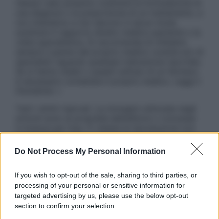
nessun caso possono costituire la formulazione di
una diagnosi o la prescrizione di un trattamento, e
non intendono e non devono in alcun modo
sostituire il rapporto diretto medico-paziente o la
visita specialistica. Si raccomanda di chiedere
sempre il parere del proprio medico curante e/o di
specialisti riguardo qualsiasi indicazione riportata.
Se si hanno dubbi o quesiti sull’uso di un farmaco
è necessario contattare il proprio medico. Leggi il
Disclaimer »
Tutti i diritti riservati. Le immagini utilizzate negli
articoli sono di proprietà dell’editore o concesse
in licenza per l’uso. È vietata la riproduzione non
autorizzata.
Do Not Process My Personal Information
If you wish to opt-out of the sale, sharing to third parties, or
Informativa
processing of your personal or sensitive information for
Privacy Policy
targeted advertising by us, please use the below opt-out
Cookie Policy
section to confirm your selection.
Note Legali