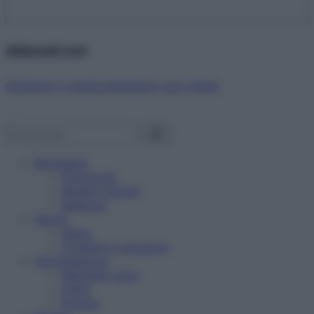
Abbonati ora!
Starbene ti regala benessere ogni mese!
Benessere
Psicologia
Rimedi naturali
Bellezza
Salute
News
Problemi e soluzioni
Alimentazione
Mangiare sano
Diete
Ricette