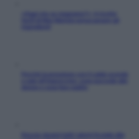
«Oggi che se magnamo?»: 4 ricette
facili di Max Mariola senza pesare gli
ingredienti
Perché la pressione con il caldo scende
e sale all’improvviso: cosa succede alle
donne e cosa fare subito
Doccia, lavarsi tutti i giorni fa male alla