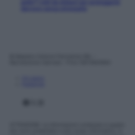
pelle? I miti da sfatare per proteggerla
davvero senza stressarla
© Belpietro Edizioni Periodiche SRL –
Riproduzione riservata – P.Iva 13673600964
Chi siamo
Pubblicità
Facebook
X
Instagram
ATTENZIONE: Le informazioni contenute in questo
sito sono presentate a solo scopo informativo, in