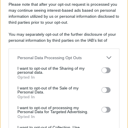
Preferenze Privacy
Please note that after your opt-out request is processed you
may continue seeing interest-based ads based on personal
information utilized by us or personal information disclosed to
third parties prior to your opt-out.
You may separately opt-out of the further disclosure of your
personal information by third parties on the IAB’s list of
downstream participants.
Personal Data Processing Opt Outs
This information may also be disclosed by us to third parties
on the IAB’s List of Downstream Participants that may further
I want to opt-out of the Sharing of my
disclose it to other third parties.
personal data.
Opted In
Please note that this website/app uses one or more Google
services and may gather and store information including but
I want to opt-out of the Sale of my
Personal Data.
not limited to your visit or usage behaviour. You may click to
Opted In
grant or deny consent to Google and its third-party tags to
use your data for below specified purposes in below Google
I want to opt-out of processing my
consent section.
Personal Data for Targeted Advertising.
Opted In
I want to opt-out of Collection, Use,