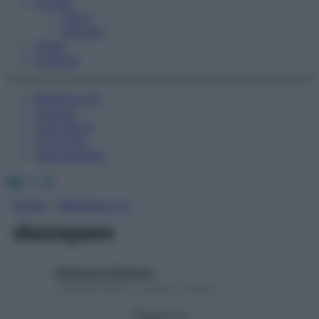
Fitness
Sport
Esercizi
Video
Podcast
Medicina AZ
Farmaci
Calcolatori
Oroscopo
Abbonamenti
Facebook
X
Instagram
Home
»
Medicina A-Z
diazepam
Redazione Starbene
1 Gennaio 2025 – Lettura 1 minuto
Seguici su