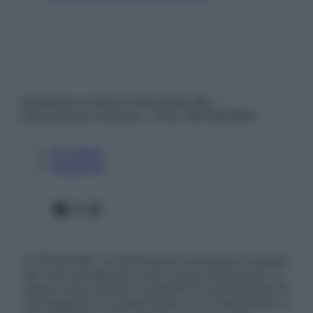
© Belpietro Edizioni Periodiche SRL –
Riproduzione riservata – P.Iva 13673600964
Chi siamo
Pubblicità
Facebook
X
Instagram
ATTENZIONE: Le informazioni contenute in questo
sito sono presentate a solo scopo informativo, in
nessun caso possono costituire la formulazione di
una diagnosi o la prescrizione di un trattamento, e