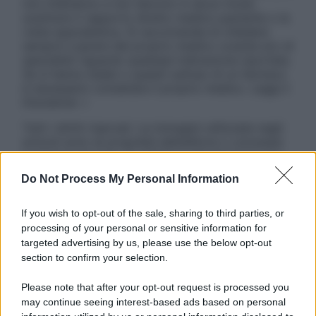
non intendono e non devono in alcun modo
sostituire il rapporto diretto medico-paziente o la
visita specialistica. Si raccomanda di chiedere
sempre il parere del proprio medico curante e/o di
specialisti riguardo qualsiasi indicazione riportata.
Se si hanno dubbi o quesiti sull’uso di un farmaco
è necessario contattare il proprio medico. Leggi il
Disclaimer »
Tutti i diritti riservati. Le immagini utilizzate negli
articoli sono di proprietà dell’editore o concesse
in licenza per l’uso. È vietata la riproduzione non
autorizzata.
Do Not Process My Personal Information
If you wish to opt-out of the sale, sharing to third parties, or
processing of your personal or sensitive information for
Informativa
targeted advertising by us, please use the below opt-out
Privacy Policy
section to confirm your selection.
Cookie Policy
Note Legali
Please note that after your opt-out request is processed you
Preferenze Privacy
may continue seeing interest-based ads based on personal