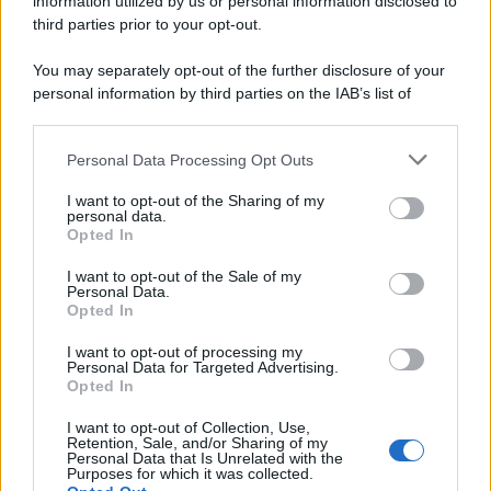
information utilized by us or personal information disclosed to
third parties prior to your opt-out.
You may separately opt-out of the further disclosure of your
personal information by third parties on the IAB’s list of
downstream participants.
Personal Data Processing Opt Outs
This information may also be disclosed by us to third parties
on the IAB’s List of Downstream Participants that may further
I want to opt-out of the Sharing of my
disclose it to other third parties.
personal data.
Opted In
Please note that this website/app uses one or more Google
services and may gather and store information including but
I want to opt-out of the Sale of my
Personal Data.
not limited to your visit or usage behaviour. You may click to
Opted In
grant or deny consent to Google and its third-party tags to
use your data for below specified purposes in below Google
I want to opt-out of processing my
consent section.
Personal Data for Targeted Advertising.
Opted In
I want to opt-out of Collection, Use,
Retention, Sale, and/or Sharing of my
Personal Data that Is Unrelated with the
Purposes for which it was collected.