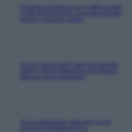
Perché la pressione con il caldo scende
e sale all’improvviso: cosa succede alle
donne e cosa fare subito
Doccia, lavarsi tutti i giorni fa male alla
pelle? I miti da sfatare per proteggerla
davvero senza stressarla
Aria condizionata: usala così, senza
rischiare raffreddore & Co.