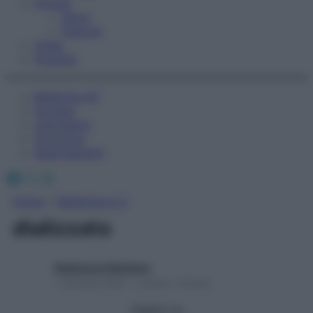
Fitness
Sport
Esercizi
Video
Podcast
Medicina AZ
Farmaci
Calcolatori
Oroscopo
Abbonamenti
Facebook
X
Instagram
Home
»
Medicina A-Z
dializzato
Redazione Starbene
1 Gennaio 2025 – Lettura 1 minuto
Seguici su