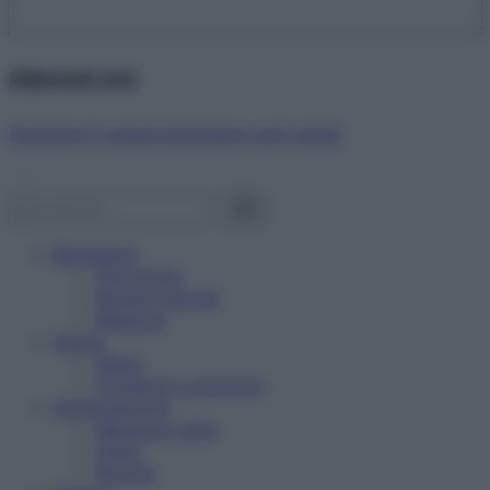
Abbonati ora!
Starbene ti regala benessere ogni mese!
Benessere
Psicologia
Rimedi naturali
Bellezza
Salute
News
Problemi e soluzioni
Alimentazione
Mangiare sano
Diete
Ricette