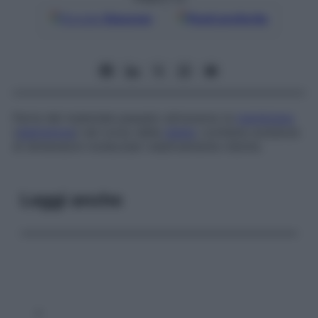
Google
Discover
Fonti preferite
Parte del materiale passato attraverso la
membrana
(
diaframma
) nel corso della
dialisi
; contiene sostanze
di dimensioni molecolari relativamente ridotte.
Leggi anche