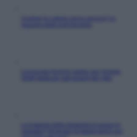
Contare le calorie serve ancora? La
risposta della nutrizionista
L’oroscopo food di Jupiter per l’estate
2026 dedicato agli amanti del cibo
La trappola della dopamina ti segue in
spiaggia? Strategie di digital detox per