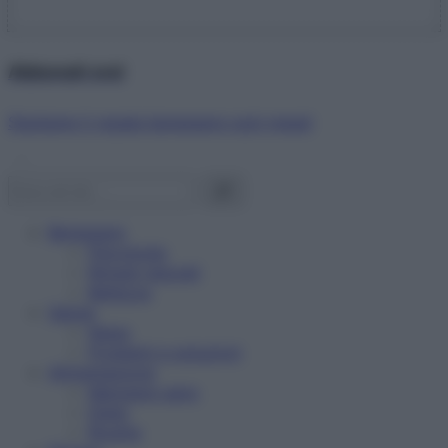
Abbonati ora!
Starbene ti regala benessere ogni mese!
Benessere
Psicologia
Rimedi naturali
Bellezza
Salute
News
Problemi e soluzioni
Alimentazione
Mangiare sano
Diete
Ricette