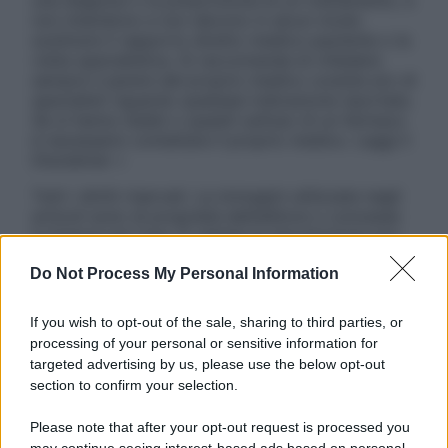
una diagnosi o la prescrizione di un trattamento, e
non intendono e non devono in alcun modo
sostituire il rapporto diretto medico-paziente o la
visita specialistica. Si raccomanda di chiedere
sempre il parere del proprio medico curante e/o di
specialisti riguardo qualsiasi indicazione riportata.
Se si hanno dubbi o quesiti sull’uso di un farmaco
è necessario contattare il proprio medico. Leggi il
Disclaimer »
Tutti i diritti riservati. Le immagini utilizzate negli
articoli sono di proprietà dell’editore o concesse
in licenza per l’uso. È vietata la riproduzione non
autorizzata.
Do Not Process My Personal Information
If you wish to opt-out of the sale, sharing to third parties, or
Informativa
processing of your personal or sensitive information for
Privacy Policy
targeted advertising by us, please use the below opt-out
Cookie Policy
section to confirm your selection.
Note Legali
Preferenze Privacy
Please note that after your opt-out request is processed you