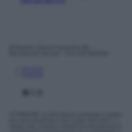
staccare davvero
© Belpietro Edizioni Periodiche SRL –
Riproduzione riservata – P.Iva 13673600964
Chi siamo
Pubblicità
Facebook
X
Instagram
ATTENZIONE: Le informazioni contenute in questo
sito sono presentate a solo scopo informativo, in
nessun caso possono costituire la formulazione di