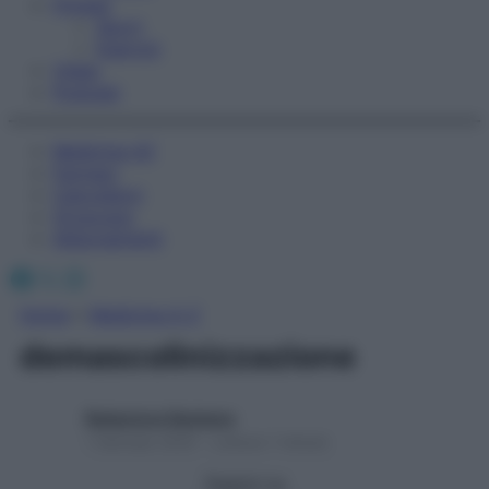
Fitness
Sport
Esercizi
Video
Podcast
Medicina AZ
Farmaci
Calcolatori
Oroscopo
Abbonamenti
Facebook
X
Instagram
Home
»
Medicina A-Z
demascolinizzazione
Redazione Starbene
1 Gennaio 2025 – Lettura 1 minuto
Seguici su