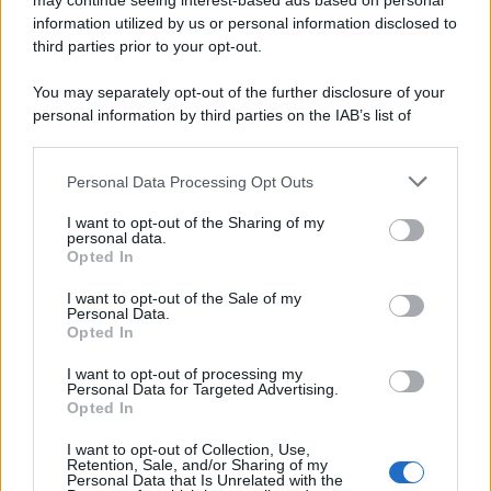
may continue seeing interest-based ads based on personal
information utilized by us or personal information disclosed to
third parties prior to your opt-out.
You may separately opt-out of the further disclosure of your
personal information by third parties on the IAB’s list of
downstream participants.
Personal Data Processing Opt Outs
This information may also be disclosed by us to third parties
on the IAB’s List of Downstream Participants that may further
I want to opt-out of the Sharing of my
disclose it to other third parties.
personal data.
Opted In
Please note that this website/app uses one or more Google
services and may gather and store information including but
I want to opt-out of the Sale of my
Personal Data.
not limited to your visit or usage behaviour. You may click to
Opted In
grant or deny consent to Google and its third-party tags to
use your data for below specified purposes in below Google
I want to opt-out of processing my
consent section.
Personal Data for Targeted Advertising.
Opted In
I want to opt-out of Collection, Use,
Retention, Sale, and/or Sharing of my
Personal Data that Is Unrelated with the