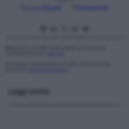
Google
Discover
Fonti preferite
Riduzione o perdita delle qualità normalmente
caratteristiche del
maschio
.
Va distinto dall’acquisizione delle caratteristiche
femminili (
femminilizzazione
).
Leggi anche