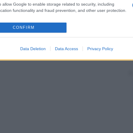
e centrale, molto potente, permette l’
abduzione
o allow Google to enable storage related to security, including
i anteriore e posteriore servono ad alzare il
braccio
in
cation functionality and fraud prevention, and other user protection.
ovimenti di torsione.
CONFIRM
Data Deletion
Data Access
Privacy Policy