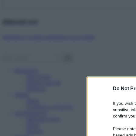
Abbonati ora!
Starbene ti regala benessere ogni mese!
Benessere
Psicologia
Rimedi naturali
Bellezza
Do Not Pr
Salute
News
If you wish 
Problemi e soluzioni
sensitive in
Alimentazione
confirm your
Mangiare sano
Diete
Please note
Ricette
based ads b