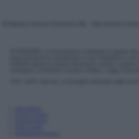
© Belpietro Edizioni Periodiche SRL – Riproduzione riser
ATTENZIONE: Le informazioni contenute in questo sito 
prescrizione di un trattamento, e non intendono e non 
chiedere sempre il parere del proprio medico curante e/o
necessario contattare il proprio medico. Leggi il Discl
Tutti i diritti riservati. Le immagini utilizzate negli ar
Informativa
Privacy Policy
Cookie Policy
Note Legali
Preferenze Privacy