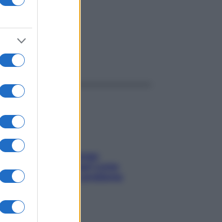
ggi anche
Capelli spezzati lungo
l’attaccatura? Scopri come
risolvere l’annoso problema