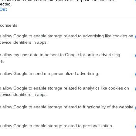
lected.
Out
consents
Le
o allow Google to enable storage related to advertising like cookies on
evice identifiers in apps.
ti preferite
o allow my user data to be sent to Google for online advertising
s.
to allow Google to send me personalized advertising.
o allow Google to enable storage related to analytics like cookies on
cono capovolto. Ricopre interamente l’
articolazione
evice identifiers in apps.
lla
faccia
esterna dell’
omero
. La
faccia
profonda è
le da una
borsa sierosa
.
o allow Google to enable storage related to functionality of the website
 grande pettorale a formare lo spazio deltopettorale. Il
so, ramo del
plesso
brachiale
formato da fibre
o allow Google to enable storage related to personalization.
uesto
muscolo
prende parte a tutti i movimenti