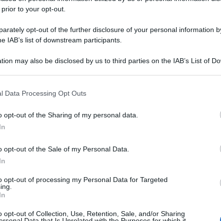
 prior to your opt-out.
rately opt-out of the further disclosure of your personal information by
he IAB’s list of downstream participants.
tion may also be disclosed by us to third parties on the IAB’s List of 
 that may further disclose it to other third parties.
 that this website/app uses one or more Google services and may gath
l Data Processing Opt Outs
including but not limited to your visit or usage behaviour. You may click 
 to Google and its third-party tags to use your data for below specifi
o opt-out of the Sharing of my personal data.
ogle consent section.
In
o opt-out of the Sale of my Personal Data.
In
to opt-out of processing my Personal Data for Targeted
ing.
In
o opt-out of Collection, Use, Retention, Sale, and/or Sharing
ersonal Data that Is Unrelated with the Purposes for which it