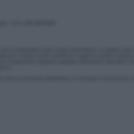
vata – P.Iva 13673600964
sono presentate a solo scopo informativo, in nessun caso p
devono in alcun modo sostituire il rapporto diretto medico-p
 di specialisti riguardo qualsiasi indicazione riportata. Se
aimer »
ticoli sono di proprietà dell’editore o concesse in licenza per 