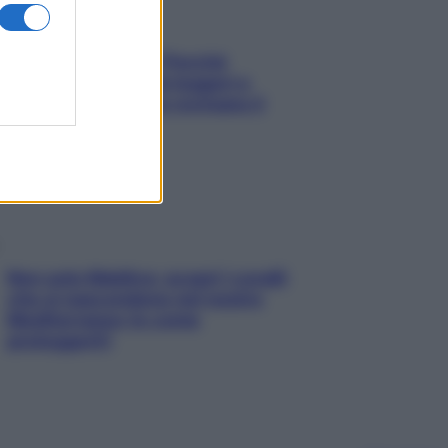
Fame dopo cena? Perché
succede e 6 snack leggeri e
appetitosi che non rovinano il
sonno
Non solo Maldive: scopri i coralli
che si nascondono nel nostro
Mediterraneo (e come
proteggerli)