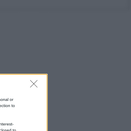
sonal or
ection to
nterest-
closed to