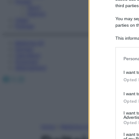
Fitness
third parties
Sport
Esercizi
You may sepa
Video
parties on t
Podcast
This informa
Medicina AZ
Participants
Farmaci
Calcolatori
Please note
Persona
Oroscopo
information 
Abbonamenti
deny consent
I want t
in below Go
Facebook
X
Instagram
Opted 
I want t
Opted 
I want 
Advertis
Opted 
Home
»
Medicina A-Z
I want t
of my P