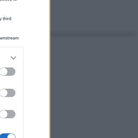
 third
Downstream
er and store
to grant or
ed purposes