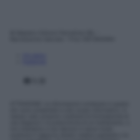
© Belpietro Edizioni Periodiche SRL –
Riproduzione riservata – P.Iva 13673600964
Chi siamo
Pubblicità
Facebook
X
Instagram
ATTENZIONE: Le informazioni contenute in questo
sito sono presentate a solo scopo informativo, in
nessun caso possono costituire la formulazione di
una diagnosi o la prescrizione di un trattamento, e
non intendono e non devono in alcun modo
sostituire il rapporto diretto medico-paziente o la