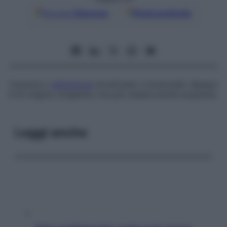
Google
Discover
Fonti preferite
Carenza o
alterazione
strutturale o funzionale. Spesso
è di origine congenita, ma può essere anche acquisita.
Leggi anche