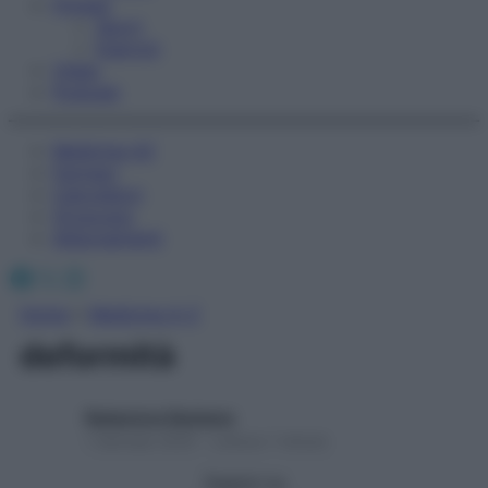
Fitness
Sport
Esercizi
Video
Podcast
Medicina AZ
Farmaci
Calcolatori
Oroscopo
Abbonamenti
Facebook
X
Instagram
Home
»
Medicina A-Z
deformità
Redazione Starbene
1 Gennaio 2025 – Lettura 1 minuto
Seguici su