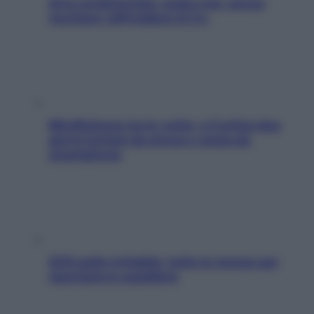
Aria condizionata: usala così, senza
rischiare raffreddore & Co.
Mindfulness tra le vette: a Cortina due
giorni lontani da stress e ansia da
smartphone
SOS pelle irritabile: tutte le mosse per
riportarla in equilibrio