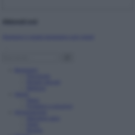
Abbonati ora!
Starbene ti regala benessere ogni mese!
Benessere
Psicologia
Rimedi naturali
Bellezza
Salute
News
Problemi e soluzioni
Alimentazione
Mangiare sano
Diete
Ricette