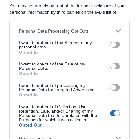
You may separately opt-out of the further disclosure of your
personal information by third parties on the IAB’s list of
downstream participants.
Personal Data Processing Opt Outs
This information may also be disclosed by us to third parties
on the IAB’s List of Downstream Participants that may further
I want to opt-out of the Sharing of my
disclose it to other third parties.
personal data.
Opted In
Please note that this website/app uses one or more Google
services and may gather and store information including but
I want to opt-out of the Sale of my
Personal Data.
not limited to your visit or usage behaviour. You may click to
Opted In
grant or deny consent to Google and its third-party tags to
use your data for below specified purposes in below Google
I want to opt-out of processing my
consent section.
Personal Data for Targeted Advertising.
Opted In
I want to opt-out of Collection, Use,
Retention, Sale, and/or Sharing of my
Personal Data that Is Unrelated with the
Purposes for which it was collected.
Opted Out
Google consents