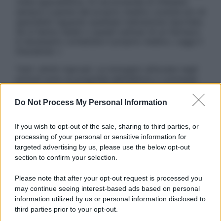
visita specialistica. Si raccomanda di chiedere
sempre il parere del proprio medico curante e/o di
specialisti riguardo qualsiasi indicazione riportata.
Se si hanno dubbi o quesiti sull’uso di un farmaco
è necessario contattare il proprio medico. Leggi il
Disclaimer »
Tutti i diritti riservati. Le immagini utilizzate negli
articoli sono di proprietà dell’editore o concesse
in licenza per l’uso. È vietata la riproduzione non
autorizzata.
Do Not Process My Personal Information
If you wish to opt-out of the sale, sharing to third parties, or
processing of your personal or sensitive information for
Informativa
targeted advertising by us, please use the below opt-out
Privacy Policy
section to confirm your selection.
Cookie Policy
Note Legali
Please note that after your opt-out request is processed you
Preferenze Privacy
may continue seeing interest-based ads based on personal
information utilized by us or personal information disclosed to
third parties prior to your opt-out.