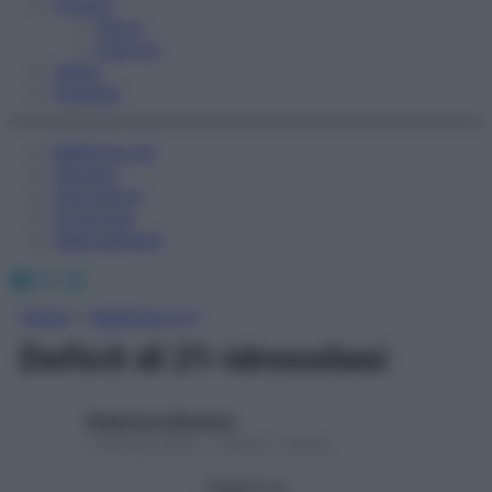
Fitness
Sport
Esercizi
Video
Podcast
Medicina AZ
Farmaci
Calcolatori
Oroscopo
Abbonamenti
Facebook
X
Instagram
Home
»
Medicina A-Z
Deficit di 21-idrossilasi
Redazione Starbene
1 Gennaio 2025 – Lettura 1 minuto
Seguici su