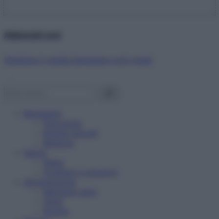
Abbonati ora!
Starbene ti regala benessere ogni mese!
Benessere
Psicologia
Rimedi naturali
Bellezza
Salute
News
Problemi e soluzioni
Alimentazione
Mangiare sano
Diete
Ricette