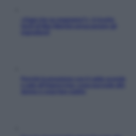
«Oggi che se magnamo?»: 4 ricette
facili di Max Mariola senza pesare gli
ingredienti
Perché la pressione con il caldo scende
e sale all’improvviso: cosa succede alle
donne e cosa fare subito