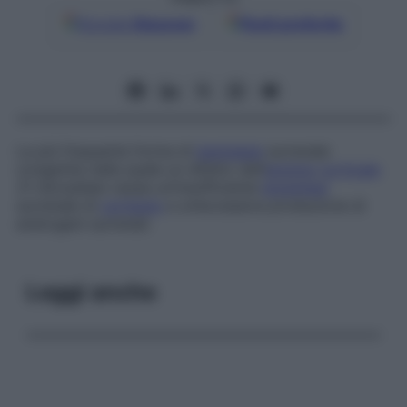
Google
Discover
Fonti preferite
La più frequente forma di
iperplasia
surrenale
congenita nella quale un difetto dell’
enzima
corticale
21-idrossilasi causa un’insufficiente
biosintesi
surrenale di
cortisolo
e un’eccessiva produzione di
androgeni surrenali.
Leggi anche