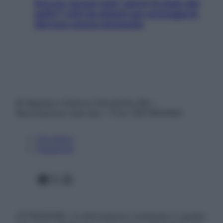
Doccia, lavarsi tutti i giorni fa male alla
pelle? I miti da sfatare per proteggerla
davvero senza stressarla
© Belpietro Edizioni Periodiche SRL –
Riproduzione riservata – P.Iva 13673600964
Chi siamo
Pubblicità
Facebook
X
Instagram
ATTENZIONE: Le informazioni contenute in questo