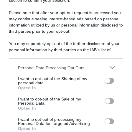
Note Legali
section to confirm your selection.
Preferenze Privacy
Please note that after your opt-out request is processed you
may continue seeing interest-based ads based on personal
information utilized by us or personal information disclosed to
third parties prior to your opt-out.
You may separately opt-out of the further disclosure of your
personal information by third parties on the IAB’s list of
downstream participants.
Personal Data Processing Opt Outs
This information may also be disclosed by us to third parties
on the IAB’s List of Downstream Participants that may further
I want to opt-out of the Sharing of my
disclose it to other third parties.
personal data.
Opted In
Please note that this website/app uses one or more Google
services and may gather and store information including but
I want to opt-out of the Sale of my
Personal Data.
not limited to your visit or usage behaviour. You may click to
Opted In
grant or deny consent to Google and its third-party tags to
use your data for below specified purposes in below Google
I want to opt-out of processing my
consent section.
Personal Data for Targeted Advertising.
Opted In