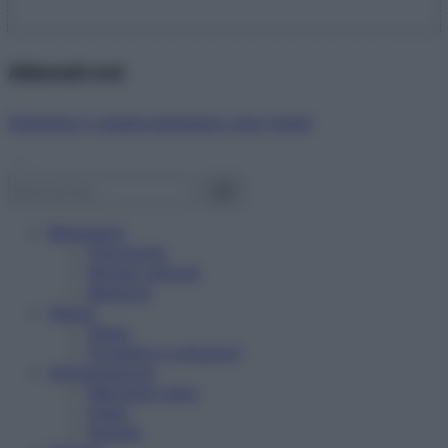
Abbonati ora!
Starbene ti regala benessere ogni mese!
Benessere
Psicologia
Rimedi naturali
Bellezza
Salute
News
Problemi e soluzioni
Alimentazione
Mangiare sano
Diete
Ricette