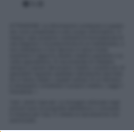
Facebook
X
Instagram
ATTENZIONE: Le informazioni contenute in questo
sito sono presentate a solo scopo informativo, in
nessun caso possono costituire la formulazione di
una diagnosi o la prescrizione di un trattamento, e
non intendono e non devono in alcun modo
sostituire il rapporto diretto medico-paziente o la
visita specialistica. Si raccomanda di chiedere
sempre il parere del proprio medico curante e/o di
specialisti riguardo qualsiasi indicazione riportata.
Se si hanno dubbi o quesiti sull’uso di un farmaco
è necessario contattare il proprio medico. Leggi il
Disclaimer »
Tutti i diritti riservati. Le immagini utilizzate negli
articoli sono di proprietà dell’editore o concesse
in licenza per l’uso. È vietata la riproduzione non
autorizzata.