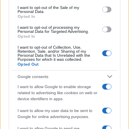
services and may gather and store information including but
I want to opt-out of the Sale of my
Personal Data.
not limited to your visit or usage behaviour. You may click to
Opted In
grant or deny consent to Google and its third-party tags to
use your data for below specified purposes in below Google
I want to opt-out of processing my
consent section.
Personal Data for Targeted Advertising.
Opted In
I want to opt-out of Collection, Use,
Retention, Sale, and/or Sharing of my
Personal Data that Is Unrelated with the
Purposes for which it was collected.
Opted Out
Google consents
I want to allow Google to enable storage
related to advertising like cookies on web or
device identifiers in apps.
I want to allow my user data to be sent to
Google for online advertising purposes.
I want to allow Google to send me