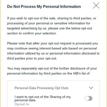
Do Not Process My Personal Information
Informativa
Privacy Policy
If you wish to opt-out of the sale, sharing to third parties, or
Cookie Policy
processing of your personal or sensitive information for
Note Legali
targeted advertising by us, please use the below opt-out
Preferenze Privacy
section to confirm your selection.
Please note that after your opt-out request is processed you
may continue seeing interest-based ads based on personal
information utilized by us or personal information disclosed to
third parties prior to your opt-out.
You may separately opt-out of the further disclosure of your
personal information by third parties on the IAB’s list of
downstream participants.
Personal Data Processing Opt Outs
This information may also be disclosed by us to third parties
on the IAB’s List of Downstream Participants that may further
I want to opt-out of the Sharing of my
disclose it to other third parties.
personal data.
Opted In
Please note that this website/app uses one or more Google