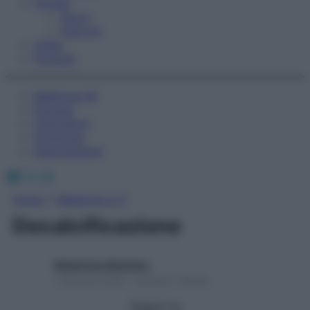
Fitness
Sport
Esercizi
Video
Podcast
Medicina AZ
Farmaci
Calcolatori
Oroscopo
Abbonamenti
Facebook
X
Instagram
Home
»
Medicina A-Z
Decalcificazione
Redazione Starbene
1 Gennaio 2025 – Lettura 1 minuto
Seguici su