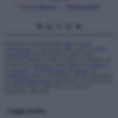
Google
Discover
Fonti preferite
Diminuzione importante del
livello
di
calcio
nell’
organismo
, in particolare nelle ossa e nei
denti
.
L’
espressione
“decalcificazione ossea” indica
numerose malattie di diversa natura: per esempio, sia
la carenza di
vitamina D
(responsabile di
rachitismo
nel
bambino
e di
osteomalacia
nell’
adulto
), sia
l’
osteoporosi
(per lo più primitiva, talvolta secondaria
a un’
iperparatiroidismo
) determinano una diminuzione
del tenore calcico delle ossa, ma in base a
meccanismi differenti.
Leggi anche