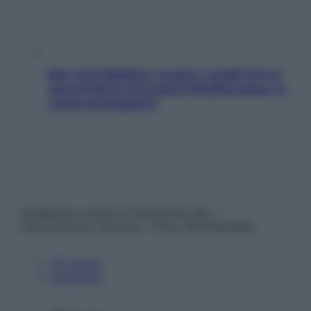
Non solo Maldive: scopri i coralli che si
nascondono nel nostro Mediterraneo (e
come proteggerli)
© Belpietro Edizioni Periodiche SRL –
Riproduzione riservata – P.Iva 13673600964
Chi siamo
Pubblicità