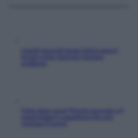
Capelli spezzati lungo l’attaccatura?
Scopri come risolvere l’annoso
problema
Fame dopo cena? Perché succede e 6
snack leggeri e appetitosi che non
rovinano il sonno