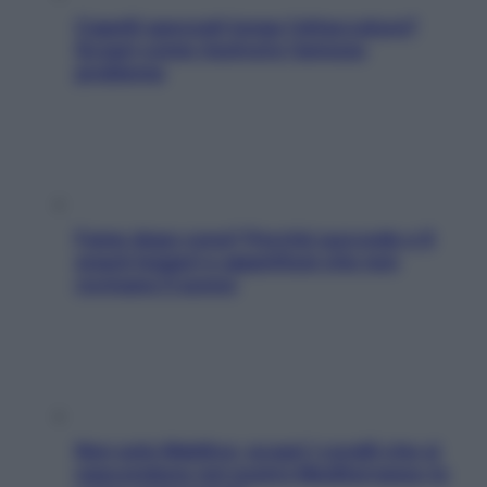
Capelli spezzati lungo l’attaccatura?
Scopri come risolvere l’annoso
problema
Fame dopo cena? Perché succede e 6
snack leggeri e appetitosi che non
rovinano il sonno
Non solo Maldive: scopri i coralli che si
nascondono nel nostro Mediterraneo (e