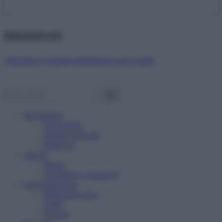
Abbonati ora!
Starbene ti regala benessere ogni mese!
Benessere
Psicologia
Rimedi naturali
Bellezza
Salute
News
Problemi e soluzioni
Alimentazione
Mangiare sano
Diete
Ricette