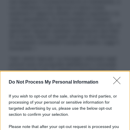
una diagnosi o la prescrizione di un trattamento, e
non intendono e non devono in alcun modo
sostituire il rapporto diretto medico-paziente o la
visita specialistica. Si raccomanda di chiedere
sempre il parere del proprio medico curante e/o di
specialisti riguardo qualsiasi indicazione riportata.
Se si hanno dubbi o quesiti sull’uso di un farmaco
è necessario contattare il proprio medico. Leggi il
Disclaimer »
Tutti i diritti riservati. Le immagini utilizzate negli
articoli sono di proprietà dell’editore o concesse
in licenza per l’uso. È vietata la riproduzione non
autorizzata.
Do Not Process My Personal Information
If you wish to opt-out of the sale, sharing to third parties, or
Informativa
processing of your personal or sensitive information for
Privacy Policy
targeted advertising by us, please use the below opt-out
Cookie Policy
section to confirm your selection.
Note Legali
Preferenze Privacy
Please note that after your opt-out request is processed you