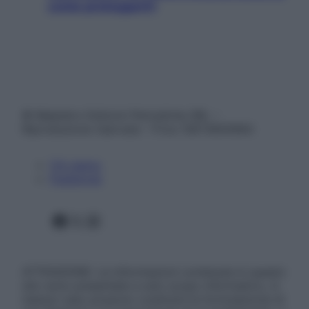
come proteggerli)
© Belpietro Edizioni Periodiche SRL –
Riproduzione riservata – P.Iva 13673600964
Chi siamo
Pubblicità
Facebook
X
Instagram
ATTENZIONE: Le informazioni contenute in questo
sito sono presentate a solo scopo informativo, in
nessun caso possono costituire la formulazione di