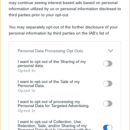
may continue seeing interest-based ads based on personal
information utilized by us or personal information disclosed to
third parties prior to your opt-out.
You may separately opt-out of the further disclosure of your
personal information by third parties on the IAB’s list of
downstream participants.
Personal Data Processing Opt Outs
This information may also be disclosed by us to third parties
on the IAB’s List of Downstream Participants that may further
I want to opt-out of the Sharing of my
disclose it to other third parties.
personal data.
Opted In
Please note that this website/app uses one or more Google
services and may gather and store information including but
I want to opt-out of the Sale of my
Personal Data.
not limited to your visit or usage behaviour. You may click to
Opted In
grant or deny consent to Google and its third-party tags to
use your data for below specified purposes in below Google
I want to opt-out of processing my
consent section.
Personal Data for Targeted Advertising.
Opted In
I want to opt-out of Collection, Use,
Retention, Sale, and/or Sharing of my
Personal Data that Is Unrelated with the