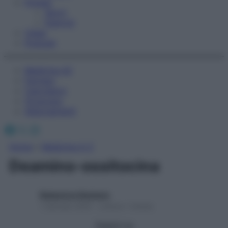
Fitness
Sport
Esercizi
Video
Podcast
Medicina AZ
Farmaci
Calcolatori
Oroscopo
Abbonamenti
Facebook
X
Instagram
Home
»
Medicina A-Z
Deamino-ossitocina
Redazione Starbene
1 Gennaio 2025 – Lettura 1 minuto
Seguici su