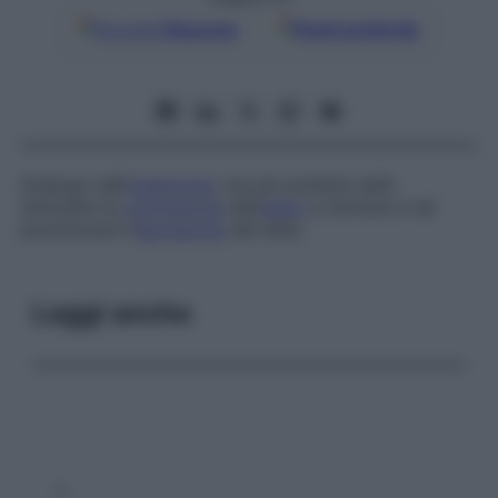
Google
Discover
Fonti preferite
Analogo dell’
ossitocina
, ma più potente nello
stimolare la
contrazione
dell’
utero
a termine e nel
promuovere l’
escrezione
del latte.
Leggi anche