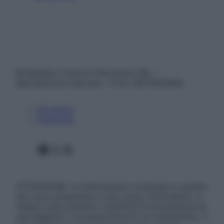
© Belpietro Edizioni Periodiche SRL –
Riproduzione riservata – P.Iva 13673600964
Chi siamo
Pubblicità
Facebook
X
Instagram
ATTENZIONE: Le informazioni contenute in questo
sito sono presentate a solo scopo informativo, in
nessun caso possono costituire la formulazione di
una diagnosi o la prescrizione di un trattamento, e