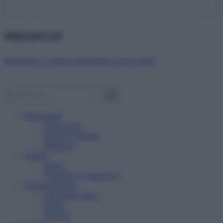
Abbonati ora!
Starbene ti regala benessere ogni mese!
Benessere
Psicologia
Rimedi naturali
Bellezza
Salute
News
Problemi e soluzioni
Alimentazione
Mangiare sano
Diete
Ricette