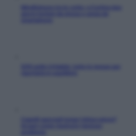
Mindfulness tra le vette: a Cortina due
giorni lontani da stress e ansia da
smartphone
SOS pelle irritabile: tutte le mosse per
riportarla in equilibrio
Capelli spezzati lungo l’attaccatura?
Scopri come risolvere l’annoso
problema