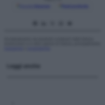
Google
Discover
Fonti preferite
Avvelenamento da alcaloidi contenuti nella
Datura
stramonium
e in altre specie di
Datura
, principalmente
iosciamina
e
scopolamina
.
Leggi anche