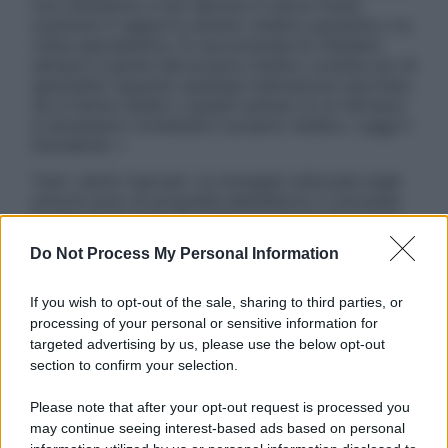
non intendono e non devono in alcun modo
sostituire il rapporto diretto medico-paziente o la
visita specialistica. Si raccomanda di chiedere
sempre il parere del proprio medico curante e/o di
specialisti riguardo qualsiasi indicazione riportata.
Se si hanno dubbi o quesiti sull’uso di un farmaco
è necessario contattare il proprio medico. Leggi il
Disclaimer »
Tutti i diritti riservati. Le immagini utilizzate negli
articoli sono di proprietà dell’editore o concesse
in licenza per l’uso. È vietata la riproduzione non
autorizzata.
Do Not Process My Personal Information
If you wish to opt-out of the sale, sharing to third parties, or
processing of your personal or sensitive information for
Informativa
targeted advertising by us, please use the below opt-out
Privacy Policy
section to confirm your selection.
Cookie Policy
Note Legali
Please note that after your opt-out request is processed you
Preferenze Privacy
may continue seeing interest-based ads based on personal