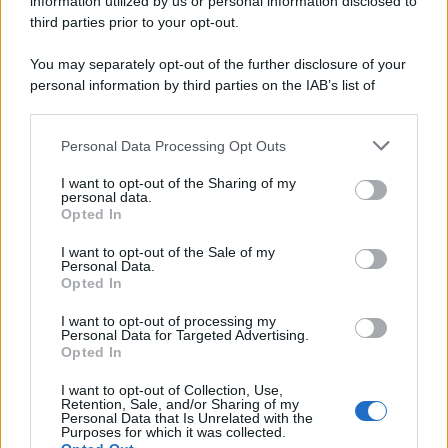
information utilized by us or personal information disclosed to
third parties prior to your opt-out.
You may separately opt-out of the further disclosure of your
personal information by third parties on the IAB’s list of
downstream participants.
Personal Data Processing Opt Outs
This information may also be disclosed by us to third parties
on the IAB’s List of Downstream Participants that may further
I want to opt-out of the Sharing of my
disclose it to other third parties.
personal data.
Opted In
Please note that this website/app uses one or more Google
services and may gather and store information including but
I want to opt-out of the Sale of my
Personal Data.
not limited to your visit or usage behaviour. You may click to
Opted In
grant or deny consent to Google and its third-party tags to
use your data for below specified purposes in below Google
I want to opt-out of processing my
consent section.
Personal Data for Targeted Advertising.
Opted In
I want to opt-out of Collection, Use,
Retention, Sale, and/or Sharing of my
Personal Data that Is Unrelated with the
Purposes for which it was collected.