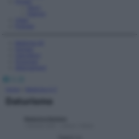
Fitness
Sport
Esercizi
Video
Podcast
Medicina AZ
Farmaci
Calcolatori
Oroscopo
Abbonamenti
Facebook
X
Instagram
Home
»
Medicina A-Z
Daturismo
Redazione Starbene
1 Gennaio 2025 – Lettura 1 minuto
Seguici su