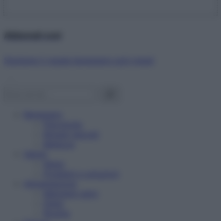
Abbonati ora!
Starbene ti regala benessere ogni mese!
Benessere
Psicologia
Rimedi naturali
Bellezza
Salute
News
Problemi e soluzioni
Alimentazione
Mangiare sano
Diete
Ricette