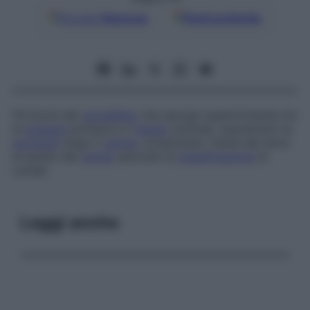
Google
Discover
Fonti preferite
Porzione del
cervelletto
che sporge superiormente tra
la
scissura
primaria e il
lobulo
centrale, soprattutto la
porzione
lungo il
verme
; comprende i lobuli dal terzo
al quinto del
verme
secondo la
classificazione
di
Larsell.
Leggi anche