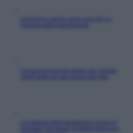
Contare le calorie serve ancora? La
risposta della nutrizionista
L’oroscopo food di Jupiter per l’estate
2026 dedicato agli amanti del cibo
La trappola della dopamina ti segue in
spiaggia? Strategie di digital detox per