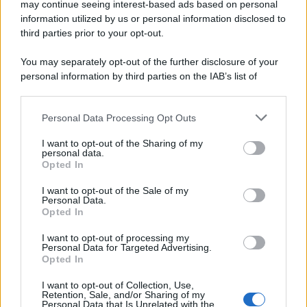
may continue seeing interest-based ads based on personal
information utilized by us or personal information disclosed to
third parties prior to your opt-out.
You may separately opt-out of the further disclosure of your
personal information by third parties on the IAB’s list of
downstream participants.
Personal Data Processing Opt Outs
This information may also be disclosed by us to third parties
on the IAB’s List of Downstream Participants that may further
I want to opt-out of the Sharing of my
disclose it to other third parties.
personal data.
Opted In
Please note that this website/app uses one or more Google
services and may gather and store information including but
I want to opt-out of the Sale of my
Personal Data.
not limited to your visit or usage behaviour. You may click to
Opted In
grant or deny consent to Google and its third-party tags to
use your data for below specified purposes in below Google
I want to opt-out of processing my
consent section.
Personal Data for Targeted Advertising.
Opted In
I want to opt-out of Collection, Use,
Retention, Sale, and/or Sharing of my
Personal Data that Is Unrelated with the