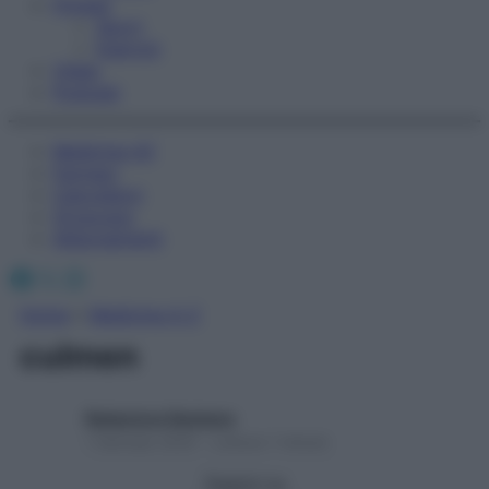
Fitness
Sport
Esercizi
Video
Podcast
Medicina AZ
Farmaci
Calcolatori
Oroscopo
Abbonamenti
Facebook
X
Instagram
Home
»
Medicina A-Z
culmen
Redazione Starbene
1 Gennaio 2025 – Lettura 1 minuto
Seguici su