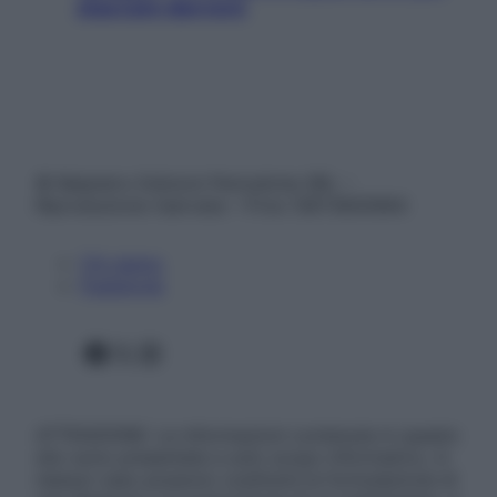
staccare davvero
© Belpietro Edizioni Periodiche SRL –
Riproduzione riservata – P.Iva 13673600964
Chi siamo
Pubblicità
Facebook
X
Instagram
ATTENZIONE: Le informazioni contenute in questo
sito sono presentate a solo scopo informativo, in
nessun caso possono costituire la formulazione di