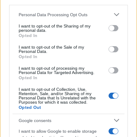
downstream participants.
Personal Data Processing Opt Outs
This information may also be disclosed by us to third parties
on the IAB’s List of Downstream Participants that may further
I want to opt-out of the Sharing of my
disclose it to other third parties.
personal data.
Opted In
Please note that this website/app uses one or more Google
services and may gather and store information including but
I want to opt-out of the Sale of my
Personal Data.
not limited to your visit or usage behaviour. You may click to
Opted In
grant or deny consent to Google and its third-party tags to
use your data for below specified purposes in below Google
I want to opt-out of processing my
consent section.
Personal Data for Targeted Advertising.
Opted In
I want to opt-out of Collection, Use,
Retention, Sale, and/or Sharing of my
Personal Data that Is Unrelated with the
Purposes for which it was collected.
Opted Out
Google consents
I want to allow Google to enable storage