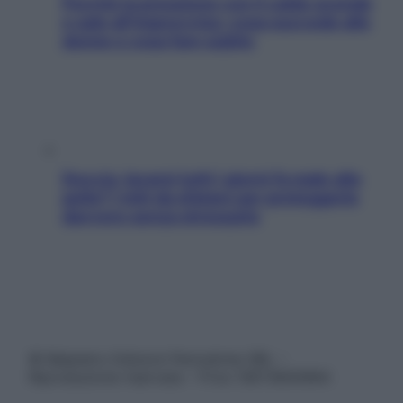
Perché la pressione con il caldo scende
e sale all’improvviso: cosa succede alle
donne e cosa fare subito
Doccia, lavarsi tutti i giorni fa male alla
pelle? I miti da sfatare per proteggerla
davvero senza stressarla
© Belpietro Edizioni Periodiche SRL –
Riproduzione riservata – P.Iva 13673600964