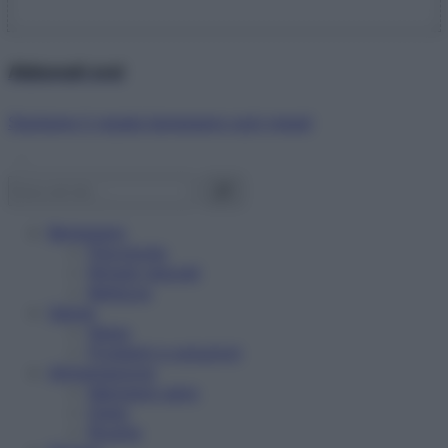
Abbonati ora!
Starbene ti regala benessere ogni mese!
Benessere
Psicologia
Rimedi naturali
Bellezza
Salute
News
Problemi e soluzioni
Alimentazione
Mangiare sano
Diete
Ricette