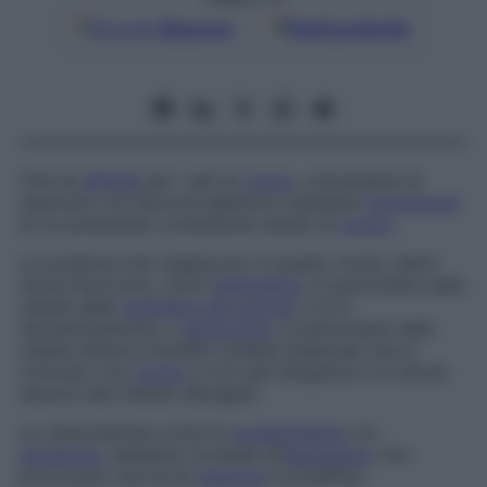
Google
Discover
Fonti preferite
Che ha
affinità
per i sali di
cromo
, colorandosi di
marrone o di marrone-gialliccio mediante
formazione
di un precipitato contenente ossido di
cromo
.
Le sostanze che reagiscono in questo modo, detto
anche
feocromo,
sono l’
adrenalina
, in particolare nelle
cellule della
midollare del surrene
, e la 5-
idrossitriptamina, o
serotonina
, in particolare nelle
cellule enterocromaffini (cellule intestinali che si
colorano con
cromo
e con sali d’argento) e in alcuni
neuroni del midollo allungato.
Le catecolamine come la
noradrenalina
e la
dopamina
, sebbene correlate all’
adrenalina
, non
provocano una forte
reazione
cromaffine.