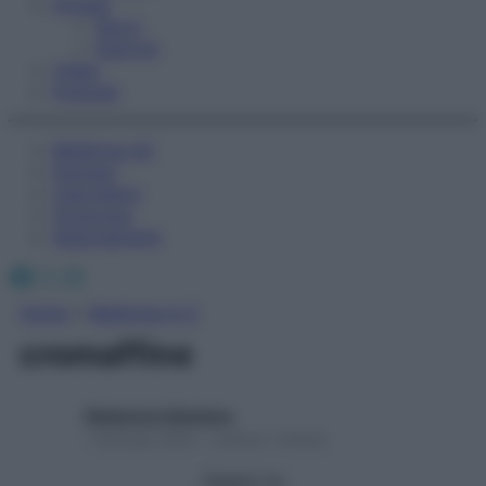
Fitness
Sport
Esercizi
Video
Podcast
Medicina AZ
Farmaci
Calcolatori
Oroscopo
Abbonamenti
Facebook
X
Instagram
Home
»
Medicina A-Z
cromaffine
Redazione Starbene
1 Gennaio 2025 – Lettura 1 minuto
Seguici su