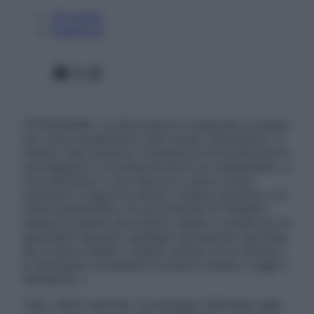
Chi siamo
Pubblicità
Facebook
X
Instagram
ATTENZIONE: Le informazioni contenute in questo
sito sono presentate a solo scopo informativo, in
nessun caso possono costituire la formulazione di
una diagnosi o la prescrizione di un trattamento, e
non intendono e non devono in alcun modo
sostituire il rapporto diretto medico-paziente o la
visita specialistica. Si raccomanda di chiedere
sempre il parere del proprio medico curante e/o di
specialisti riguardo qualsiasi indicazione riportata.
Se si hanno dubbi o quesiti sull’uso di un farmaco
è necessario contattare il proprio medico. Leggi il
Disclaimer »
Tutti i diritti riservati. Le immagini utilizzate negli