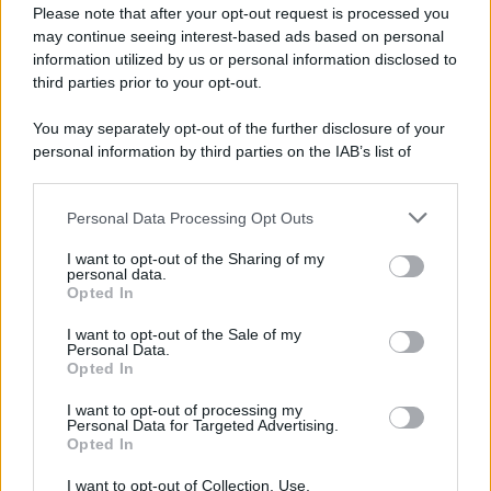
Preferenze Privacy
Please note that after your opt-out request is processed you
may continue seeing interest-based ads based on personal
information utilized by us or personal information disclosed to
third parties prior to your opt-out.
You may separately opt-out of the further disclosure of your
personal information by third parties on the IAB’s list of
downstream participants.
Personal Data Processing Opt Outs
This information may also be disclosed by us to third parties
on the IAB’s List of Downstream Participants that may further
I want to opt-out of the Sharing of my
disclose it to other third parties.
personal data.
Opted In
Please note that this website/app uses one or more Google
services and may gather and store information including but
I want to opt-out of the Sale of my
Personal Data.
not limited to your visit or usage behaviour. You may click to
Opted In
grant or deny consent to Google and its third-party tags to
use your data for below specified purposes in below Google
I want to opt-out of processing my
consent section.
Personal Data for Targeted Advertising.
Opted In
I want to opt-out of Collection, Use,