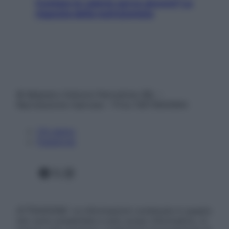
Contare le calorie serve ancora? La
risposta della nutrizionista
© Belpietro Edizioni Periodiche SRL –
Riproduzione riservata – P.Iva 13673600964
Chi siamo
Pubblicità
Facebook
X
Instagram
ATTENZIONE: Le informazioni contenute in questo
sito sono presentate a solo scopo informativo, in