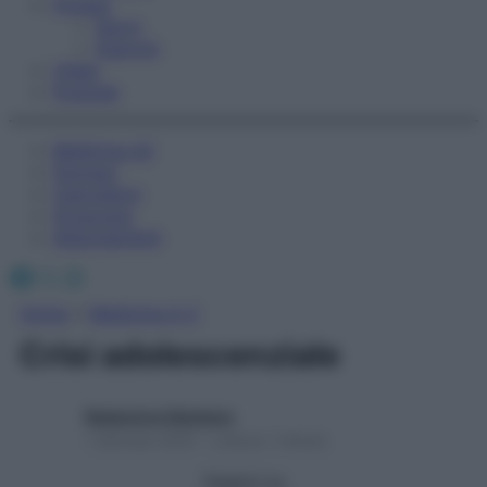
Fitness
Sport
Esercizi
Video
Podcast
Medicina AZ
Farmaci
Calcolatori
Oroscopo
Abbonamenti
Facebook
X
Instagram
Home
»
Medicina A-Z
Crisi adolescenziale
Redazione Starbene
1 Gennaio 2025 – Lettura 1 minuto
Seguici su