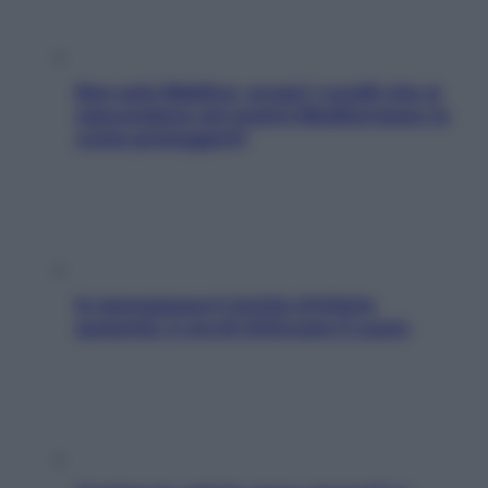
Non solo Maldive: scopri i coralli che si
nascondono nel nostro Mediterraneo (e
come proteggerli)
In menopausa il rischio d’infarto
aumenta: è ora di rinforzare il cuore