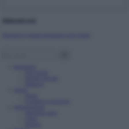
Abbonati ora!
Starbene ti regala benessere ogni mese!
Benessere
Psicologia
Rimedi naturali
Bellezza
Salute
News
Problemi e soluzioni
Alimentazione
Mangiare sano
Diete
Ricette