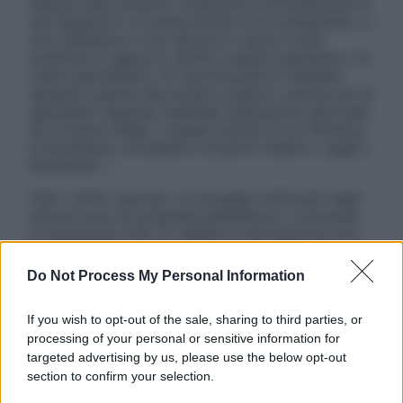
nessun caso possono costituire la formulazione di
una diagnosi o la prescrizione di un trattamento, e
non intendono e non devono in alcun modo
sostituire il rapporto diretto medico-paziente o la
visita specialistica. Si raccomanda di chiedere
sempre il parere del proprio medico curante e/o di
specialisti riguardo qualsiasi indicazione riportata.
Se si hanno dubbi o quesiti sull’uso di un farmaco
è necessario contattare il proprio medico. Leggi il
Disclaimer »
Tutti i diritti riservati. Le immagini utilizzate negli
articoli sono di proprietà dell’editore o concesse
in licenza per l’uso. È vietata la riproduzione non
autorizzata.
Do Not Process My Personal Information
If you wish to opt-out of the sale, sharing to third parties, or
Informativa
processing of your personal or sensitive information for
Privacy Policy
targeted advertising by us, please use the below opt-out
Cookie Policy
section to confirm your selection.
Note Legali