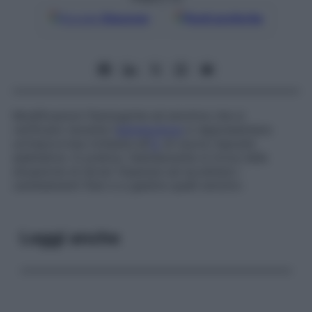
Google
Discover
Fonti preferite
Modificazioni fisiologiche ed emotive che si
verificano durante l’
adolescenza
e rappresentano
un’improvvisa richiesta all’
io
di nuove risposte
adattative. In pratica, l’adolescente si trova nella
situazione di dover imparare ad accettare i
cambiamenti fisici e a gestire quelli emotivi.
Leggi anche