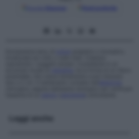
Google
Discover
Fonti preferite
Escrescenza dura, di
colore
grigiastro o brunastro,
localizzata sul volto o sulle mani. Colpisce
soprattutto i soggetti anziani. Consistente in un
accumulo locale di
cheratina
, ha la forma di un rilievo
piramidale, che cresce lentamente e può misurare
sino a 2 cm. Il trattamento consiste nell’
ablazione
chirurgica, seguita dall’esame istologico per verificare
l’assenza di un
cancro
(
carcinoma
) sottostante.
Leggi anche