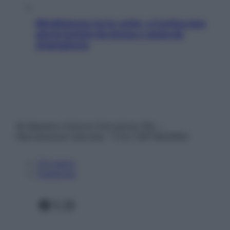
Mindfulness tra le vette: a Cortina due
giorni lontani da stress e ansia da
smartphone
© Belpietro Edizioni Periodiche SRL –
Riproduzione riservata – P.Iva 13673600964
Chi siamo
Pubblicità
Facebook
X
Instagram