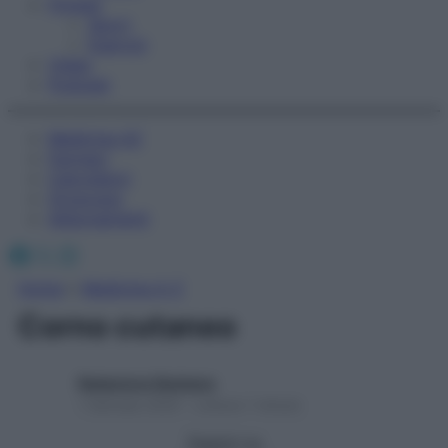
Fitness
Sport
Esercizi
Video
Podcast
Medicina AZ
Farmaci
Calcolatori
Oroscopo
Abbonamenti
Facebook
X
Instagram
Home
»
Medicina A-Z
Corno cutaneo
Redazione Starbene
1 Gennaio 2025 – Lettura 1 minuto
Seguici su