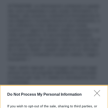
ATTENZIONE: Le informazioni contenute in questo
sito sono presentate a solo scopo informativo, in
nessun caso possono costituire la formulazione di
una diagnosi o la prescrizione di un trattamento, e
non intendono e non devono in alcun modo
sostituire il rapporto diretto medico-paziente o la
visita specialistica. Si raccomanda di chiedere
sempre il parere del proprio medico curante e/o di
specialisti riguardo qualsiasi indicazione riportata.
Se si hanno dubbi o quesiti sull’uso di un farmaco
è necessario contattare il proprio medico. Leggi il
Disclaimer »
Tutti i diritti riservati. Le immagini utilizzate negli
articoli sono di proprietà dell’editore o concesse
in licenza per l’uso. È vietata la riproduzione non
autorizzata.
Do Not Process My Personal Information
Informativa
If you wish to opt-out of the sale, sharing to third parties, or