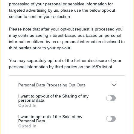
Privacy Policy
processing of your personal or sensitive information for
Cookie Policy
targeted advertising by us, please use the below opt-out
Note Legali
section to confirm your selection.
Preferenze Privacy
Please note that after your opt-out request is processed you
may continue seeing interest-based ads based on personal
information utilized by us or personal information disclosed to
third parties prior to your opt-out.
You may separately opt-out of the further disclosure of your
personal information by third parties on the IAB’s list of
downstream participants.
Personal Data Processing Opt Outs
This information may also be disclosed by us to third parties
on the IAB’s List of Downstream Participants that may further
I want to opt-out of the Sharing of my
disclose it to other third parties.
personal data.
Opted In
Please note that this website/app uses one or more Google
services and may gather and store information including but
I want to opt-out of the Sale of my
Personal Data.
not limited to your visit or usage behaviour. You may click to
Opted In
grant or deny consent to Google and its third-party tags to
use your data for below specified purposes in below Google