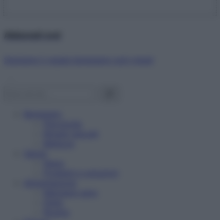
Abbonati ora!
Starbene ti regala benessere ogni mese!
Benessere
Psicologia
Rimedi naturali
Bellezza
Salute
News
Problemi e soluzioni
Alimentazione
Mangiare sano
Diete
Ricette