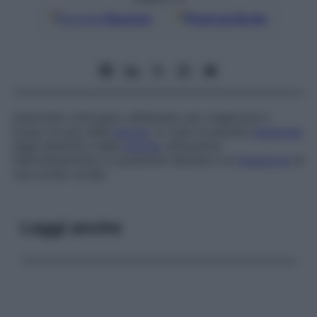
Google
Discover
Fonti preferite
Intervento chirurgico effettuato per migliorare il
flusso di aria nella
laringe
, in caso di paralisi
bilaterale
degli abduttori della
laringe
, attraverso
l’allontanamento in posizione laterale e la
fissazione
di
una corda vocale.
Leggi anche