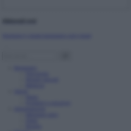
Abbonati ora!
Starbene ti regala benessere ogni mese!
Benessere
Psicologia
Rimedi naturali
Bellezza
Salute
News
Problemi e soluzioni
Alimentazione
Mangiare sano
Diete
Ricette