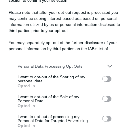
Note Legali
section to confirm your selection.
Preferenze Privacy
Please note that after your opt-out request is processed you
may continue seeing interest-based ads based on personal
information utilized by us or personal information disclosed to
third parties prior to your opt-out.
You may separately opt-out of the further disclosure of your
personal information by third parties on the IAB’s list of
downstream participants.
Personal Data Processing Opt Outs
This information may also be disclosed by us to third parties
on the IAB’s List of Downstream Participants that may further
I want to opt-out of the Sharing of my
disclose it to other third parties.
personal data.
Opted In
Please note that this website/app uses one or more Google
services and may gather and store information including but
I want to opt-out of the Sale of my
Personal Data.
not limited to your visit or usage behaviour. You may click to
Opted In
grant or deny consent to Google and its third-party tags to
use your data for below specified purposes in below Google
I want to opt-out of processing my
consent section.
Personal Data for Targeted Advertising.
Opted In