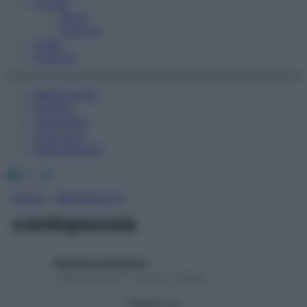
Fitness
Sport
Esercizi
Video
Podcast
Medicina AZ
Farmaci
Calcolatori
Oroscopo
Abbonamenti
Facebook
X
Instagram
Home
»
Medicina A-Z
cordopessia
Redazione Starbene
1 Gennaio 2025 – Lettura 1 minuto
Seguici su