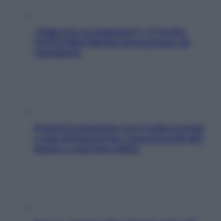
«Oggi che se magnamo?»: 4 ricette
facili di Max Mariola senza pesare gli
ingredienti
Perché la pressione con il caldo scende
e sale all’improvviso: cosa succede alle
donne e cosa fare subito