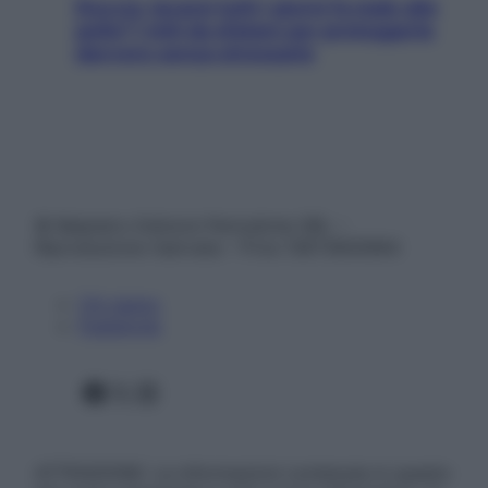
Doccia, lavarsi tutti i giorni fa male alla
pelle? I miti da sfatare per proteggerla
davvero senza stressarla
© Belpietro Edizioni Periodiche SRL –
Riproduzione riservata – P.Iva 13673600964
Chi siamo
Pubblicità
Facebook
X
Instagram
ATTENZIONE: Le informazioni contenute in questo