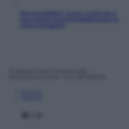
Non solo Maldive: scopri i coralli che si
nascondono nel nostro Mediterraneo (e
come proteggerli)
© Belpietro Edizioni Periodiche SRL –
Riproduzione riservata – P.Iva 13673600964
Chi siamo
Pubblicità
Facebook
X
Instagram