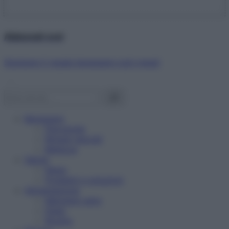
Abbonati ora!
Starbene ti regala benessere ogni mese!
Benessere
Psicologia
Rimedi naturali
Bellezza
Salute
News
Problemi e soluzioni
Alimentazione
Mangiare sano
Diete
Ricette