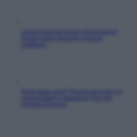
Capelli spezzati lungo l’attaccatura?
Scopri come risolvere l’annoso
problema
Fame dopo cena? Perché succede e 6
snack leggeri e appetitosi che non
rovinano il sonno