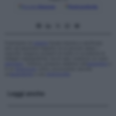
Google
Discover
Fonti preferite
Frammento di
materia
fecale indurita e calcificata
sino ad assumere l’aspetto di un piccolo sasso. I
coproliti vengono scoperti di solito in occasione di
indagini radiografiche, ma di rado rivestono un ruolo
patogeno
. Tuttavia, possono stabilirsi nell’
appendice
o
in un
diverticolo
colico, provocando talvolta
un’
appendicite
o una
diverticolite
.
Leggi anche