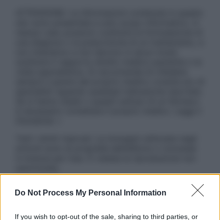
ATTENZIONE: Le informazioni contenute in questo
sito sono presentate a solo scopo informativo, in
nessun caso possono costituire la formulazione di
una diagnosi o la prescrizione di un trattamento, e
non intendono e non devono in alcun modo
sostituire il rapporto diretto medico-paziente o la
visita specialistica. Si raccomanda di chiedere
sempre il parere del proprio medico curante e/o di
specialisti riguardo qualsiasi indicazione riportata.
Se si hanno dubbi o quesiti sull’uso di un farmaco
è necessario contattare il proprio medico. Leggi il
Disclaimer »
Tutti i diritti riservati. Le immagini utilizzate negli
articoli sono di proprietà dell’editore o concesse
in licenza per l’uso. È vietata la riproduzione non
autorizzata.
Do Not Process My Personal Information
Informativa
If you wish to opt-out of the sale, sharing to third parties, or