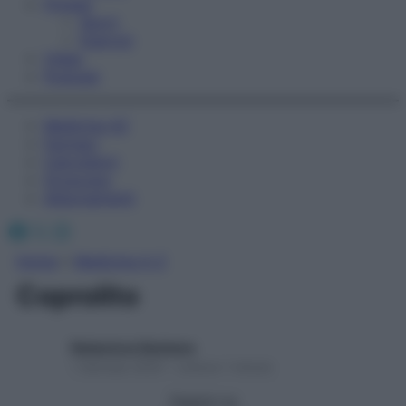
Fitness
Sport
Esercizi
Video
Podcast
Medicina AZ
Farmaci
Calcolatori
Oroscopo
Abbonamenti
Facebook
X
Instagram
Home
»
Medicina A-Z
Coprolito
Redazione Starbene
1 Gennaio 2025 – Lettura 1 minuto
Seguici su