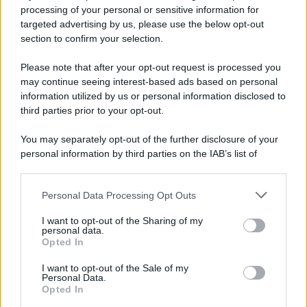
Privacy Policy
processing of your personal or sensitive information for
Cookie Policy
targeted advertising by us, please use the below opt-out
Note Legali
section to confirm your selection.
Preferenze Privacy
Please note that after your opt-out request is processed you
may continue seeing interest-based ads based on personal
information utilized by us or personal information disclosed to
third parties prior to your opt-out.
You may separately opt-out of the further disclosure of your
personal information by third parties on the IAB’s list of
downstream participants.
Personal Data Processing Opt Outs
This information may also be disclosed by us to third parties
on the IAB’s List of Downstream Participants that may further
I want to opt-out of the Sharing of my
disclose it to other third parties.
personal data.
Opted In
Please note that this website/app uses one or more Google
services and may gather and store information including but
I want to opt-out of the Sale of my
Personal Data.
not limited to your visit or usage behaviour. You may click to
Opted In
grant or deny consent to Google and its third-party tags to