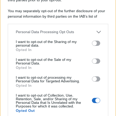
You may separately opt-out of the further disclosure of your
personal information by third parties on the IAB’s list of
downstream participants.
Personal Data Processing Opt Outs
This information may also be disclosed by us to third parties
on the IAB’s List of Downstream Participants that may further
I want to opt-out of the Sharing of my
disclose it to other third parties.
personal data.
Opted In
Please note that this website/app uses one or more Google
services and may gather and store information including but
I want to opt-out of the Sale of my
Personal Data.
not limited to your visit or usage behaviour. You may click to
Opted In
grant or deny consent to Google and its third-party tags to
use your data for below specified purposes in below Google
I want to opt-out of processing my
consent section.
Personal Data for Targeted Advertising.
Opted In
I want to opt-out of Collection, Use,
Retention, Sale, and/or Sharing of my
Personal Data that Is Unrelated with the
Purposes for which it was collected.
Opted Out