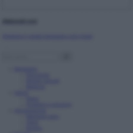
Abbonati ora!
Starbene ti regala benessere ogni mese!
Benessere
Psicologia
Rimedi naturali
Bellezza
Salute
News
Problemi e soluzioni
Alimentazione
Mangiare sano
Diete
Ricette