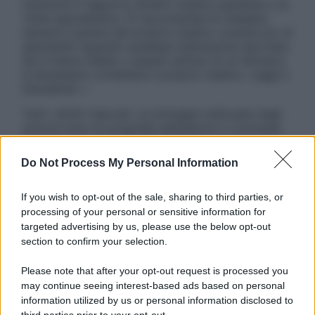
sostituire il rapporto diretto medico-paziente o la
visita specialistica. Si raccomanda di chiedere
sempre il parere del proprio medico curante e/o di
specialisti riguardo qualsiasi indicazione riportata.
Se si hanno dubbi o quesiti sull’uso di un farmaco
è necessario contattare il proprio medico. Leggi il
Disclaimer »
Tutti i diritti riservati. Le immagini utilizzate negli
articoli sono di proprietà dell’editore o concesse
in licenza per l’uso. È vietata la riproduzione non
autorizzata.
Do Not Process My Personal Information
If you wish to opt-out of the sale, sharing to third parties, or
processing of your personal or sensitive information for
Informativa
targeted advertising by us, please use the below opt-out
Privacy Policy
section to confirm your selection.
Cookie Policy
Note Legali
Please note that after your opt-out request is processed you
Preferenze Privacy
may continue seeing interest-based ads based on personal
information utilized by us or personal information disclosed to
third parties prior to your opt-out.