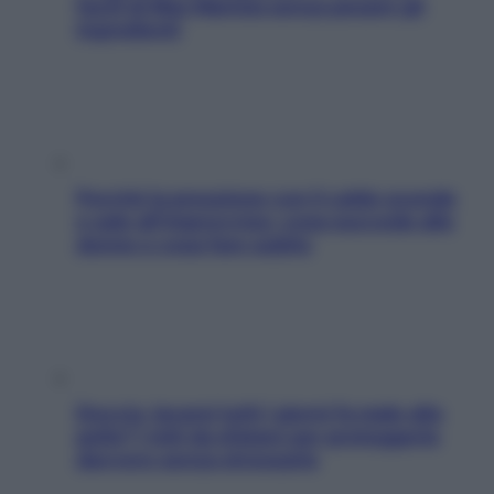
facili di Max Mariola senza pesare gli
ingredienti
Perché la pressione con il caldo scende
e sale all’improvviso: cosa succede alle
donne e cosa fare subito
Doccia, lavarsi tutti i giorni fa male alla
pelle? I miti da sfatare per proteggerla
davvero senza stressarla