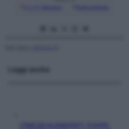
Google
Discover
Fonti preferite
Vedi Adson,
sindrome
di
Leggi anche
«Oggi che se magnamo?»: 4 ricette