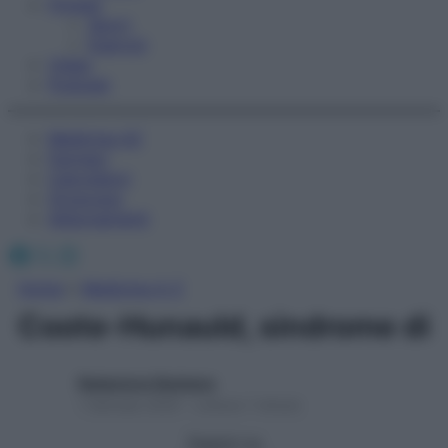
Fitness
Sport
Esercizi
Video
Podcast
Medicina AZ
Farmaci
Calcolatori
Oroscopo
Abbonamenti
Facebook
X
Instagram
Home
»
Medicina A-Z
Coote-Hunauld, sindrome di
Redazione Starbene
1 Gennaio 2025 – Lettura 1 minuto
Seguici su