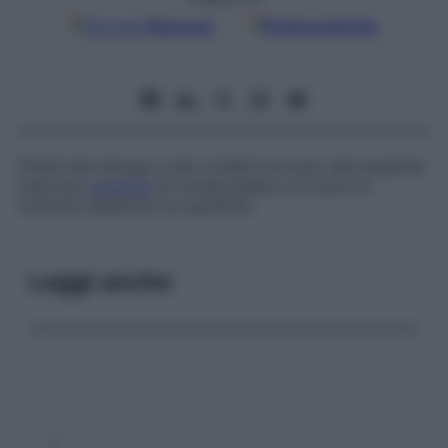
Google
Discover
Fonti preferite
Effetti dei bisogni e dei conflitti inconsci del terapista
sulla sua
capacità
di comprendere e di porsi in
corretta relazione col paziente.
Leggi anche