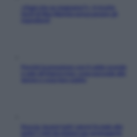
«Oggi che se magnamo?»: 4 ricette
facili di Max Mariola senza pesare gli
ingredienti
Perché la pressione con il caldo scende
e sale all’improvviso: cosa succede alle
donne e cosa fare subito
Doccia, lavarsi tutti i giorni fa male alla
pelle? I miti da sfatare per proteggerla