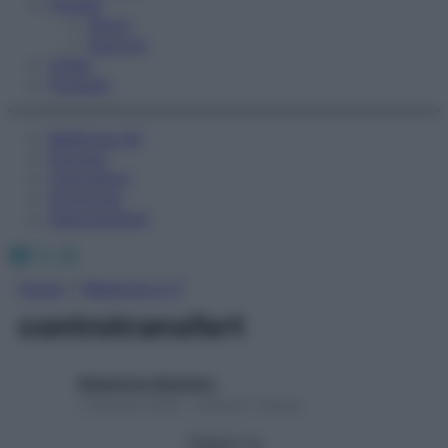
Fitness
Sport
Esercizi
Video
Podcast
Medicina AZ
Farmaci
Calcolatori
Oroscopo
Abbonamenti
Facebook
X
Instagram
Home
»
Medicina A-Z
controtransfert
Redazione Starbene
1 Gennaio 2025 – Lettura 1 minuto
Seguici su