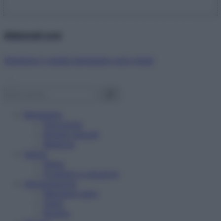
Abbonati ora!
Starbene ti regala benessere ogni mese!
Benessere
Psicologia
Rimedi naturali
Bellezza
Salute
News
Problemi e soluzioni
Alimentazione
Mangiare sano
Diete
Ricette