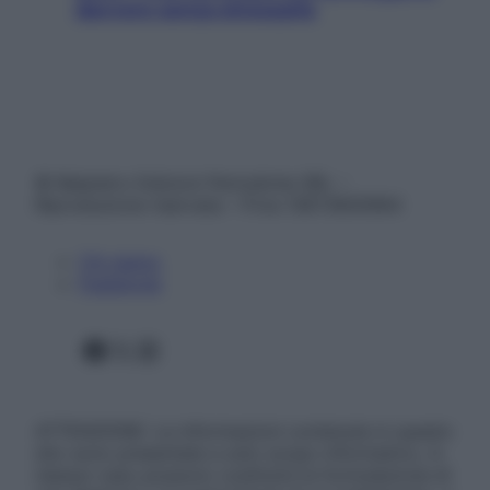
davvero senza stressarla
© Belpietro Edizioni Periodiche SRL –
Riproduzione riservata – P.Iva 13673600964
Chi siamo
Pubblicità
Facebook
X
Instagram
ATTENZIONE: Le informazioni contenute in questo
sito sono presentate a solo scopo informativo, in
nessun caso possono costituire la formulazione di