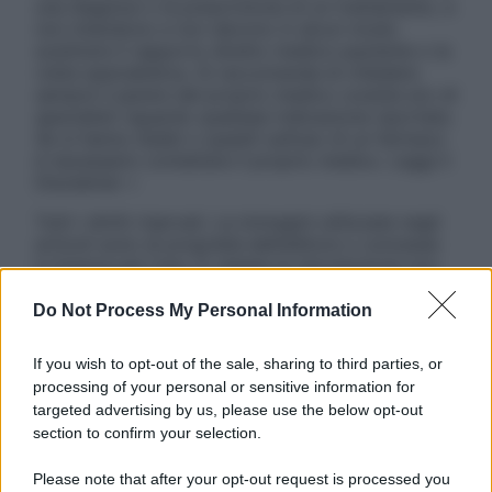
una diagnosi o la prescrizione di un trattamento, e
non intendono e non devono in alcun modo
sostituire il rapporto diretto medico-paziente o la
visita specialistica. Si raccomanda di chiedere
sempre il parere del proprio medico curante e/o di
specialisti riguardo qualsiasi indicazione riportata.
Se si hanno dubbi o quesiti sull’uso di un farmaco
è necessario contattare il proprio medico. Leggi il
Disclaimer »
Tutti i diritti riservati. Le immagini utilizzate negli
articoli sono di proprietà dell’editore o concesse
in licenza per l’uso. È vietata la riproduzione non
autorizzata.
Do Not Process My Personal Information
If you wish to opt-out of the sale, sharing to third parties, or
Informativa
processing of your personal or sensitive information for
Privacy Policy
targeted advertising by us, please use the below opt-out
Cookie Policy
section to confirm your selection.
Note Legali
Preferenze Privacy
Please note that after your opt-out request is processed you