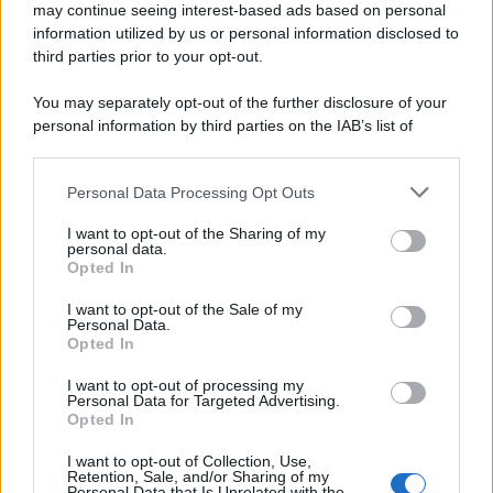
may continue seeing interest-based ads based on personal
information utilized by us or personal information disclosed to
third parties prior to your opt-out.
You may separately opt-out of the further disclosure of your
personal information by third parties on the IAB’s list of
downstream participants.
Personal Data Processing Opt Outs
This information may also be disclosed by us to third parties
on the IAB’s List of Downstream Participants that may further
I want to opt-out of the Sharing of my
disclose it to other third parties.
personal data.
Opted In
Please note that this website/app uses one or more Google
services and may gather and store information including but
I want to opt-out of the Sale of my
Personal Data.
not limited to your visit or usage behaviour. You may click to
Opted In
grant or deny consent to Google and its third-party tags to
use your data for below specified purposes in below Google
I want to opt-out of processing my
consent section.
Personal Data for Targeted Advertising.
Opted In
I want to opt-out of Collection, Use,
Retention, Sale, and/or Sharing of my
Personal Data that Is Unrelated with the