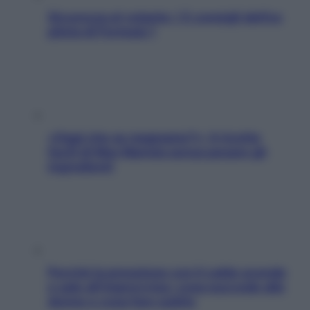
Sicurezza al volante: i 5 consigli dell’ex
pilota di Formula 1
«Oggi che se magnamo?»: 4 ricette
facili di Max Mariola senza pesare gli
ingredienti
Perché la pressione con il caldo scende
e sale all’improvviso: cosa succede alle
donne e cosa fare subito