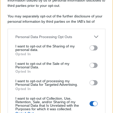
information utilized by us or personal information disclosed to
third parties prior to your opt-out.
You may separately opt-out of the further disclosure of your
personal information by third parties on the IAB’s list of
downstream participants.
Personal Data Processing Opt Outs
This information may also be disclosed by us to third parties
on the IAB’s List of Downstream Participants that may further
I want to opt-out of the Sharing of my
disclose it to other third parties.
personal data.
Opted In
Please note that this website/app uses one or more Google
services and may gather and store information including but
I want to opt-out of the Sale of my
Personal Data.
not limited to your visit or usage behaviour. You may click to
Opted In
grant or deny consent to Google and its third-party tags to
use your data for below specified purposes in below Google
I want to opt-out of processing my
consent section.
Personal Data for Targeted Advertising.
Opted In
I want to opt-out of Collection, Use,
Retention, Sale, and/or Sharing of my
Personal Data that Is Unrelated with the
Purposes for which it was collected.