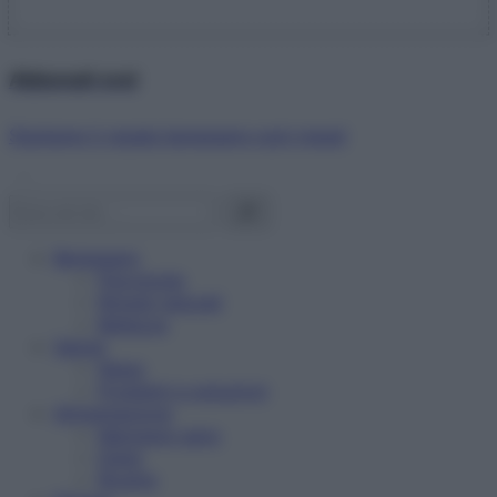
Abbonati ora!
Starbene ti regala benessere ogni mese!
Benessere
Psicologia
Rimedi naturali
Bellezza
Salute
News
Problemi e soluzioni
Alimentazione
Mangiare sano
Diete
Ricette