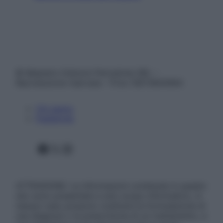
© Belpietro Edizioni Periodiche SRL –
Riproduzione riservata – P.Iva 13673600964
Chi siamo
Pubblicità
Facebook
X
Instagram
ATTENZIONE: Le informazioni contenute in questo
sito sono presentate a solo scopo informativo, in
nessun caso possono costituire la formulazione di
una diagnosi o la prescrizione di un trattamento, e