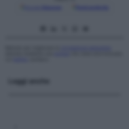
Google
Discover
Fonti preferite
Metodo per migliorare la
circolazione sanguigna
alterata mediante una
pompa
che viene sincronizzata
col
battito
cardiaco.
Leggi anche