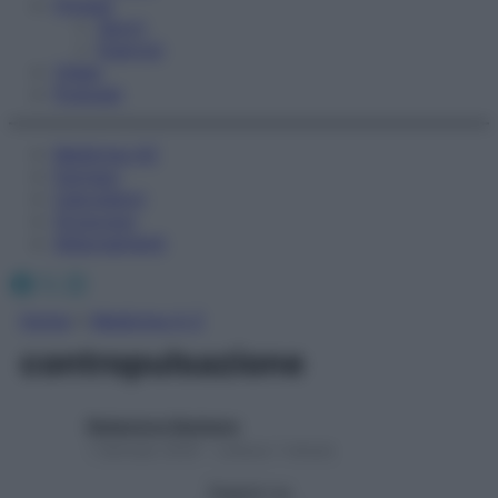
Fitness
Sport
Esercizi
Video
Podcast
Medicina AZ
Farmaci
Calcolatori
Oroscopo
Abbonamenti
Facebook
X
Instagram
Home
»
Medicina A-Z
contropulsazione
Redazione Starbene
1 Gennaio 2025 – Lettura 1 minuto
Seguici su