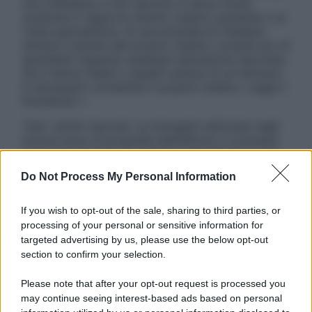
non intendono e non devono in alcun modo
sostituire il rapporto diretto medico-paziente o la
visita specialistica. Si raccomanda di chiedere
sempre il parere del proprio medico curante e/o di
specialisti riguardo qualsiasi indicazione riportata.
Se si hanno dubbi o quesiti sull’uso di un farmaco
è necessario contattare il proprio medico. Leggi il
Disclaimer »
Tutti i diritti riservati. Le immagini utilizzate negli
articoli sono di proprietà dell’editore o concesse
in licenza per l’uso. È vietata la riproduzione non
autorizzata.
Do Not Process My Personal Information
If you wish to opt-out of the sale, sharing to third parties, or
processing of your personal or sensitive information for
Informativa
targeted advertising by us, please use the below opt-out
Privacy Policy
section to confirm your selection.
Cookie Policy
Note Legali
Please note that after your opt-out request is processed you
Preferenze Privacy
may continue seeing interest-based ads based on personal