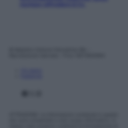
rischiare raffreddore & Co.
© Belpietro Edizioni Periodiche SRL –
Riproduzione riservata – P.Iva 13673600964
Chi siamo
Pubblicità
Facebook
X
Instagram
ATTENZIONE: Le informazioni contenute in questo
sito sono presentate a solo scopo informativo, in
nessun caso possono costituire la formulazione di