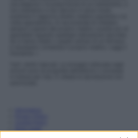
una diagnosi o la prescrizione di un trattamento, e
non intendono e non devono in alcun modo
sostituire il rapporto diretto medico-paziente o la
visita specialistica. Si raccomanda di chiedere
sempre il parere del proprio medico curante e/o di
specialisti riguardo qualsiasi indicazione riportata.
Se si hanno dubbi o quesiti sull’uso di un farmaco
è necessario contattare il proprio medico. Leggi il
Disclaimer »
Tutti i diritti riservati. Le immagini utilizzate negli
articoli sono di proprietà dell’editore o concesse
in licenza per l’uso. È vietata la riproduzione non
autorizzata.
Informativa
Privacy Policy
Cookie Policy
Note Legali
Preferenze Privacy