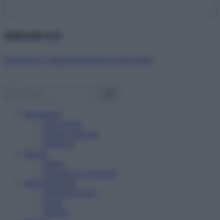
Abbonati ora!
Starbene ti regala benessere ogni mese!
Benessere
Psicologia
Rimedi naturali
Bellezza
Salute
News
Problemi e soluzioni
Alimentazione
Mangiare sano
Diete
Ricette