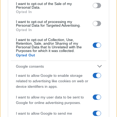
services and may gather and store information including but
I want to opt-out of the Sale of my
Personal Data.
not limited to your visit or usage behaviour. You may click to
Opted In
grant or deny consent to Google and its third-party tags to
use your data for below specified purposes in below Google
I want to opt-out of processing my
consent section.
Personal Data for Targeted Advertising.
Opted In
I want to opt-out of Collection, Use,
Retention, Sale, and/or Sharing of my
Personal Data that Is Unrelated with the
Purposes for which it was collected.
Opted Out
Google consents
I want to allow Google to enable storage
related to advertising like cookies on web or
device identifiers in apps.
I want to allow my user data to be sent to
Google for online advertising purposes.
I want to allow Google to send me