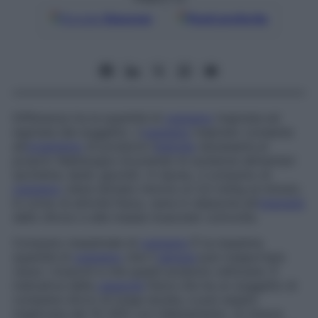
Google
Discover
Fonti preferite
Differenza tra la quantità di
ossigeno
inspirata ed
espirata dal soggetto. L’
ossigeno
inspirato consente
all’
organismo
di produrre l’
energia
necessaria al
proprio fabbisogno bruciando le sostanze alimentari
(proteine, lipidi, glucidi). A riposo, il consumo di
ossigeno
viene stimato intorno ai 3,5 ml/kg al minuto.
In corso di attività fisica, varia in relazione all’
intensità
dello sforzo e alle masse muscolari coinvolte.
Consumo massimale di
ossigeno
È la massima
quantità di
ossigeno
che il
sangue
può trasportare
verso i muscoli e che questi possono utilizzare. È
indicativa della
capacità
fisica che ha un soggetto di
compiere sforzi di lunga durata, e può essere
migliorata del 10-30% con l’allenamento. Si misura