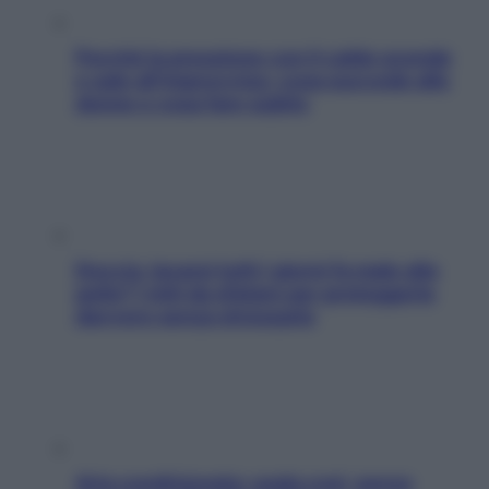
Perché la pressione con il caldo scende
e sale all’improvviso: cosa succede alle
donne e cosa fare subito
Doccia, lavarsi tutti i giorni fa male alla
pelle? I miti da sfatare per proteggerla
davvero senza stressarla
Aria condizionata: usala così, senza