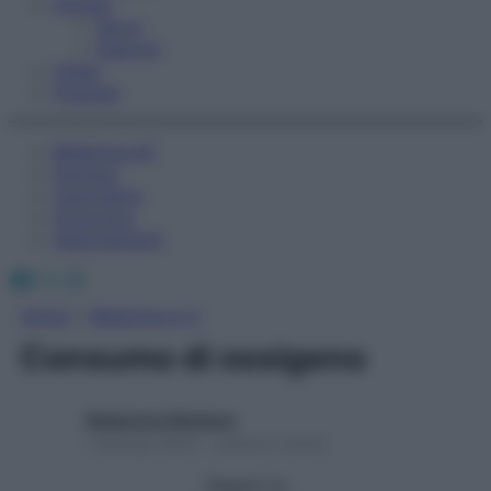
Fitness
Sport
Esercizi
Video
Podcast
Medicina AZ
Farmaci
Calcolatori
Oroscopo
Abbonamenti
Facebook
X
Instagram
Home
»
Medicina A-Z
Consumo di ossigeno
Redazione Starbene
1 Gennaio 2025 – Lettura 2 minuti
Seguici su