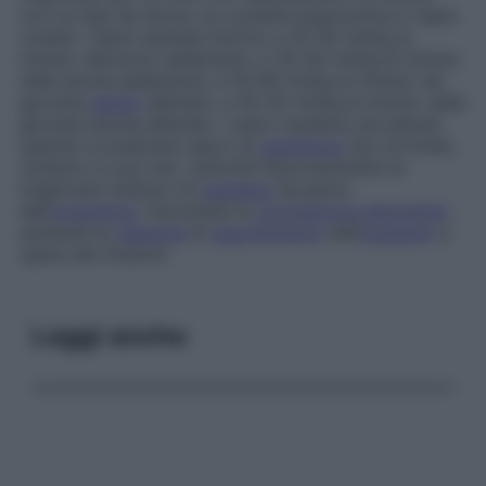
con un test da sforzo su cyclette ergonomica o tapis
roulant. Viene valutata intorno a 35-45 ml/kg al
minuto nell’uomo sedentario, a 30-40 ml/kg al minuto
nella donna sedentaria, a 50-60 ml/kg al minuto nel
giovane
adulto
allenato, a 45-55 ml/kg al minuto nella
giovane donna allenata. I valori risultano più elevati
quando si praticano sport di
resistenza
(sci di fondo,
ciclismo e così via). L’attività fisica permette di
migliorare l’utilizzo di
ossigeno
da parte
dell’
organismo
: favorendo la
circolazione sanguigna
,
aumenta la
capacità
di
assorbimento
dell’
ossigeno
a
opera dei muscoli.
Leggi anche