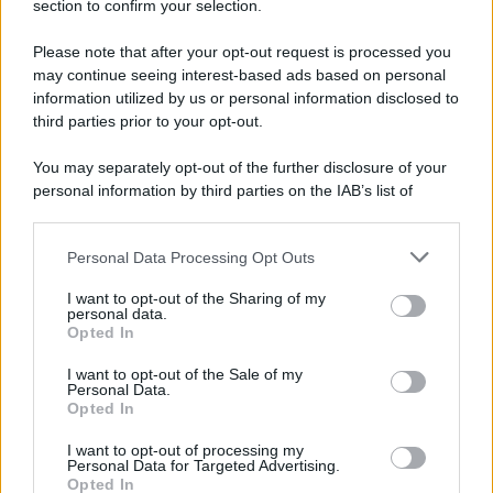
section to confirm your selection.
Please note that after your opt-out request is processed you
may continue seeing interest-based ads based on personal
information utilized by us or personal information disclosed to
third parties prior to your opt-out.
You may separately opt-out of the further disclosure of your
personal information by third parties on the IAB’s list of
downstream participants.
Personal Data Processing Opt Outs
This information may also be disclosed by us to third parties
on the IAB’s List of Downstream Participants that may further
I want to opt-out of the Sharing of my
disclose it to other third parties.
personal data.
Opted In
Please note that this website/app uses one or more Google
services and may gather and store information including but
I want to opt-out of the Sale of my
Personal Data.
not limited to your visit or usage behaviour. You may click to
Opted In
grant or deny consent to Google and its third-party tags to
use your data for below specified purposes in below Google
I want to opt-out of processing my
consent section.
Personal Data for Targeted Advertising.
Opted In