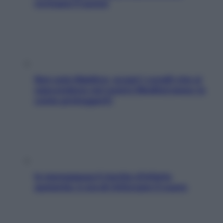
rovinano il sonno
Non solo Maldive: scopri i coralli che si
nascondono nel nostro Mediterraneo (e
come proteggerli)
In menopausa il rischio d’infarto
aumenta: è ora di rinforzare il cuore