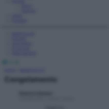
Fitness
Sport
Esercizi
Video
Podcast
Medicina AZ
Farmaci
Calcolatori
Oroscopo
Abbonamenti
Facebook
X
Instagram
Home
»
Medicina A-Z
Congelamento
Redazione Starbene
1 Gennaio 2025 – Lettura 1 minuto
Seguici su