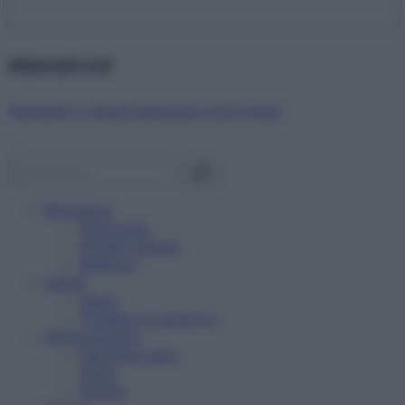
Abbonati ora!
Starbene ti regala benessere ogni mese!
Benessere
Psicologia
Rimedi naturali
Bellezza
Salute
News
Problemi e soluzioni
Alimentazione
Mangiare sano
Diete
Ricette