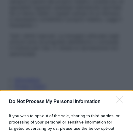
sempre il parere del proprio medico curante e/o di
specialisti riguardo qualsiasi indicazione riportata.
Se si hanno dubbi o quesiti sull’uso di un farmaco
è necessario contattare il proprio medico. Leggi il
Disclaimer »
Tutti i diritti riservati. Le immagini utilizzate negli
articoli sono di proprietà dell’editore o concesse
in licenza per l’uso. È vietata la riproduzione non
autorizzata.
Informativa
Privacy Policy
Cookie Policy
Note Legali
Do Not Process My Personal Information
Preferenze Privacy
If you wish to opt-out of the sale, sharing to third parties, or
processing of your personal or sensitive information for
targeted advertising by us, please use the below opt-out