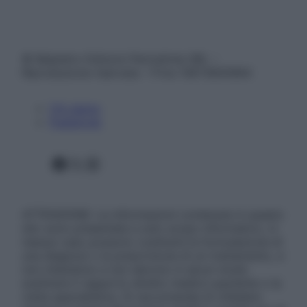
© Belpietro Edizioni Periodiche SRL –
Riproduzione riservata – P.Iva 13673600964
Chi siamo
Pubblicità
Facebook
X
Instagram
ATTENZIONE: Le informazioni contenute in questo
sito sono presentate a solo scopo informativo, in
nessun caso possono costituire la formulazione di
una diagnosi o la prescrizione di un trattamento, e
non intendono e non devono in alcun modo
sostituire il rapporto diretto medico-paziente o la
visita specialistica. Si raccomanda di chiedere