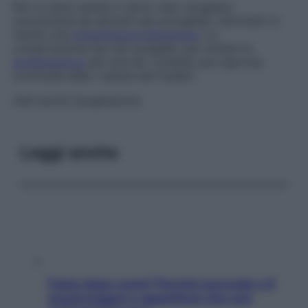
Non si deve quindi in alcun caso surgelare
nuovamente gli alimenti già scongelati, altrimenti si
rischia una
tossinfezione alimentare
. La
conservazione dei cibi surgelati, per evitare la
proliferazione
dei microbi, richiede una rigorosa
continuità della “catena del freddo”.
Vedi anche
Surgelazione
Leggi anche
Fame dopo cena? Perché succede e 6
snack leggeri e appetitosi che non