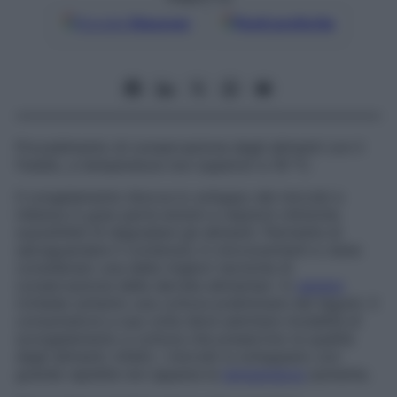
Google
Discover
Fonti preferite
Procedimento di conservazione degli alimenti con il
freddo, a temperature non superiori a 18 °C.
Il congelamento blocca lo sviluppo dei microbi e
inibisce in gran parte enzimi e reazioni chimiche
suscettibili di degradare gli alimenti. Permette di
salvaguardare il contenuto in micronutrienti e viene
considerato una delle migliori tecniche di
conservazione delle derrate alimentari. In
genere
richiede soltanto una cottura preliminare dei legumi. Il
consumatore a sua volta deve adottare modalità di
scongelamento e cottura che preservino la qualità
degli alimenti: infatti, i microbi si sviluppano con
grande rapidità non appena la
temperatura
aumenta.