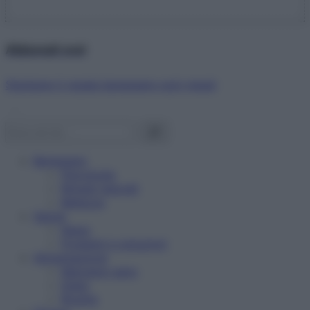
Abbonati ora!
Starbene ti regala benessere ogni mese!
Benessere
Psicologia
Rimedi naturali
Bellezza
Salute
News
Problemi e soluzioni
Alimentazione
Mangiare sano
Diete
Ricette