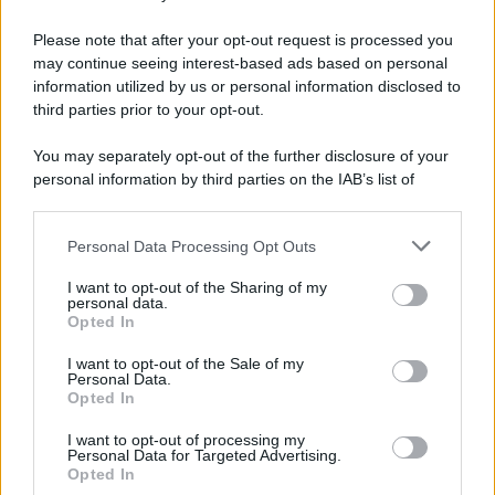
Preferenze Privacy
Please note that after your opt-out request is processed you
may continue seeing interest-based ads based on personal
information utilized by us or personal information disclosed to
third parties prior to your opt-out.
You may separately opt-out of the further disclosure of your
personal information by third parties on the IAB’s list of
downstream participants.
Personal Data Processing Opt Outs
This information may also be disclosed by us to third parties
on the IAB’s List of Downstream Participants that may further
I want to opt-out of the Sharing of my
disclose it to other third parties.
personal data.
Opted In
Please note that this website/app uses one or more Google
services and may gather and store information including but
I want to opt-out of the Sale of my
Personal Data.
not limited to your visit or usage behaviour. You may click to
Opted In
grant or deny consent to Google and its third-party tags to
use your data for below specified purposes in below Google
I want to opt-out of processing my
consent section.
Personal Data for Targeted Advertising.
Opted In