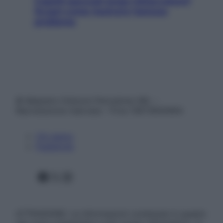
Capelli spezzati lungo l’attaccatura?
Scopri come risolvere l’annoso
problema
© Belpietro Edizioni Periodiche SRL –
Riproduzione riservata – P.Iva 13673600964
Chi siamo
Pubblicità
Facebook
X
Instagram
ATTENZIONE: Le informazioni contenute in questo