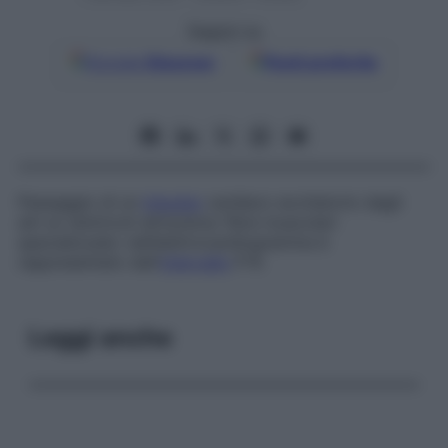
Seguici su
Google
Discover
Fonti preferite
Passaggio di un
impulso
cardiaco eccitatorio dagli
atri ai ventricoli attraverso fibre muscolari
specializzate: nell’elettrocardiogramma è
rappresentato dall’
intervallo
P-R.
Leggi anche