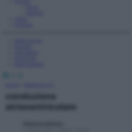
Fitness
Sport
Esercizi
Video
Podcast
Medicina AZ
Farmaci
Calcolatori
Oroscopo
Abbonamenti
Facebook
X
Instagram
Home
»
Medicina A-Z
conduzione
atrioventricolare
Redazione Starbene
1 Gennaio 2025 – Lettura 1 minuto