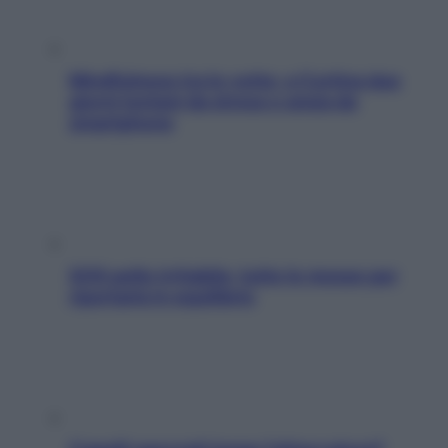
Mindfulness tra le vette: a Cortina due
giorni lontani da stress e ansia da
smartphone
SOS pelle irritabile: tutte le mosse per
riportarla in equilibrio