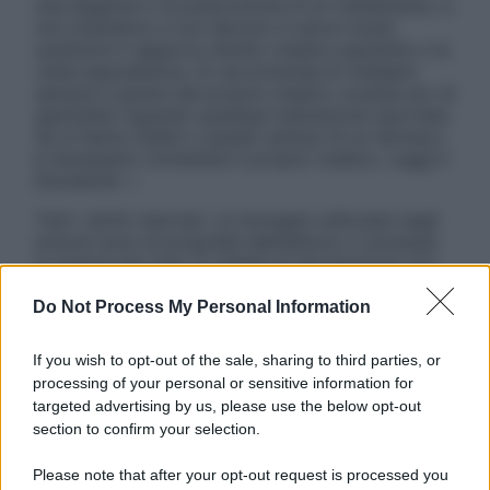
una diagnosi o la prescrizione di un trattamento, e
non intendono e non devono in alcun modo
sostituire il rapporto diretto medico-paziente o la
visita specialistica. Si raccomanda di chiedere
sempre il parere del proprio medico curante e/o di
specialisti riguardo qualsiasi indicazione riportata.
Se si hanno dubbi o quesiti sull’uso di un farmaco
è necessario contattare il proprio medico. Leggi il
Disclaimer »
Tutti i diritti riservati. Le immagini utilizzate negli
articoli sono di proprietà dell’editore o concesse
in licenza per l’uso. È vietata la riproduzione non
autorizzata.
Do Not Process My Personal Information
If you wish to opt-out of the sale, sharing to third parties, or
Informativa
processing of your personal or sensitive information for
Privacy Policy
targeted advertising by us, please use the below opt-out
Cookie Policy
section to confirm your selection.
Note Legali
Preferenze Privacy
Please note that after your opt-out request is processed you