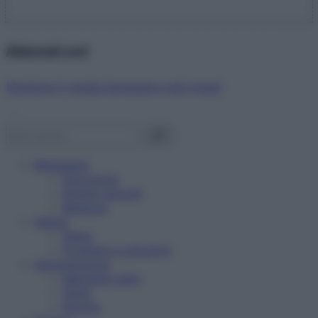
Abbonati ora!
Starbene ti regala benessere ogni mese!
Benessere
Psicologia
Rimedi naturali
Bellezza
Salute
News
Problemi e soluzioni
Alimentazione
Mangiare sano
Diete
Ricette