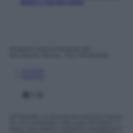
donne e cosa fare subito
© Belpietro Edizioni Periodiche SRL –
Riproduzione riservata – P.Iva 13673600964
Chi siamo
Pubblicità
Facebook
X
Instagram
ATTENZIONE: Le informazioni contenute in questo
sito sono presentate a solo scopo informativo, in
nessun caso possono costituire la formulazione di