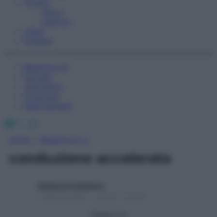
Fitness
Sport
Esercizi
Video
Podcast
Medicina AZ
Farmaci
Calcolatori
Oroscopo
Abbonamenti
Facebook
X
Instagram
Home
»
Medicina A-Z
conduzione accelerata
Redazione Starbene
1 Gennaio 2025 – Lettura 1 minuto
Seguici su