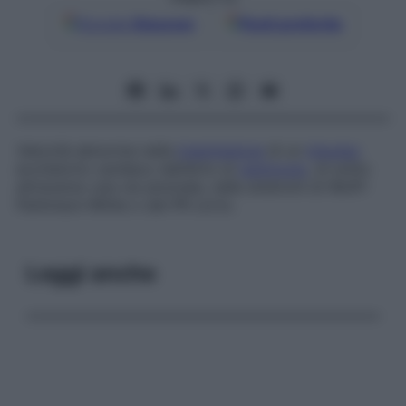
Google
Discover
Fonti preferite
Velocità abnorme nella
trasmissione
di un
impulso
eccitatorio cardiaco dall’atrio al
ventricolo
, di solito
attraverso una via anomala, nelle sindromi di Wolff-
Parkinson-White o del PR corto.
Leggi anche