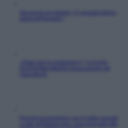
Sicurezza al volante: i 5 consigli dell’ex
pilota di Formula 1
«Oggi che se magnamo?»: 4 ricette
facili di Max Mariola senza pesare gli
ingredienti
Perché la pressione con il caldo scende
e sale all’improvviso: cosa succede alle