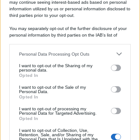
may continue seeing interest-based ads based on personal
information utilized by us or personal information disclosed to
third parties prior to your opt-out.
You may separately opt-out of the further disclosure of your
personal information by third parties on the IAB’s list of
downstream participants.
Personal Data Processing Opt Outs
This information may also be disclosed by us to third parties
on the IAB’s List of Downstream Participants that may further
I want to opt-out of the Sharing of my
disclose it to other third parties.
personal data.
Opted In
Please note that this website/app uses one or more Google
services and may gather and store information including but
I want to opt-out of the Sale of my
Personal Data.
not limited to your visit or usage behaviour. You may click to
Opted In
grant or deny consent to Google and its third-party tags to
use your data for below specified purposes in below Google
I want to opt-out of processing my
consent section.
Personal Data for Targeted Advertising.
Opted In
I want to opt-out of Collection, Use,
Retention, Sale, and/or Sharing of my
Personal Data that Is Unrelated with the