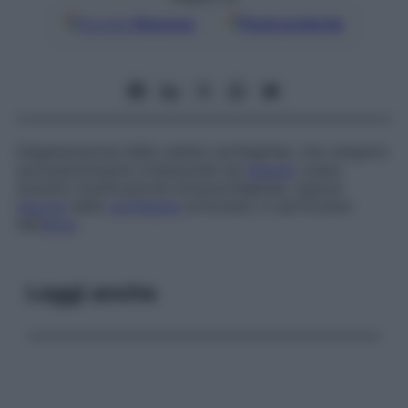
Google
Discover
Fonti preferite
Degenerazione delle cellule cartilaginee, che vengono
successivamente rimpiazzate da
tessuto
osseo
durante l’ossificazione intracartilaginea, oppure
necrosi
della
cartilagine
articolare, in particolare
dell’
anca
.
Leggi anche