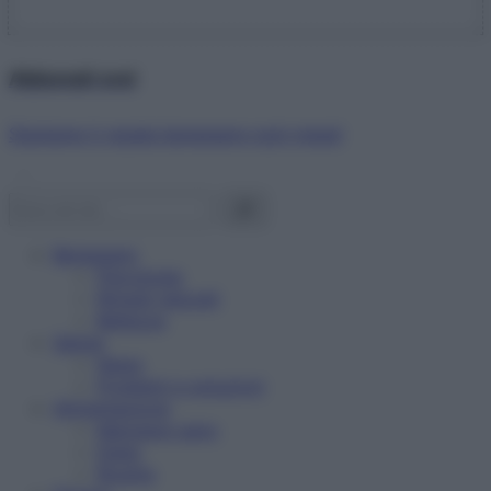
Abbonati ora!
Starbene ti regala benessere ogni mese!
Benessere
Psicologia
Rimedi naturali
Bellezza
Salute
News
Problemi e soluzioni
Alimentazione
Mangiare sano
Diete
Ricette