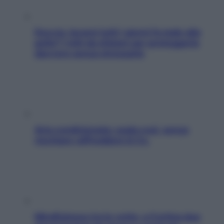
Doccia, lavarsi tutti i giorni fa male alla
pelle? I miti da sfatare per proteggerla
davvero senza stressarla
Aria condizionata: usala così, senza
rischiare raffreddore & Co.
Mindfulness tra le vette: a Cortina due