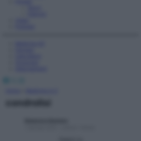
Fitness
Sport
Esercizi
Video
Podcast
Medicina AZ
Farmaci
Calcolatori
Oroscopo
Abbonamenti
Facebook
X
Instagram
Home
»
Medicina A-Z
condrolisi
Redazione Starbene
1 Gennaio 2025 – Lettura 1 minuto
Seguici su