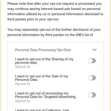
Preferenze Privacy
Please note that after your opt-out request is processed you
may continue seeing interest-based ads based on personal
information utilized by us or personal information disclosed to
third parties prior to your opt-out.
You may separately opt-out of the further disclosure of your
personal information by third parties on the IAB’s list of
downstream participants.
Personal Data Processing Opt Outs
This information may also be disclosed by us to third parties
on the IAB’s List of Downstream Participants that may further
I want to opt-out of the Sharing of my
disclose it to other third parties.
personal data.
Opted In
Please note that this website/app uses one or more Google
services and may gather and store information including but
I want to opt-out of the Sale of my
Personal Data.
not limited to your visit or usage behaviour. You may click to
Opted In
grant or deny consent to Google and its third-party tags to
use your data for below specified purposes in below Google
I want to opt-out of processing my
consent section.
Personal Data for Targeted Advertising.
Opted In
I want to opt-out of Collection, Use,