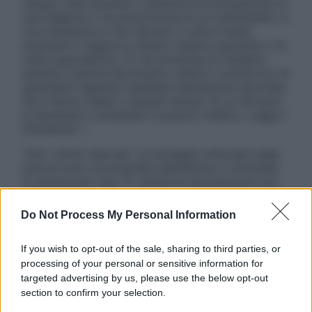
nessun caso possono costituire la formulazione di
una diagnosi o la prescrizione di un trattamento, e
non intendono e non devono in alcun modo
sostituire il rapporto diretto medico-paziente o la
visita specialistica. Si raccomanda di chiedere
sempre il parere del proprio medico curante e/o di
specialisti riguardo qualsiasi indicazione riportata.
Se si hanno dubbi o quesiti sull’uso di un farmaco
è necessario contattare il proprio medico. Leggi il
Disclaimer »
Tutti i diritti riservati. Le immagini utilizzate negli
articoli sono di proprietà dell’editore o concesse
in licenza per l’uso. È vietata la riproduzione non
autorizzata.
Do Not Process My Personal Information
If you wish to opt-out of the sale, sharing to third parties, or
Informativa
processing of your personal or sensitive information for
Privacy Policy
targeted advertising by us, please use the below opt-out
Cookie Policy
section to confirm your selection.
Note Legali