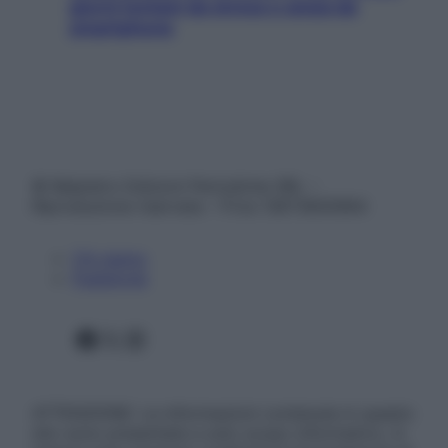
giorni lontani da stress e ansia da
smartphone
© Belpietro Edizioni Periodiche SRL –
Riproduzione riservata – P.Iva 13673600964
Chi siamo
Pubblicità
Facebook
X
Instagram
ATTENZIONE: Le informazioni contenute in questo
sito sono presentate a solo scopo informativo, in