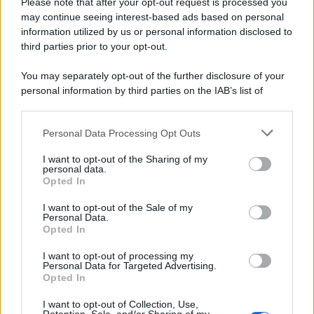
Please note that after your opt-out request is processed you
may continue seeing interest-based ads based on personal
information utilized by us or personal information disclosed to
third parties prior to your opt-out.
You may separately opt-out of the further disclosure of your
personal information by third parties on the IAB’s list of
downstream participants.
Personal Data Processing Opt Outs
This information may also be disclosed by us to third parties
on the IAB’s List of Downstream Participants that may further
I want to opt-out of the Sharing of my
disclose it to other third parties.
personal data.
Opted In
Please note that this website/app uses one or more Google
services and may gather and store information including but
I want to opt-out of the Sale of my
Personal Data.
not limited to your visit or usage behaviour. You may click to
Opted In
grant or deny consent to Google and its third-party tags to
use your data for below specified purposes in below Google
I want to opt-out of processing my
consent section.
Personal Data for Targeted Advertising.
Opted In
I want to opt-out of Collection, Use,