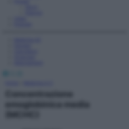
Fitness
Sport
Esercizi
Video
Podcast
Medicina AZ
Farmaci
Calcolatori
Oroscopo
Abbonamenti
Facebook
X
Instagram
Home
»
Medicina A-Z
Concentrazione
emoglobinica media
(MCHC)