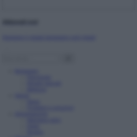
Abbonati ora!
Starbene ti regala benessere ogni mese!
Benessere
Psicologia
Rimedi naturali
Bellezza
Salute
News
Problemi e soluzioni
Alimentazione
Mangiare sano
Diete
Ricette