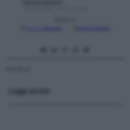
Redazione Starbene
1 Gennaio 2025 – Lettura 1 minuto
Seguici su
Google
Discover
Fonti preferite
Vedi
MCHC
Leggi anche