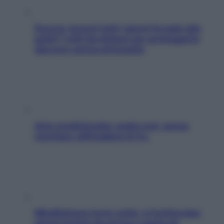
Doccia, lavarsi tutti i giorni fa male alla
pelle? I miti da sfatare per proteggerla
davvero senza stressarla
Aria condizionata: usala così, senza
rischiare raffreddore & Co.
Mindfulness tra le vette: a Cortina due
giorni lontani da stress e ansia da