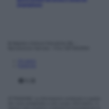
smartphone
© Belpietro Edizioni Periodiche SRL –
Riproduzione riservata – P.Iva 13673600964
Chi siamo
Pubblicità
Facebook
X
Instagram
ATTENZIONE: Le informazioni contenute in questo
sito sono presentate a solo scopo informativo, in
nessun caso possono costituire la formulazione di