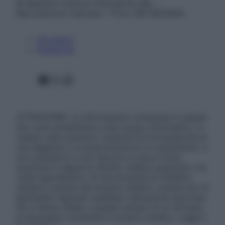
© Belpietro Edizioni Periodiche SRL –
Riproduzione riservata – P.Iva 13673600964
Chi siamo
Pubblicità
Facebook
X
Instagram
ATTENZIONE: Le informazioni contenute in questo
sito sono presentate a solo scopo informativo, in
nessun caso possono costituire la formulazione di
una diagnosi o la prescrizione di un trattamento, e
non intendono e non devono in alcun modo
sostituire il rapporto diretto medico-paziente o la
visita specialistica. Si raccomanda di chiedere
sempre il parere del proprio medico curante e/o di
specialisti riguardo qualsiasi indicazione riportata.
Se si hanno dubbi o quesiti sull’uso di un farmaco
è necessario contattare il proprio medico. Leggi il