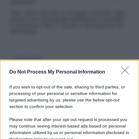
Disclaimer »
Tutti i diritti riservati. Le immagini utilizzate negli
articoli sono di proprietà dell’editore o concesse
in licenza per l’uso. È vietata la riproduzione non
autorizzata.
Informativa
Privacy Policy
Cookie Policy
Do Not Process My Personal Information
Note Legali
Preferenze Privacy
If you wish to opt-out of the sale, sharing to third parties, or
processing of your personal or sensitive information for
targeted advertising by us, please use the below opt-out
section to confirm your selection.
Please note that after your opt-out request is processed you
may continue seeing interest-based ads based on personal
information utilized by us or personal information disclosed to