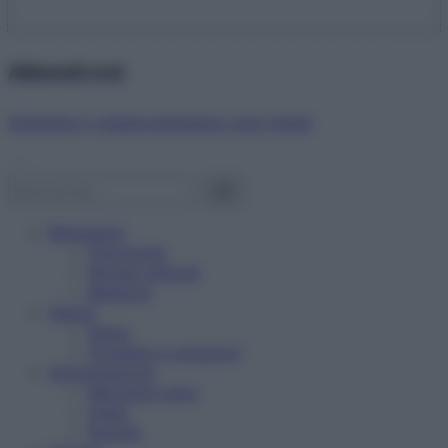
Abbonati ora!
Starbene ti regala benessere ogni mese!
Benessere
Psicologia
Rimedi naturali
Bellezza
Salute
News
Problemi e soluzioni
Alimentazione
Mangiare sano
Diete
Ricette