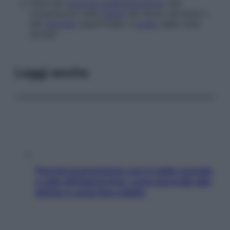
Fibre del
muscolo bulbospongioso
che
s’inseriscono sulla
fascia
del dorso del pene o
del
clitoride
superficiale, a
livello
delle vene
dorsali.
Leggi anche
Perché la pressione con il caldo scende
e sale all’improvviso: cosa succede alle
donne e cosa fare subito