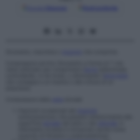
Google
Discover
Fonti preferite
Strumento, macchina o
muscolo
che comprime.
Compressore aortico
Strumento a forma di T che
viene utilizzato per comprimere l’
aorta
addominale,
controllando, in tal modo, o diminuendo l’
emorragia
che consegue a un trauma o alla rottura di un
aneurisma.
Compressore della
vena
dorsale
Fascicoli occasionali del
muscolo
ischiocavernoso che passano anteriormente alla
superficie
dorsale
del pene o del
clitoride
; in
riferimento al pene è conosciuto anche come
muscolo di Houston
o
pubocavernoso
.