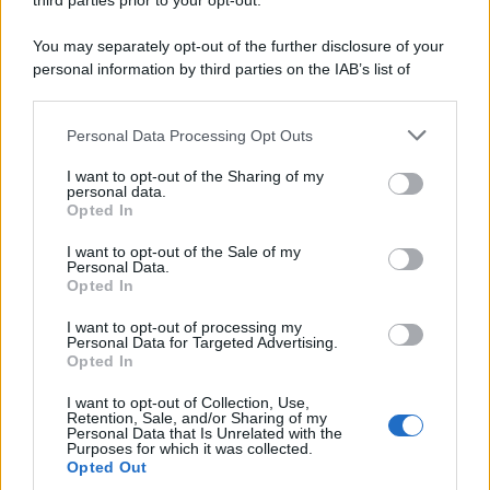
third parties prior to your opt-out.
You may separately opt-out of the further disclosure of your
personal information by third parties on the IAB’s list of
downstream participants.
Personal Data Processing Opt Outs
This information may also be disclosed by us to third parties
on the IAB’s List of Downstream Participants that may further
I want to opt-out of the Sharing of my
disclose it to other third parties.
personal data.
Opted In
Please note that this website/app uses one or more Google
services and may gather and store information including but
I want to opt-out of the Sale of my
Personal Data.
not limited to your visit or usage behaviour. You may click to
Opted In
grant or deny consent to Google and its third-party tags to
use your data for below specified purposes in below Google
I want to opt-out of processing my
consent section.
Personal Data for Targeted Advertising.
Opted In
I want to opt-out of Collection, Use,
Retention, Sale, and/or Sharing of my
Personal Data that Is Unrelated with the
Purposes for which it was collected.
Opted Out