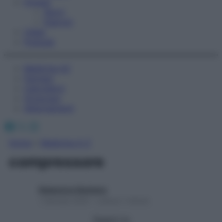
Fitness
Sport
Esercizi
Video
Podcast
Medicina AZ
Farmaci
Calcolatori
Oroscopo
Abbonamenti
Facebook
X
Instagram
Home
»
Medicina A-Z
compressore
Redazione Starbene
1 Gennaio 2025 – Lettura 1 minuto
Seguici su