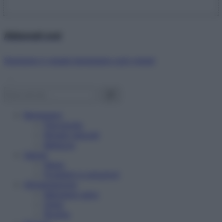
Abbonati ora!
Starbene ti regala benessere ogni mese!
Benessere
Psicologia
Rimedi naturali
Bellezza
Salute
News
Problemi e soluzioni
Alimentazione
Mangiare sano
Diete
Ricette