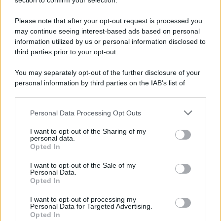
Note Legali
section to confirm your selection.
Preferenze Privacy
Please note that after your opt-out request is processed you
may continue seeing interest-based ads based on personal
information utilized by us or personal information disclosed to
third parties prior to your opt-out.
You may separately opt-out of the further disclosure of your
personal information by third parties on the IAB’s list of
downstream participants.
Personal Data Processing Opt Outs
This information may also be disclosed by us to third parties
on the IAB’s List of Downstream Participants that may further
I want to opt-out of the Sharing of my
disclose it to other third parties.
personal data.
Opted In
Please note that this website/app uses one or more Google
services and may gather and store information including but
I want to opt-out of the Sale of my
Personal Data.
not limited to your visit or usage behaviour. You may click to
Opted In
grant or deny consent to Google and its third-party tags to
use your data for below specified purposes in below Google
I want to opt-out of processing my
consent section.
Personal Data for Targeted Advertising.
Opted In