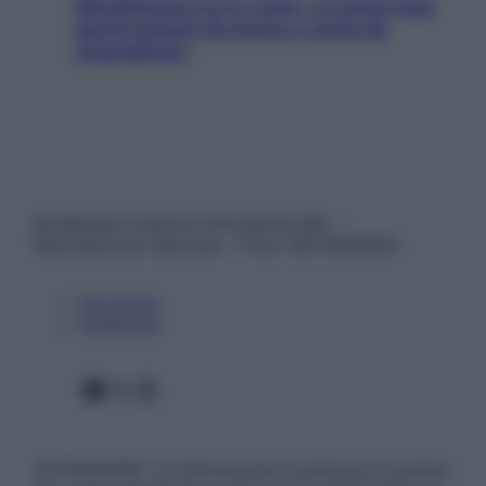
Mindfulness tra le vette: a Cortina due
giorni lontani da stress e ansia da
smartphone
© Belpietro Edizioni Periodiche SRL –
Riproduzione riservata – P.Iva 13673600964
Chi siamo
Pubblicità
Facebook
X
Instagram
ATTENZIONE: Le informazioni contenute in questo