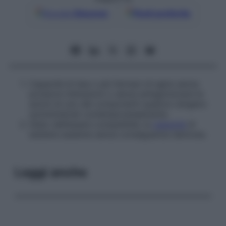
Google
Discover
Fonti preferite
Capacità di due o più farmaci di agire senza
produrre interazioni o senza antagonizzare le
azioni di uno dei componenti qualora vengano
somministrati contemporaneamente.
Stato dell’essere compatibile; la
capacità
di
esistere assieme senza conseguenze dannose.
Leggi anche