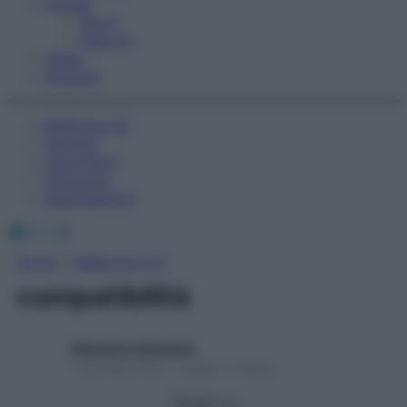
Fitness
Sport
Esercizi
Video
Podcast
Medicina AZ
Farmaci
Calcolatori
Oroscopo
Abbonamenti
Facebook
X
Instagram
Home
»
Medicina A-Z
compatibilità
Redazione Starbene
1 Gennaio 2025 – Lettura 1 minuto
Seguici su