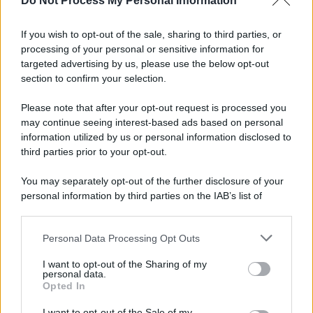
Do Not Process My Personal Information
Informativa
Privacy Policy
If you wish to opt-out of the sale, sharing to third parties, or
Cookie Policy
processing of your personal or sensitive information for
Note Legali
targeted advertising by us, please use the below opt-out
Preferenze Privacy
section to confirm your selection.
Please note that after your opt-out request is processed you
may continue seeing interest-based ads based on personal
information utilized by us or personal information disclosed to
third parties prior to your opt-out.
You may separately opt-out of the further disclosure of your
personal information by third parties on the IAB’s list of
downstream participants.
Personal Data Processing Opt Outs
This information may also be disclosed by us to third parties
on the IAB’s List of Downstream Participants that may further
I want to opt-out of the Sharing of my
disclose it to other third parties.
personal data.
Opted In
Please note that this website/app uses one or more Google
services and may gather and store information including but
I want to opt-out of the Sale of my