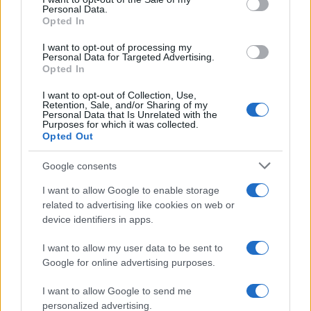
Personal Data.
not limited to your visit or usage behaviour. You may click to
Opted In
grant or deny consent to Google and its third-party tags to
use your data for below specified purposes in below Google
I want to opt-out of processing my
consent section.
Personal Data for Targeted Advertising.
Opted In
I want to opt-out of Collection, Use,
Retention, Sale, and/or Sharing of my
Personal Data that Is Unrelated with the
Purposes for which it was collected.
Opted Out
Google consents
I want to allow Google to enable storage
related to advertising like cookies on web or
device identifiers in apps.
I want to allow my user data to be sent to
Google for online advertising purposes.
I want to allow Google to send me
personalized advertising.