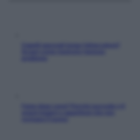
Capelli spezzati lungo l’attaccatura?
Scopri come risolvere l’annoso
problema
Fame dopo cena? Perché succede e 6
snack leggeri e appetitosi che non
rovinano il sonno