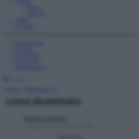
Fitness
Sport
Esercizi
Video
Podcast
Medicina AZ
Farmaci
Calcolatori
Oroscopo
Abbonamenti
Facebook
X
Instagram
Home
»
Medicina A-Z
coma deanimato
Redazione Starbene
1 Gennaio 2025 – Lettura 1 minuto
Seguici su