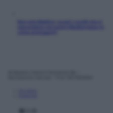
Non solo Maldive: scopri i coralli che si
nascondono nel nostro Mediterraneo (e
come proteggerli)
© Belpietro Edizioni Periodiche SRL –
Riproduzione riservata – P.Iva 13673600964
Chi siamo
Pubblicità
Facebook
X
Instagram