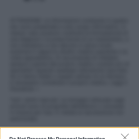
ATTENZIONE: Le informazioni contenute in questo
sito sono presentate a solo scopo informativo, in
nessun caso possono costituire la formulazione di
una diagnosi o la prescrizione di un trattamento, e
non intendono e non devono in alcun modo
sostituire il rapporto diretto medico-paziente o la
visita specialistica. Si raccomanda di chiedere
sempre il parere del proprio medico curante e/o di
specialisti riguardo qualsiasi indicazione riportata.
Se si hanno dubbi o quesiti sull’uso di un farmaco
è necessario contattare il proprio medico. Leggi il
Disclaimer »
Tutti i diritti riservati. Le immagini utilizzate negli
articoli sono di proprietà dell’editore o concesse
in licenza per l’uso. È vietata la riproduzione non
autorizzata.