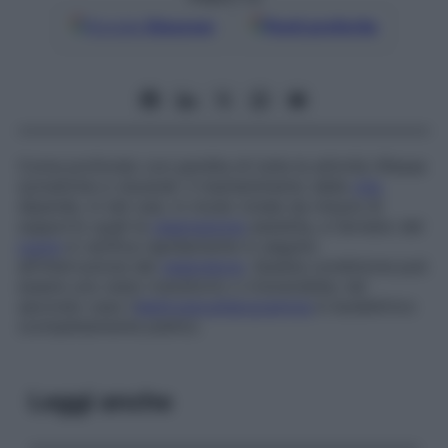
Google
Discover
Fonti preferite
Coma profondo con perdita di tutte le attività riflesse
somatiche e viscerali: il mantenimento della
vita
dipende, in tali casi, in modo totale da misure di
supporto quali la
respirazione
assistita, e l’arresto del
cuore
si verifica rapidamente in seguito
all’interruzione del
respiratore
. Questa condizione può
essere uno stato transitorio o irreversibile; nel
secondo caso l’
elettroencefalogramma
è isoelettrico
(completamente piatto).
Leggi anche