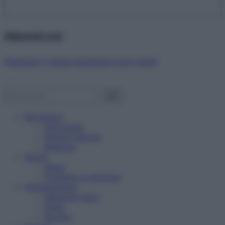
Abbonati ora!
Starbene ti regala benessere ogni mese!
Benessere
Psicologia
Rimedi naturali
Bellezza
Salute
News
Problemi e soluzioni
Alimentazione
Mangiare sano
Diete
Ricette