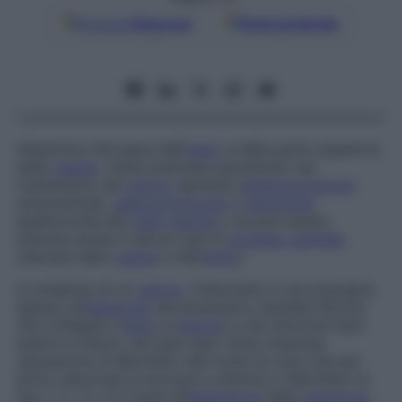
Google
Discover
Fonti preferite
Ablazione chirurgica dell’
utero
e della parte superiore
della
vagina
. Viene praticata soprattutto nel
trattamento del
cancro
genitale (
adenocarcinoma
endometriale,
adenocarcinoma
e
carcinoma
epidermoide del
collo
uterino
), ma può essere
indicata anche in alcuni casi di
prolasso genitale
(discesa della
vagina
e dell’
utero
).
In presenza di un
cancro
, l’intervento si accompagna
spesso all’
ablazione
del parametrio (lamelle fibrose
che collegano l’
utero
al
bacino
) e dei linfonodi iliaci
esterni e interni, nel qual caso viene chiamata
operazione di Wertheim
(dal nome di colui che per
primo descrisse la tecnica) e distinta in Wertheim di
tipo 1, 2, 3 o 4 in base all’
estensione
della
resezione
.