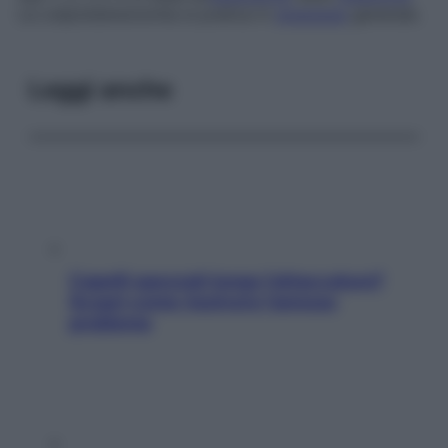
La colpoisterectomia si pratica in
anestesia
generale.
Leggi anche
Capelli spezzati lungo l’attaccatura?
Scopri come risolvere l’annoso
problema