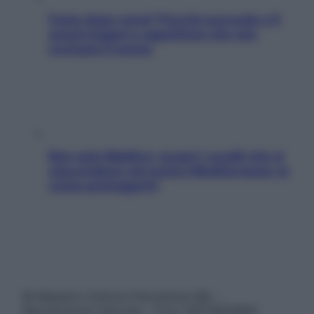
Fame dopo cena? Perché succede e 6
snack leggeri e appetitosi che non
rovinano il sonno
Non solo Maldive: scopri i coralli che si
nascondono nel nostro Mediterraneo (e
come proteggerli)
© Belpietro Edizioni Periodiche SRL –
Riproduzione riservata – P.Iva 13673600964