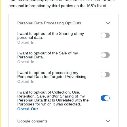
personal information by third parties on the IAB’s list of
downstream participants.
Personal Data Processing Opt Outs
This information may also be disclosed by us to third parties
on the IAB’s List of Downstream Participants that may further
I want to opt-out of the Sharing of my
disclose it to other third parties.
personal data.
Opted In
Please note that this website/app uses one or more Google
services and may gather and store information including but
I want to opt-out of the Sale of my
Personal Data.
not limited to your visit or usage behaviour. You may click to
Opted In
grant or deny consent to Google and its third-party tags to
use your data for below specified purposes in below Google
I want to opt-out of processing my
consent section.
Personal Data for Targeted Advertising.
Opted In
I want to opt-out of Collection, Use,
Retention, Sale, and/or Sharing of my
Personal Data that Is Unrelated with the
Purposes for which it was collected.
Opted Out
Google consents