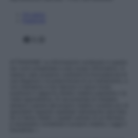
Chi siamo
Pubblicità
Facebook
X
Instagram
ATTENZIONE: Le informazioni contenute in questo
sito sono presentate a solo scopo informativo, in
nessun caso possono costituire la formulazione di
una diagnosi o la prescrizione di un trattamento, e
non intendono e non devono in alcun modo
sostituire il rapporto diretto medico-paziente o la
visita specialistica. Si raccomanda di chiedere
sempre il parere del proprio medico curante e/o di
specialisti riguardo qualsiasi indicazione riportata.
Se si hanno dubbi o quesiti sull’uso di un farmaco
è necessario contattare il proprio medico. Leggi il
Disclaimer »