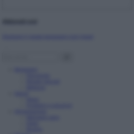
Abbonati ora!
Starbene ti regala benessere ogni mese!
Benessere
Psicologia
Rimedi naturali
Bellezza
Salute
News
Problemi e soluzioni
Alimentazione
Mangiare sano
Diete
Ricette