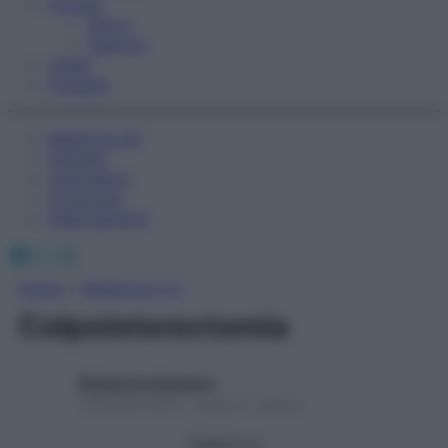
Fitness
Sport
Esercizi
Video
Podcast
Medicina AZ
Farmaci
Calcolatori
Oroscopo
Abbonamenti
Facebook
X
Instagram
Home
»
Medicina A-Z
Colpoisterectomia
Redazione Starbene
1 Gennaio 2025 – Lettura 1 minuto
Seguici su