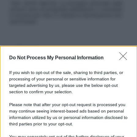
Tutti i diritti riservati. Le immagini utilizzate negli
articoli sono di proprietà dell’editore o concesse
in licenza per l’uso. È vietata la riproduzione non
autorizzata.
Informativa
Privacy Policy
Do Not Process My Personal Information
Cookie Policy
Note Legali
Preferenze Privacy
If you wish to opt-out of the sale, sharing to third parties, or
processing of your personal or sensitive information for
targeted advertising by us, please use the below opt-out
section to confirm your selection.
Please note that after your opt-out request is processed you
may continue seeing interest-based ads based on personal
information utilized by us or personal information disclosed to
third parties prior to your opt-out.
You may separately opt-out of the further disclosure of your