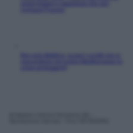
snack leggeri e appetitosi che non
rovinano il sonno
Non solo Maldive: scopri i coralli che si
nascondono nel nostro Mediterraneo (e
come proteggerli)
© Belpietro Edizioni Periodiche SRL –
Riproduzione riservata – P.Iva 13673600964