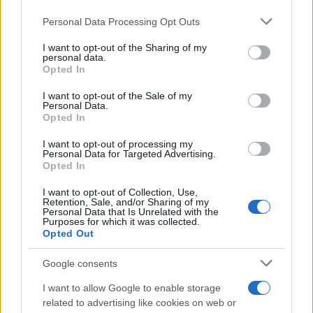
Personal Data Processing Opt Outs
This information may also be disclosed by us to third parties
on the IAB’s List of Downstream Participants that may further
I want to opt-out of the Sharing of my
disclose it to other third parties.
personal data.
Opted In
Please note that this website/app uses one or more Google
services and may gather and store information including but
I want to opt-out of the Sale of my
Personal Data.
not limited to your visit or usage behaviour. You may click to
Opted In
grant or deny consent to Google and its third-party tags to
use your data for below specified purposes in below Google
I want to opt-out of processing my
consent section.
Personal Data for Targeted Advertising.
Opted In
I want to opt-out of Collection, Use,
Retention, Sale, and/or Sharing of my
Personal Data that Is Unrelated with the
Purposes for which it was collected.
Opted Out
Google consents
I want to allow Google to enable storage
related to advertising like cookies on web or