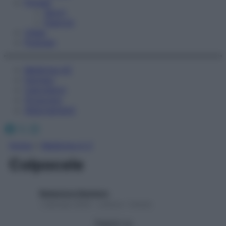
Fitness
Sport
Esercizi
Video
Podcast
Medicina AZ
Farmaci
Calcolatori
Oroscopo
Abbonamenti
Facebook
X
Instagram
Home
»
Medicina A-Z
Colpocele
Redazione Starbene
1 Gennaio 2025 – Lettura 1 minuto
Seguici su