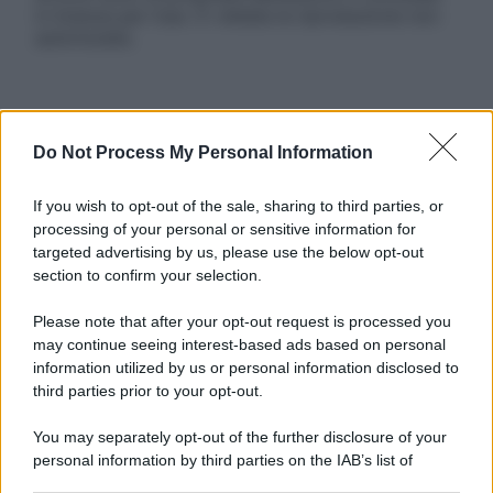
in licenza per l’uso. È vietata la riproduzione non
autorizzata.
Informativa
Do Not Process My Personal Information
Privacy Policy
Cookie Policy
Note Legali
If you wish to opt-out of the sale, sharing to third parties, or
Preferenze Privacy
processing of your personal or sensitive information for
targeted advertising by us, please use the below opt-out
section to confirm your selection.
Please note that after your opt-out request is processed you
may continue seeing interest-based ads based on personal
information utilized by us or personal information disclosed to
third parties prior to your opt-out.
You may separately opt-out of the further disclosure of your
personal information by third parties on the IAB’s list of
downstream participants.