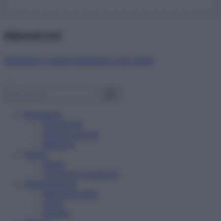
Abbonati ora!
Starbene ti regala benessere ogni mese!
Benessere
Psicologia
Rimedi naturali
Bellezza
Salute
News
Problemi e soluzioni
Alimentazione
Mangiare sano
Diete
Ricette