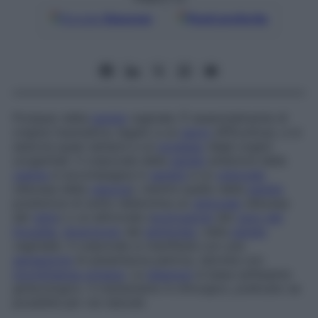
Google
Discover
Fonti preferite
Prolasso della
parete
vaginale. È essenzialmente di
origine traumatica, legato a un
parto
difficoltoso, e si
associa quasi sempre a un
prolasso
degli organi
urogenitali. Il colpocele della
parete
anteriore della
vagina
si accompagna in
genere
a un
cistocele
(discesa della
vescica
), mentre quello della
parete
posteriore di solito determina un
rettocele
(discesa
del
retto
) o un elitrocele (
protrusione
del
cavo del
Douglas
,
diverticolo
del
peritoneo
, nella
parete
vaginale). Il colpocele si manifesta con una
sensazione
di pesantezza pelvica, talvolta con
incontinenza urinaria
. La
diagnosi
si basa sull’esame
ginecologico. Il trattamento è chirurgico, praticato se
possibile per vie naturali.