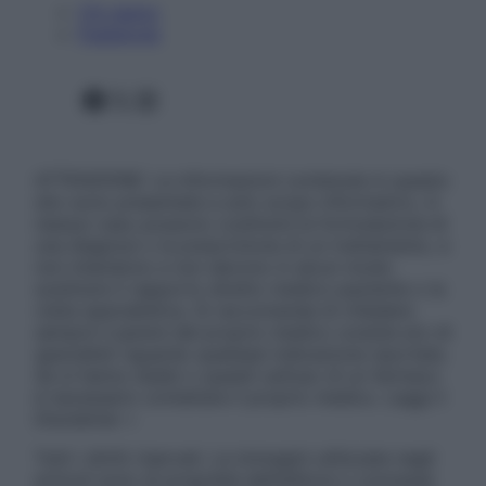
Chi siamo
Pubblicità
Facebook
X
Instagram
ATTENZIONE: Le informazioni contenute in questo
sito sono presentate a solo scopo informativo, in
nessun caso possono costituire la formulazione di
una diagnosi o la prescrizione di un trattamento, e
non intendono e non devono in alcun modo
sostituire il rapporto diretto medico-paziente o la
visita specialistica. Si raccomanda di chiedere
sempre il parere del proprio medico curante e/o di
specialisti riguardo qualsiasi indicazione riportata.
Se si hanno dubbi o quesiti sull’uso di un farmaco
è necessario contattare il proprio medico. Leggi il
Disclaimer »
Tutti i diritti riservati. Le immagini utilizzate negli
articoli sono di proprietà dell’editore o concesse