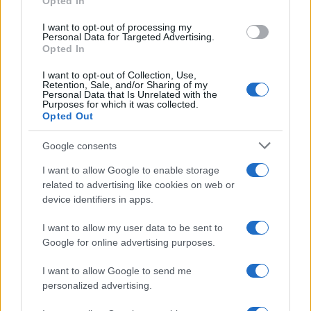
Opted In
grant or deny consent to Google and its third-party tags to
use your data for below specified purposes in below Google
I want to opt-out of processing my
consent section.
Personal Data for Targeted Advertising.
Opted In
I want to opt-out of Collection, Use,
Retention, Sale, and/or Sharing of my
Personal Data that Is Unrelated with the
Purposes for which it was collected.
Opted Out
Google consents
I want to allow Google to enable storage
related to advertising like cookies on web or
device identifiers in apps.
I want to allow my user data to be sent to
Google for online advertising purposes.
I want to allow Google to send me
personalized advertising.