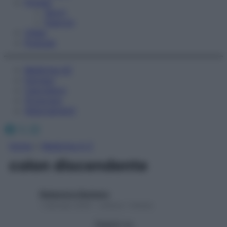
Fitness
Sport
Esercizi
Video
Podcast
Medicina AZ
Farmaci
Calcolatori
Oroscopo
Abbonamenti
Facebook
X
Instagram
Home
»
Medicina A-Z
colon discendente
Redazione Starbene
1 Gennaio 2025 – Lettura 1 minuto
Seguici su