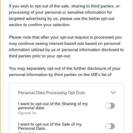
Informativa
Privacy Policy
If you wish to opt-out of the sale, sharing to third parties, or
Cookie Policy
processing of your personal or sensitive information for
Note Legali
targeted advertising by us, please use the below opt-out
Preferenze Privacy
section to confirm your selection.
Please note that after your opt-out request is processed you
may continue seeing interest-based ads based on personal
information utilized by us or personal information disclosed to
third parties prior to your opt-out.
You may separately opt-out of the further disclosure of your
personal information by third parties on the IAB’s list of
downstream participants.
Personal Data Processing Opt Outs
This information may also be disclosed by us to third parties
on the IAB’s List of Downstream Participants that may further
I want to opt-out of the Sharing of my
disclose it to other third parties.
personal data.
Opted In
Please note that this website/app uses one or more Google
services and may gather and store information including but
I want to opt-out of the Sale of my
Personal Data.
not limited to your visit or usage behaviour. You may click to