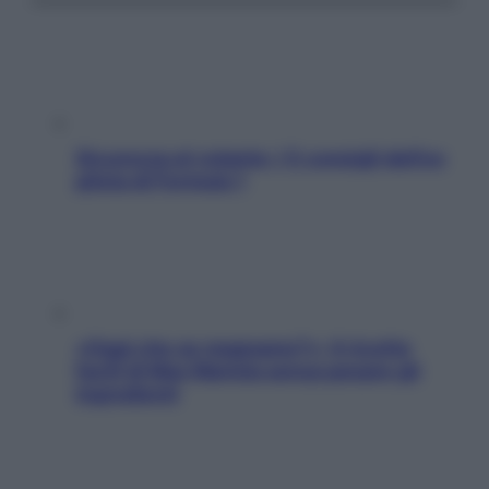
Sicurezza al volante: i 5 consigli dell’ex
pilota di Formula 1
«Oggi che se magnamo?»: 4 ricette
facili di Max Mariola senza pesare gli
ingredienti