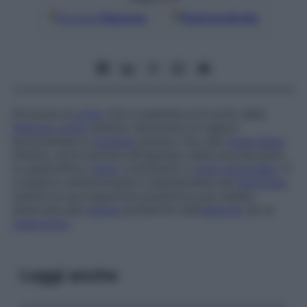
Google
Discover
Fonti preferite
Porzione di
colon
che si estende al di sotto della
flessura
colica
sinistra, attraverso le regioni
ipocondriaca e
lombare
sinistra, fino alla
fossa iliaca
sinistra, dove termina all’ingresso della piccola pelvi;
in quest’ultimo
tratto
costituisce il
colon sigmoideo
. È
ricoperto anteriormente e lateralmente dal
peritoneo
,
mentre la sua superficie posteriore può essere
attaccata alla
parete
posteriore dell’
addome
da un
mesocolon
.
Leggi anche