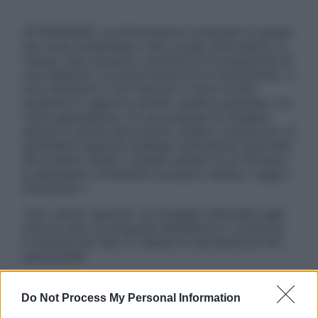
ATTENZIONE: Le informazioni contenute in questo
sito sono presentate a solo scopo informativo, in
nessun caso possono costituire la formulazione di
una diagnosi o la prescrizione di un trattamento, e
non intendono e non devono in alcun modo
sostituire il rapporto diretto medico-paziente o la
visita specialistica. Si raccomanda di chiedere
sempre il parere del proprio medico curante e/o di
specialisti riguardo qualsiasi indicazione riportata.
Se si hanno dubbi o quesiti sull’uso di un farmaco
è necessario contattare il proprio medico. Leggi il
Disclaimer »
Tutti i diritti riservati. Le immagini utilizzate negli
articoli sono di proprietà dell’editore o concesse
in licenza per l’uso. È vietata la riproduzione non
autorizzata.
Do Not Process My Personal Information