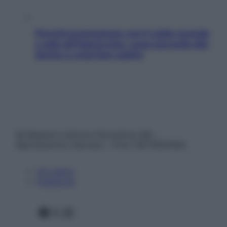
Perché la pressione con il caldo scende
e sale all’improvviso: cosa succede alle
donne e cosa fare subito
© Belpietro Edizioni Periodiche SRL –
Riproduzione riservata – P.Iva 13673600964
Chi siamo
Pubblicità
Facebook
X
Instagram