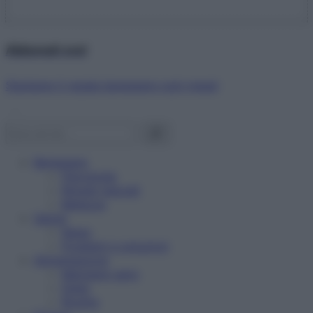
Abbonati ora!
Starbene ti regala benessere ogni mese!
Benessere
Psicologia
Rimedi naturali
Bellezza
Salute
News
Problemi e soluzioni
Alimentazione
Mangiare sano
Diete
Ricette