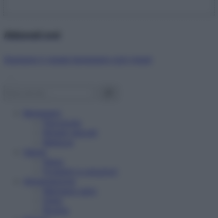
Abbonati ora!
Starbene ti regala benessere ogni mese!
Benessere
Psicologia
Rimedi naturali
Bellezza
Salute
News
Problemi e soluzioni
Alimentazione
Mangiare sano
Diete
Ricette