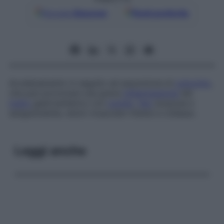
Google
Discover
Fonti preferite
Avvelenamento in seguito ad assunzione di
colocinto
,
che può provocare una grave
infiammazione
del
tratto
gastroenterico con
vomito
,
feci
acquose e
sanguinolente, dolori muscolari intensi e collasso.
Leggi anche