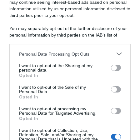
may continue seeing interest-based ads based on personal
information utilized by us or personal information disclosed to
third parties prior to your opt-out.
You may separately opt-out of the further disclosure of your
personal information by third parties on the IAB’s list of
downstream participants.
Personal Data Processing Opt Outs
This information may also be disclosed by us to third parties
on the IAB’s List of Downstream Participants that may further
I want to opt-out of the Sharing of my
disclose it to other third parties.
personal data.
Opted In
Please note that this website/app uses one or more Google
services and may gather and store information including but
I want to opt-out of the Sale of my
Personal Data.
not limited to your visit or usage behaviour. You may click to
Opted In
grant or deny consent to Google and its third-party tags to
use your data for below specified purposes in below Google
I want to opt-out of processing my
consent section.
Personal Data for Targeted Advertising.
Opted In
I want to opt-out of Collection, Use,
Retention, Sale, and/or Sharing of my
Personal Data that Is Unrelated with the