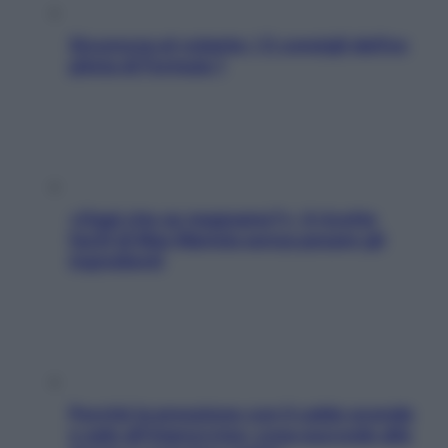
Sicurezza al volante: i 5 consigli dell’ex
pilota di Formula 1
«Oggi che se magnamo?»: 4 ricette
facili di Max Mariola senza pesare gli
ingredienti
Perché la pressione con il caldo scende
e sale all’improvviso: cosa succede alle