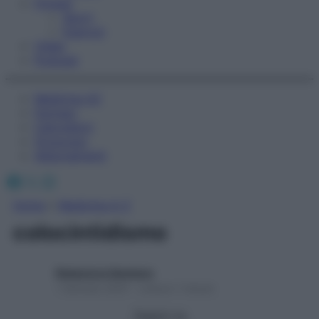
Fitness
Sport
Esercizi
Video
Podcast
Medicina AZ
Farmaci
Calcolatori
Oroscopo
Abbonamenti
Facebook
X
Instagram
Home
»
Medicina A-Z
colocintidismo
Redazione Starbene
1 Gennaio 2025 – Lettura 1 minuto
Seguici su