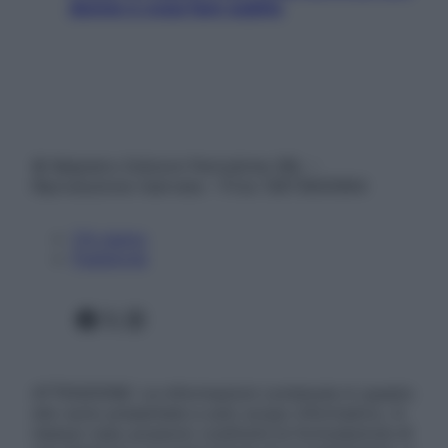
donne e cosa fare subito
© Belpietro Edizioni Periodiche SRL –
Riproduzione riservata – P.Iva 13673600964
Chi siamo
Pubblicità
Facebook
X
Instagram
ATTENZIONE: Le informazioni contenute in questo
sito sono presentate a solo scopo informativo, in
nessun caso possono costituire la formulazione di