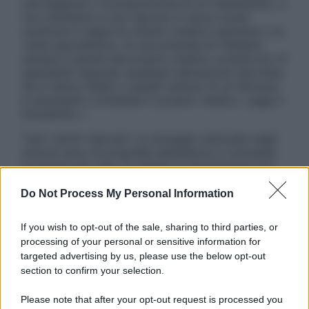
una diagnosi o la prescrizione di un trattamento, e
non intendono e non devono in alcun modo
sostituire il rapporto diretto medico-paziente o la
visita specialistica. Si raccomanda di chiedere
sempre il parere del proprio medico curante e/o di
specialisti riguardo qualsiasi indicazione riportata.
Se si hanno dubbi o quesiti sull’uso di un farmaco
è necessario contattare il proprio medico. Leggi il
Disclaimer »
Tutti i diritti riservati. Le immagini utilizzate negli
articoli sono di proprietà dell’editore o concesse
in licenza per l’uso. È vietata la riproduzione non
autorizzata.
Do Not Process My Personal Information
If you wish to opt-out of the sale, sharing to third parties, or
Informativa
processing of your personal or sensitive information for
Privacy Policy
targeted advertising by us, please use the below opt-out
Cookie Policy
section to confirm your selection.
Note Legali
Preferenze Privacy
Please note that after your opt-out request is processed you