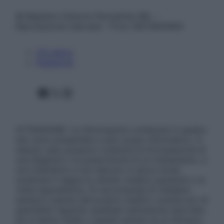
© Belpietro Edizioni Periodiche SRL –
Riproduzione riservata – P.Iva 13673600964
Chi siamo
Pubblicità
Facebook
X
Instagram
ATTENZIONE: Le informazioni contenute in questo
sito sono presentate a solo scopo informativo, in
nessun caso possono costituire la formulazione di
una diagnosi o la prescrizione di un trattamento, e
non intendono e non devono in alcun modo
sostituire il rapporto diretto medico-paziente o la
visita specialistica. Si raccomanda di chiedere
sempre il parere del proprio medico curante e/o di
specialisti riguardo qualsiasi indicazione riportata.
Se si hanno dubbi o quesiti sull’uso di un farmaco