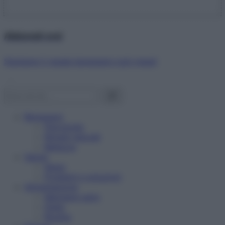
Abbonati ora!
Starbene ti regala benessere ogni mese!
Benessere
Psicologia
Rimedi naturali
Bellezza
Salute
News
Problemi e soluzioni
Alimentazione
Mangiare sano
Diete
Ricette