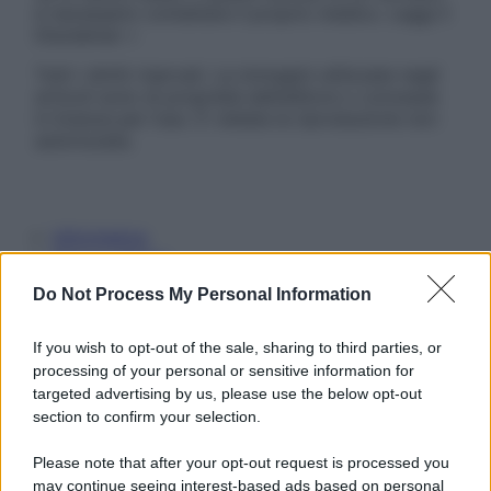
è necessario contattare il proprio medico. Leggi il
Disclaimer »
Tutti i diritti riservati. Le immagini utilizzate negli
articoli sono di proprietà dell’editore o concesse
in licenza per l’uso. È vietata la riproduzione non
autorizzata.
Informativa
Privacy Policy
Cookie Policy
Do Not Process My Personal Information
Note Legali
Preferenze Privacy
If you wish to opt-out of the sale, sharing to third parties, or
processing of your personal or sensitive information for
targeted advertising by us, please use the below opt-out
section to confirm your selection.
Please note that after your opt-out request is processed you
may continue seeing interest-based ads based on personal