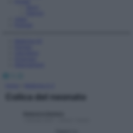
Fitness
Sport
Esercizi
Video
Podcast
Medicina AZ
Farmaci
Calcolatori
Oroscopo
Abbonamenti
Facebook
X
Instagram
Home
»
Medicina A-Z
Colica del neonato
Redazione Starbene
1 Gennaio 2025 – Lettura 1 minuto
Seguici su