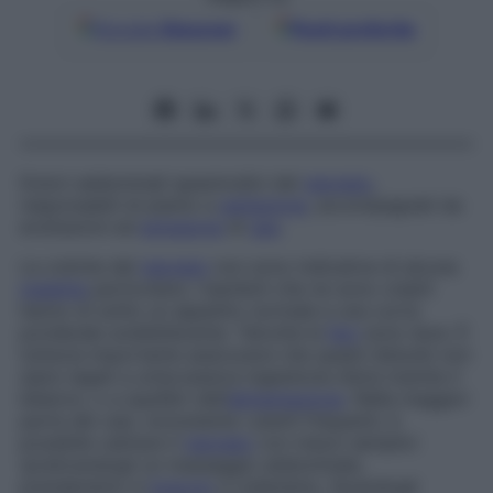
Google
Discover
Fonti preferite
Dolori addominali spasmodici del
neonato
,
responsabili di pianto e
agitazione
, accompagnati da
eruttazioni ed
emissione
di
gas
.
Le coliche del
neonato
non sono indicative di alcuna
malattia
particolare; i bambini che ne sono colpiti
hanno di solito un appetito normale e una curva
ponderale soddisfacente. Talvolta le
feci
sono dure. È
tuttavia importante assicurarsi che questi disturbi non
siano legati a un’eccessiva ingestione d’aria tramite il
biberon, o a squilibri dell’
alimentazione
. Nella maggior
parte dei casi, nonostante i pianti frequenti, è
possibile calmare il
neonato
con mezzi semplici
(praticandogli un massaggio addominale,
prendendolo in
braccio
e cullandolo, facendogli