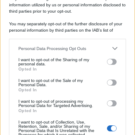
information utilized by us or personal information disclosed to
third parties prior to your opt-out.
You may separately opt-out of the further disclosure of your
personal information by third parties on the IAB’s list of
downstream participants.
Personal Data Processing Opt Outs
This information may also be disclosed by us to third parties
on the IAB’s List of Downstream Participants that may further
I want to opt-out of the Sharing of my
disclose it to other third parties.
personal data.
Opted In
Please note that this website/app uses one or more Google
services and may gather and store information including but
I want to opt-out of the Sale of my
Personal Data.
not limited to your visit or usage behaviour. You may click to
Opted In
grant or deny consent to Google and its third-party tags to
use your data for below specified purposes in below Google
I want to opt-out of processing my
consent section.
Personal Data for Targeted Advertising.
Opted In
I want to opt-out of Collection, Use,
Retention, Sale, and/or Sharing of my
Personal Data that Is Unrelated with the
Purposes for which it was collected.