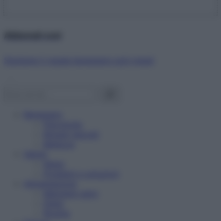
Abbonati ora!
Starbene ti regala benessere ogni mese!
Benessere
Psicologia
Rimedi naturali
Bellezza
Salute
News
Problemi e soluzioni
Alimentazione
Mangiare sano
Diete
Ricette