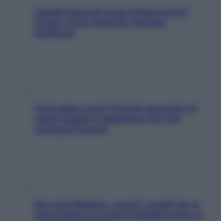
Capelli spezzati lungo l’attaccatura?
Scopri come risolvere l’annoso
problema
Fame dopo cena? Perché succede e 6
snack leggeri e appetitosi che non
rovinano il sonno
Non solo Maldive: scopri i coralli che si
nascondono nel nostro Mediterraneo (e