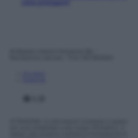
come proteggerli)
© Belpietro Edizioni Periodiche SRL –
Riproduzione riservata – P.Iva 13673600964
Chi siamo
Pubblicità
Facebook
X
Instagram
ATTENZIONE: Le informazioni contenute in questo
sito sono presentate a solo scopo informativo, in
nessun caso possono costituire la formulazione di