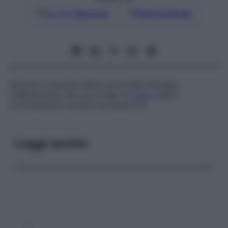
Google
Discover
Fonti preferite
Genere di mosche della carne della famiglia
Calliphoridae
che provocano la
miasi
(dette
comunemente
mosche screwworm
).
Leggi anche