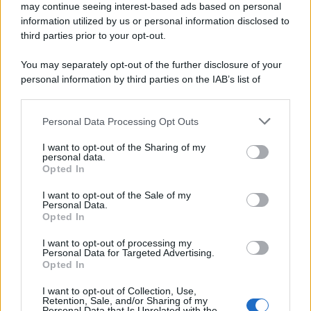
may continue seeing interest-based ads based on personal
information utilized by us or personal information disclosed to
third parties prior to your opt-out.
You may separately opt-out of the further disclosure of your
personal information by third parties on the IAB’s list of
downstream participants.
Personal Data Processing Opt Outs
This information may also be disclosed by us to third parties
on the IAB’s List of Downstream Participants that may further
I want to opt-out of the Sharing of my
disclose it to other third parties.
personal data.
Opted In
Please note that this website/app uses one or more Google
services and may gather and store information including but
I want to opt-out of the Sale of my
Personal Data.
not limited to your visit or usage behaviour. You may click to
Opted In
grant or deny consent to Google and its third-party tags to
use your data for below specified purposes in below Google
I want to opt-out of processing my
consent section.
Personal Data for Targeted Advertising.
Opted In
I want to opt-out of Collection, Use,
Retention, Sale, and/or Sharing of my
Personal Data that Is Unrelated with the