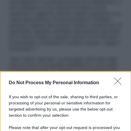
una diagnosi o la prescrizione di un trattamento, e
non intendono e non devono in alcun modo
sostituire il rapporto diretto medico-paziente o la
visita specialistica. Si raccomanda di chiedere
sempre il parere del proprio medico curante e/o di
specialisti riguardo qualsiasi indicazione riportata.
Se si hanno dubbi o quesiti sull’uso di un farmaco
è necessario contattare il proprio medico. Leggi il
Disclaimer »
Tutti i diritti riservati. Le immagini utilizzate negli
articoli sono di proprietà dell’editore o concesse
in licenza per l’uso. È vietata la riproduzione non
autorizzata.
Do Not Process My Personal Information
If you wish to opt-out of the sale, sharing to third parties, or
Informativa
processing of your personal or sensitive information for
Privacy Policy
targeted advertising by us, please use the below opt-out
Cookie Policy
section to confirm your selection.
Note Legali
Preferenze Privacy
Please note that after your opt-out request is processed you