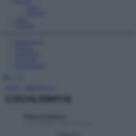
Fitness
Sport
Esercizi
Video
Podcast
Medicina AZ
Farmaci
Calcolatori
Oroscopo
Abbonamenti
Facebook
X
Instagram
Home
»
Medicina A-Z
COCHLIOMYIA
Redazione Starbene
1 Gennaio 2025 – Lettura 1 minuto
Seguici su