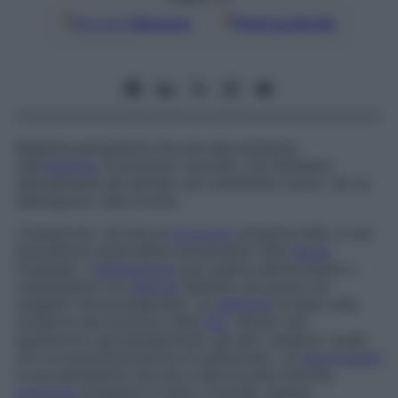
Google
Discover
Fonti preferite
Malattia parassitaria dovuta alla presenza
nell’
intestino
di protozoi coccidii, che infestano
abitualmente gli animali, più raramente l’uomo. Se ne
distinguono varie forme.
L’isosporosi, dovuta al
protozoo
Isospora belli
, è una
parassitosi osservabile unicamente nella
fascia
tropicale. L’
infestazione
può essere asintomatica o
manifestarsi con
diarrea
febbrile, più grave nei
soggetti immunodepressi. La
diagnosi
si basa sulla
scoperta dei protozoi nelle
feci
. Alcuni casi
guariscono spontaneamente, gli altri vengono curati
con la somministrazione di sulfamidici. La
sarcocistosi
è una parassitosi dovuta a
Sarcocystis hominis
,
protozoo
presente in tutto il mondo, spesso