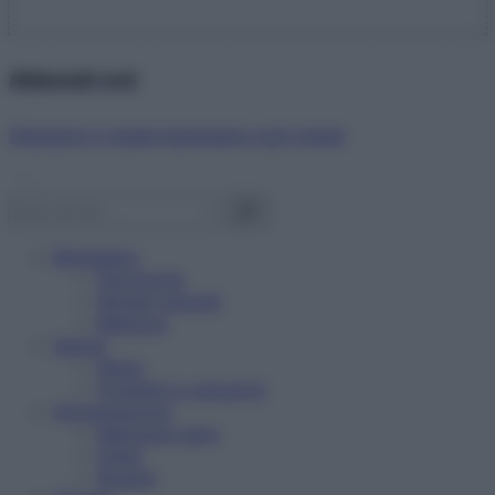
Abbonati ora!
Starbene ti regala benessere ogni mese!
Benessere
Psicologia
Rimedi naturali
Bellezza
Salute
News
Problemi e soluzioni
Alimentazione
Mangiare sano
Diete
Ricette