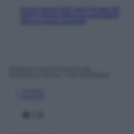
Doccia, lavarsi tutti i giorni fa male alla
pelle? I miti da sfatare per proteggerla
davvero senza stressarla
© Belpietro Edizioni Periodiche SRL –
Riproduzione riservata – P.Iva 13673600964
Chi siamo
Pubblicità
Facebook
X
Instagram