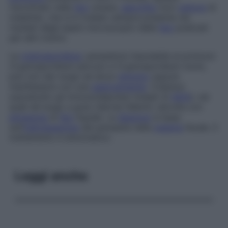
riscontrato nelle
feci
umane,
saprofita
(non
vettore
di
malattie), che si è rivelato sempre presente nei
risultati degli esami microscopici delle
feci
praticati
per altri motivi.
La
criptosporidiosi
, parassitosi imputabile ai protozoi
Cryptosporidium parvum
e
Cryptosporidium muris
,
può non dar luogo ad alcun
sintomo
oppure
manifestarsi con una
gastroenterite
. Colpisce
soprattutto gli immunodepressi (malati di
AIDS
), nei
quali dà luogo a gravi diarree febbrili, talvolta con
emissione
di
feci
liquide. La
diagnosi
si basa
sull’
individuazione
del parassita nella
materia
fecale. Il
trattamento è sintomatico.
Leggi anche