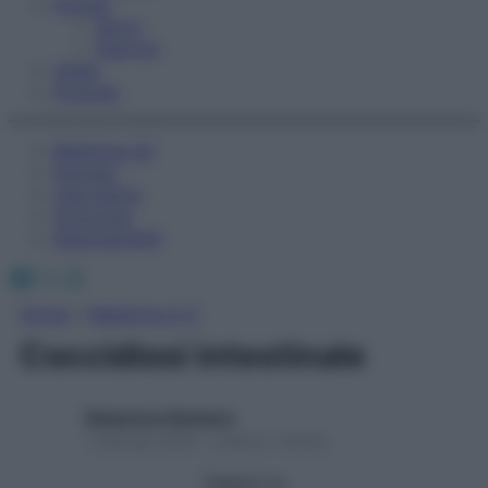
Fitness
Sport
Esercizi
Video
Podcast
Medicina AZ
Farmaci
Calcolatori
Oroscopo
Abbonamenti
Facebook
X
Instagram
Home
»
Medicina A-Z
Coccidiosi intestinale
Redazione Starbene
1 Gennaio 2025 – Lettura 1 minuto
Seguici su