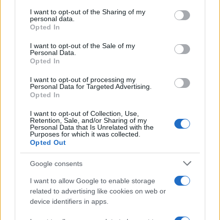
on the IAB’s List of Downstream Participants that may further
I want to opt-out of the Sharing of my
disclose it to other third parties.
personal data.
Opted In
Please note that this website/app uses one or more Google
services and may gather and store information including but
I want to opt-out of the Sale of my
Personal Data.
not limited to your visit or usage behaviour. You may click to
Opted In
grant or deny consent to Google and its third-party tags to
use your data for below specified purposes in below Google
I want to opt-out of processing my
consent section.
Personal Data for Targeted Advertising.
Opted In
I want to opt-out of Collection, Use,
Retention, Sale, and/or Sharing of my
Personal Data that Is Unrelated with the
Purposes for which it was collected.
Opted Out
Google consents
I want to allow Google to enable storage
related to advertising like cookies on web or
device identifiers in apps.