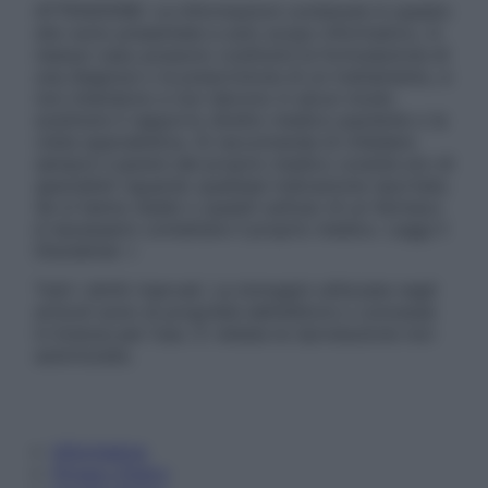
ATTENZIONE: Le informazioni contenute in questo
sito sono presentate a solo scopo informativo, in
nessun caso possono costituire la formulazione di
una diagnosi o la prescrizione di un trattamento, e
non intendono e non devono in alcun modo
sostituire il rapporto diretto medico-paziente o la
visita specialistica. Si raccomanda di chiedere
sempre il parere del proprio medico curante e/o di
specialisti riguardo qualsiasi indicazione riportata.
Se si hanno dubbi o quesiti sull’uso di un farmaco
è necessario contattare il proprio medico. Leggi il
Disclaimer »
Tutti i diritti riservati. Le immagini utilizzate negli
articoli sono di proprietà dell’editore o concesse
in licenza per l’uso. È vietata la riproduzione non
autorizzata.
Informativa
Privacy Policy