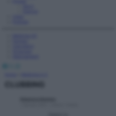
Fitness
Sport
Esercizi
Video
Podcast
Medicina AZ
Farmaci
Calcolatori
Oroscopo
Abbonamenti
Facebook
X
Instagram
Home
»
Medicina A-Z
CLUBBING
Redazione Starbene
1 Gennaio 2025 – Lettura 1 minuto
Seguici su