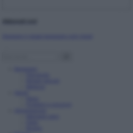
Abbonati ora!
Starbene ti regala benessere ogni mese!
Benessere
Psicologia
Rimedi naturali
Bellezza
Salute
News
Problemi e soluzioni
Alimentazione
Mangiare sano
Diete
Ricette