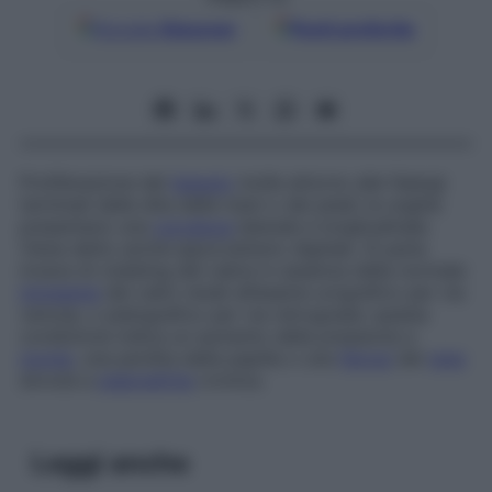
Google
Discover
Fonti preferite
Proliferazione del
tessuto
molle attorno alle falangi
terminali delle dita delle mani o dei piedi; le unghie
presentano una
curvatura
laterale e longitudinale.
Viene detto anche
ippocratismo digitale
. Si parla
invece di
clubbing del calice
in assenza della normale
immagine
dei calici renali all’esame urografico per via
venosa, o pielografico per via retrograda: questa
condizione indica un aumento della pressione a
monte
, una perdita della papilla o una
fibrosi
del
rene
dovuta a
pielonefrite
cronica.
Leggi anche