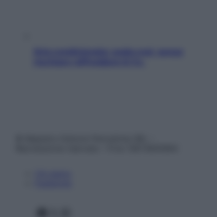
Aria condizionata: usala così, senza
rischiare raffreddore & Co.
© Belpietro Edizioni Periodiche SRL –
Riproduzione riservata – P.Iva 13673600964
Chi siamo
Pubblicità
Facebook
X
Instagram