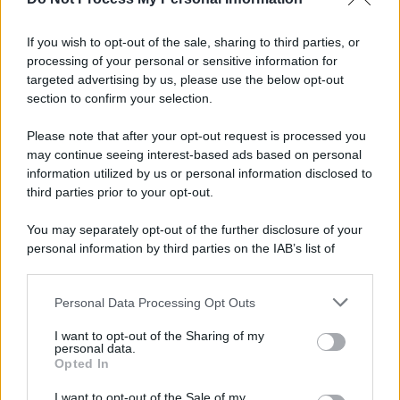
Informativa
Privacy Policy
If you wish to opt-out of the sale, sharing to third parties, or
Cookie Policy
processing of your personal or sensitive information for
Note Legali
targeted advertising by us, please use the below opt-out
Preferenze Privacy
section to confirm your selection.
Please note that after your opt-out request is processed you
may continue seeing interest-based ads based on personal
information utilized by us or personal information disclosed to
third parties prior to your opt-out.
You may separately opt-out of the further disclosure of your
personal information by third parties on the IAB’s list of
downstream participants.
Personal Data Processing Opt Outs
This information may also be disclosed by us to third parties
on the IAB’s List of Downstream Participants that may further
I want to opt-out of the Sharing of my
disclose it to other third parties.
personal data.
Opted In
Please note that this website/app uses one or more Google
services and may gather and store information including but
I want to opt-out of the Sale of my