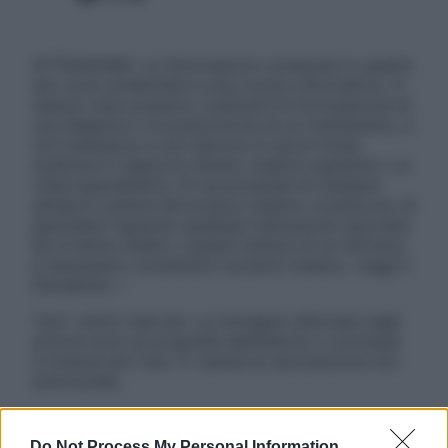
ATTENZIONE: Le informazioni contenute in questo
sito sono presentate a solo scopo informativo, in
nessun caso possono costituire la formulazione di
una diagnosi o la prescrizione di un trattamento, e
non intendono e non devono in alcun modo
sostituire il rapporto diretto medico-paziente o la
visita specialistica. Si raccomanda di chiedere
sempre il parere del proprio medico curante e/o di
specialisti riguardo qualsiasi indicazione riportata.
Se si hanno dubbi o quesiti sull’uso di un farmaco
è necessario contattare il proprio medico. Leggi il
Disclaimer »
Tutti i diritti riservati. Le immagini utilizzate negli
articoli sono di proprietà dell’editore o concesse
in licenza per l’uso. È vietata la riproduzione non
autorizzata.
Do Not Process My Personal Information