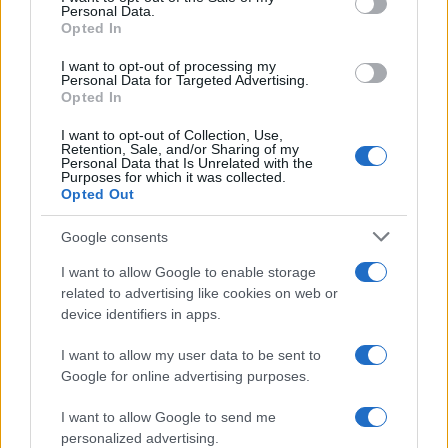
Personal Data.
not limited to your visit or usage behaviour. You may click to
Opted In
grant or deny consent to Google and its third-party tags to
use your data for below specified purposes in below Google
I want to opt-out of processing my
consent section.
Personal Data for Targeted Advertising.
Opted In
I want to opt-out of Collection, Use,
Retention, Sale, and/or Sharing of my
Personal Data that Is Unrelated with the
Purposes for which it was collected.
Opted Out
Google consents
I want to allow Google to enable storage
related to advertising like cookies on web or
device identifiers in apps.
I want to allow my user data to be sent to
Google for online advertising purposes.
I want to allow Google to send me
personalized advertising.