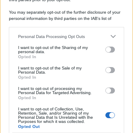
You may separately opt-out of the further disclosure of your
personal information by third parties on the IAB’s list of
downstream participants.
Personal Data Processing Opt Outs
This information may also be disclosed by us to third parties
on the IAB’s List of Downstream Participants that may further
I want to opt-out of the Sharing of my
disclose it to other third parties.
personal data.
Opted In
Please note that this website/app uses one or more Google
services and may gather and store information including but
I want to opt-out of the Sale of my
Personal Data.
not limited to your visit or usage behaviour. You may click to
Opted In
grant or deny consent to Google and its third-party tags to
use your data for below specified purposes in below Google
I want to opt-out of processing my
consent section.
Personal Data for Targeted Advertising.
Opted In
I want to opt-out of Collection, Use,
Retention, Sale, and/or Sharing of my
Personal Data that Is Unrelated with the
Purposes for which it was collected.
Opted Out