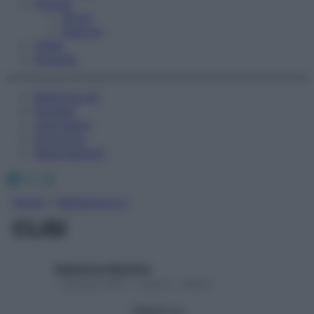
Fitness
Sport
Esercizi
Video
Podcast
Medicina AZ
Farmaci
Calcolatori
Oroscopo
Abbonamenti
Facebook
X
Instagram
Home
»
Medicina A-Z
CLISI
Redazione Starbene
1 Gennaio 2025 – Lettura 1 minuto
Seguici su