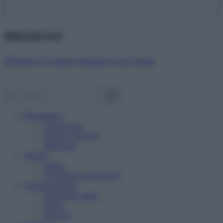
Abbonati ora!
Starbene ti regala benessere ogni mese!
Benessere
Psicologia
Rimedi naturali
Bellezza
Salute
News
Problemi e soluzioni
Alimentazione
Mangiare sano
Diete
Ricette