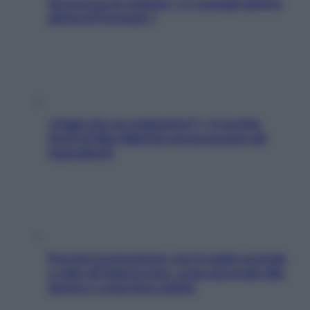
Sicurezza al volante: i 5 consigli dell’ex
pilota di Formula 1
«Oggi che se magnamo?»: 4 ricette
facili di Max Mariola senza pesare gli
ingredienti
Perché la pressione con il caldo scende
e sale all’improvviso: cosa succede alle
donne e cosa fare subito