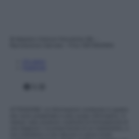
© Belpietro Edizioni Periodiche SRL –
Riproduzione riservata – P.Iva 13673600964
Chi siamo
Pubblicità
Facebook
X
Instagram
ATTENZIONE: Le informazioni contenute in questo
sito sono presentate a solo scopo informativo, in
nessun caso possono costituire la formulazione di
una diagnosi o la prescrizione di un trattamento, e
non intendono e non devono in alcun modo