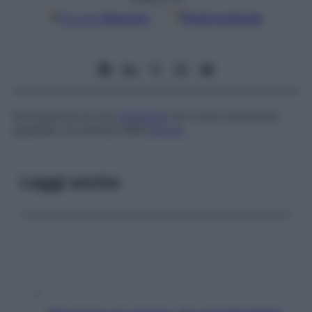
Google
Discover
Fonti preferite
Introduzione di una
soluzione
nel corpo attraverso
qualsiasi via diversa dalla
bocca
.
Leggi anche