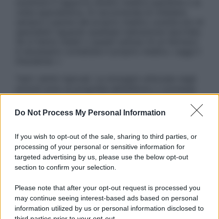
sostituire il rapporto diretto medico-paziente o la
visita specialistica. Si raccomanda di chiedere
sempre il parere del proprio medico curante e/o di
specialisti riguardo qualsiasi indicazione riportata.
Se si hanno dubbi o quesiti sull’uso di un farmaco
è necessario contattare il proprio medico. Leggi il
Disclaimer »
Tutti i diritti riservati. Le immagini utilizzate negli
articoli sono di proprietà dell’editore o concesse
in licenza per l’uso. È vietata la riproduzione non
autorizzata.
Do Not Process My Personal Information
If you wish to opt-out of the sale, sharing to third parties, or
processing of your personal or sensitive information for
Informativa
targeted advertising by us, please use the below opt-out
Privacy Policy
section to confirm your selection.
Cookie Policy
Note Legali
Please note that after your opt-out request is processed you
Preferenze Privacy
may continue seeing interest-based ads based on personal
information utilized by us or personal information disclosed to
third parties prior to your opt-out.