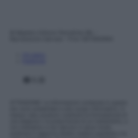
© Belpietro Edizioni Periodiche SRL –
Riproduzione riservata – P.Iva 13673600964
Chi siamo
Pubblicità
Facebook
X
Instagram
ATTENZIONE: Le informazioni contenute in questo
sito sono presentate a solo scopo informativo, in
nessun caso possono costituire la formulazione di
una diagnosi o la prescrizione di un trattamento, e
non intendono e non devono in alcun modo
sostituire il rapporto diretto medico-paziente o la