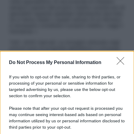
visita specialistica. Si raccomanda di chiedere
sempre il parere del proprio medico curante e/o di
specialisti riguardo qualsiasi indicazione riportata.
Se si hanno dubbi o quesiti sull’uso di un farmaco
è necessario contattare il proprio medico. Leggi il
Disclaimer »
Tutti i diritti riservati. Le immagini utilizzate negli
articoli sono di proprietà dell’editore o concesse
in licenza per l’uso. È vietata la riproduzione non
autorizzata.
Do Not Process My Personal Information
If you wish to opt-out of the sale, sharing to third parties, or
processing of your personal or sensitive information for
Informativa
targeted advertising by us, please use the below opt-out
Privacy Policy
section to confirm your selection.
Cookie Policy
Note Legali
Please note that after your opt-out request is processed you
Preferenze Privacy
may continue seeing interest-based ads based on personal
information utilized by us or personal information disclosed to
third parties prior to your opt-out.