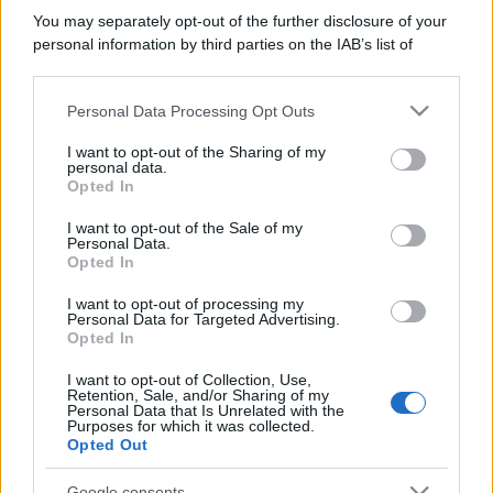
You may separately opt-out of the further disclosure of your
personal information by third parties on the IAB’s list of
downstream participants.
Personal Data Processing Opt Outs
This information may also be disclosed by us to third parties
on the IAB’s List of Downstream Participants that may further
I want to opt-out of the Sharing of my
disclose it to other third parties.
personal data.
Opted In
Please note that this website/app uses one or more Google
services and may gather and store information including but
I want to opt-out of the Sale of my
Personal Data.
not limited to your visit or usage behaviour. You may click to
Opted In
grant or deny consent to Google and its third-party tags to
use your data for below specified purposes in below Google
I want to opt-out of processing my
consent section.
Personal Data for Targeted Advertising.
Opted In
I want to opt-out of Collection, Use,
Retention, Sale, and/or Sharing of my
Personal Data that Is Unrelated with the
Purposes for which it was collected.
Opted Out
Google consents