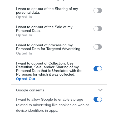
on the IAB’s List of Downstream Participants that may further
I want to opt-out of the Sharing of my
disclose it to other third parties.
personal data.
Opted In
Please note that this website/app uses one or more Google
services and may gather and store information including but
I want to opt-out of the Sale of my
Personal Data.
not limited to your visit or usage behaviour. You may click to
Opted In
grant or deny consent to Google and its third-party tags to
use your data for below specified purposes in below Google
I want to opt-out of processing my
consent section.
Personal Data for Targeted Advertising.
Opted In
I want to opt-out of Collection, Use,
Retention, Sale, and/or Sharing of my
Personal Data that Is Unrelated with the
Purposes for which it was collected.
Opted Out
Google consents
I want to allow Google to enable storage
related to advertising like cookies on web or
device identifiers in apps.