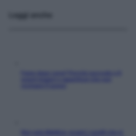
Leggi anche
Fame dopo cena? Perché succede e 6
snack leggeri e appetitosi che non
rovinano il sonno
Non solo Maldive: scopri i coralli che si