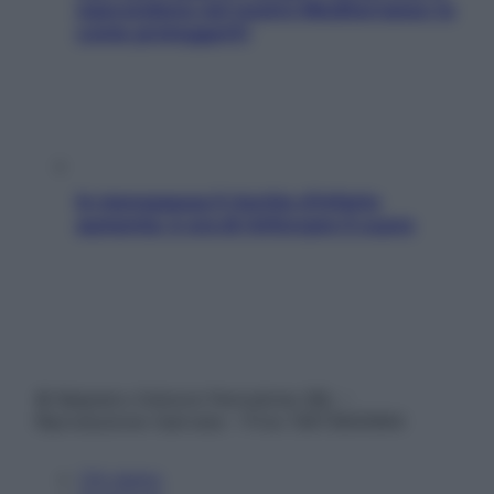
nascondono nel nostro Mediterraneo (e
come proteggerli)
In menopausa il rischio d’infarto
aumenta: è ora di rinforzare il cuore
© Belpietro Edizioni Periodiche SRL –
Riproduzione riservata – P.Iva 13673600964
Chi siamo