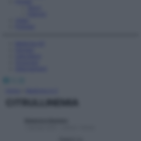
Fitness
Sport
Esercizi
Video
Podcast
Medicina AZ
Farmaci
Calcolatori
Oroscopo
Abbonamenti
Facebook
X
Instagram
Home
»
Medicina A-Z
CITRULLINEMIA
Redazione Starbene
1 Gennaio 2025 – Lettura 1 minuto
Seguici su