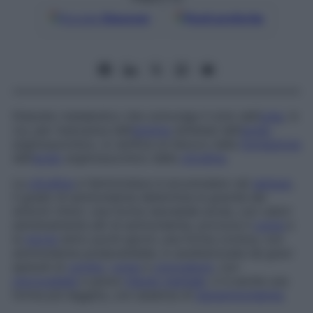
Google
Discover
Fonti preferite
Disturbo metabolico che coinvolge il ciclo dell’
urea
, in
cui, per mancanza dell’
enzima
sintetasi dell’
acido
arginosuccinico, si verifica un blocco nella
formazione
dell’
acido
arginosuccinico dalla
citrullina
.
La
citrullina
e l’ammoniaca si accumulano nel
sangue
,
il grado di ammoniemia determina la gravità dei
sintomi clinici: una forma neonatale acuta, con valori
estremamente alti di ammoniemia, provoca il
coma
e
la
morte
entro pochi giorni; una forma cronica, con
ammoniemia postprandiale, è caratterizzata da gravi
episodi di
vomito
,
coma
e
convulsioni
, con
microcefalia
e grave
ritardo mentale
; vi è anche una
forma più leggera, con assenza di
iperammoniemia
.