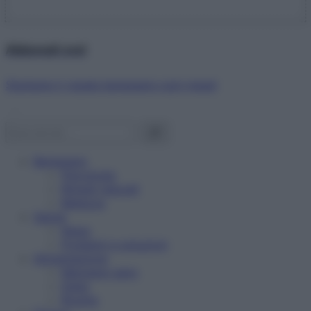
Abbonati ora!
Starbene ti regala benessere ogni mese!
Benessere
Psicologia
Rimedi naturali
Bellezza
Salute
News
Problemi e soluzioni
Alimentazione
Mangiare sano
Diete
Ricette