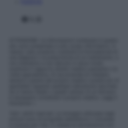
Pubblicità
Facebook
X
Instagram
ATTENZIONE: Le informazioni contenute in questo
sito sono presentate a solo scopo informativo, in
nessun caso possono costituire la formulazione di
una diagnosi o la prescrizione di un trattamento, e
non intendono e non devono in alcun modo
sostituire il rapporto diretto medico-paziente o la
visita specialistica. Si raccomanda di chiedere
sempre il parere del proprio medico curante e/o di
specialisti riguardo qualsiasi indicazione riportata.
Se si hanno dubbi o quesiti sull’uso di un farmaco
è necessario contattare il proprio medico. Leggi il
Disclaimer »
Tutti i diritti riservati. Le immagini utilizzate negli
articoli sono di proprietà dell’editore o concesse
in licenza per l’uso. È vietata la riproduzione non