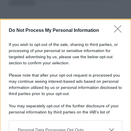
autorizzata.
Informativa
Do Not Process My Personal Information
Privacy Policy
Cookie Policy
If you wish to opt-out of the sale, sharing to third parties, or
Note Legali
processing of your personal or sensitive information for
Preferenze Privacy
targeted advertising by us, please use the below opt-out
section to confirm your selection.
Please note that after your opt-out request is processed you
may continue seeing interest-based ads based on personal
information utilized by us or personal information disclosed to
third parties prior to your opt-out.
You may separately opt-out of the further disclosure of your
personal information by third parties on the IAB’s list of
downstream participants.
Personal Data Processing Opt Outs
This information may also be disclosed by us to third parties