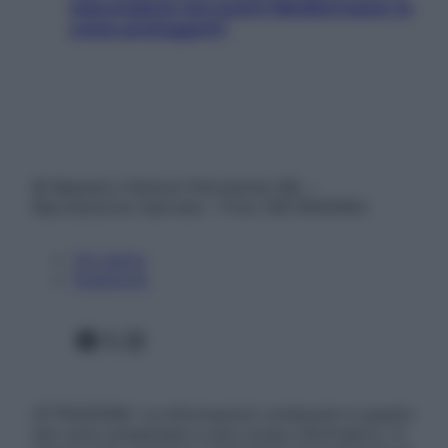
nascondono nel nostro Mediterraneo (e
come proteggerli)
© Belpietro Edizioni Periodiche SRL –
Riproduzione riservata – P.Iva 13673600964
Chi siamo
Pubblicità
Facebook
X
Instagram
ATTENZIONE: Le informazioni contenute in questo
sito sono presentate a solo scopo informativo, in