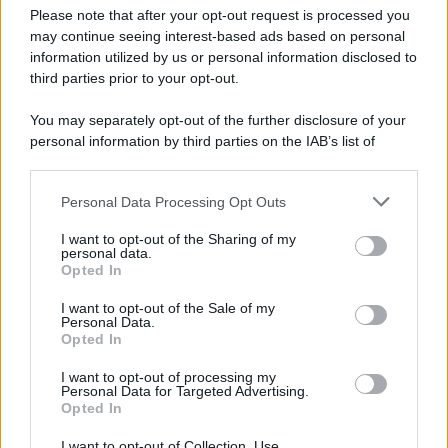
Preferenze Privacy
Please note that after your opt-out request is processed you
may continue seeing interest-based ads based on personal
information utilized by us or personal information disclosed to
third parties prior to your opt-out.
You may separately opt-out of the further disclosure of your
personal information by third parties on the IAB’s list of
downstream participants.
Personal Data Processing Opt Outs
This information may also be disclosed by us to third parties
on the IAB’s List of Downstream Participants that may further
I want to opt-out of the Sharing of my
disclose it to other third parties.
personal data.
Opted In
Please note that this website/app uses one or more Google
services and may gather and store information including but
I want to opt-out of the Sale of my
Personal Data.
not limited to your visit or usage behaviour. You may click to
Opted In
grant or deny consent to Google and its third-party tags to
use your data for below specified purposes in below Google
I want to opt-out of processing my
consent section.
Personal Data for Targeted Advertising.
Opted In
I want to opt-out of Collection, Use,