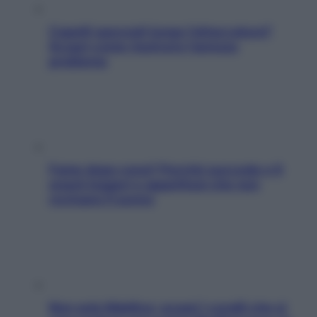
Capelli spezzati lungo l’attaccatura?
Scopri come risolvere l’annoso
problema
Fame dopo cena? Perché succede e 6
snack leggeri e appetitosi che non
rovinano il sonno
Non solo Maldive: scopri i coralli che si