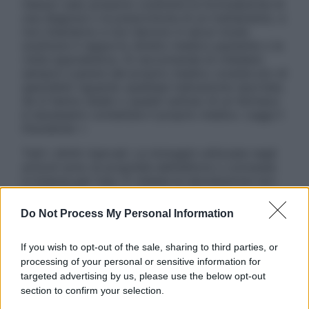
nessun caso possono costituire la formulazione di
una diagnosi o la prescrizione di un trattamento, e
non intendono e non devono in alcun modo
sostituire il rapporto diretto medico-paziente o la
visita specialistica. Si raccomanda di chiedere
sempre il parere del proprio medico curante e/o di
specialisti riguardo qualsiasi indicazione riportata.
Se si hanno dubbi o quesiti sull’uso di un farmaco
è necessario contattare il proprio medico. Leggi il
Disclaimer »
Tutti i diritti riservati. Le immagini utilizzate negli
articoli sono di proprietà dell’editore o concesse
in licenza per l’uso. È vietata la riproduzione non
autorizzata.
Do Not Process My Personal Information
If you wish to opt-out of the sale, sharing to third parties, or
Informativa
processing of your personal or sensitive information for
Privacy Policy
targeted advertising by us, please use the below opt-out
Cookie Policy
section to confirm your selection.
Note Legali