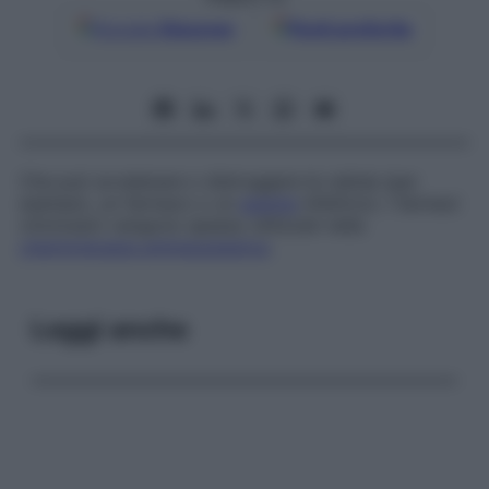
Google
Discover
Fonti preferite
Che può avvelenare o distruggere le cellule (per
esempio, un farmaco o un
agente
infettivo). I farmaci
citotossici vengono spesso utilizzati nella
chemioterapia antineoplastica
.
Leggi anche