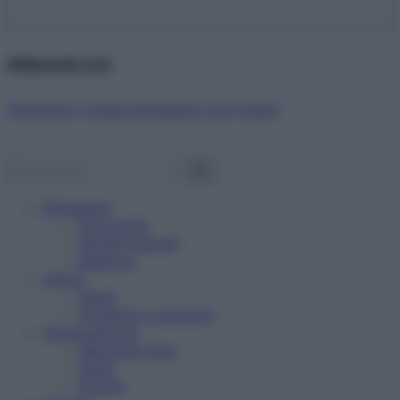
Abbonati ora!
Starbene ti regala benessere ogni mese!
Benessere
Psicologia
Rimedi naturali
Bellezza
Salute
News
Problemi e soluzioni
Alimentazione
Mangiare sano
Diete
Ricette