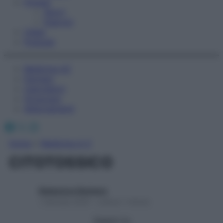
Fitness
Sport
Esercizi
Video
Podcast
Medicina AZ
Farmaci
Calcolatori
Oroscopo
Abbonamenti
Facebook
X
Instagram
Home
»
Medicina A-Z
CITOTOSSICO
Redazione Starbene
1 Gennaio 2025 – Lettura 1 minuto
Seguici su