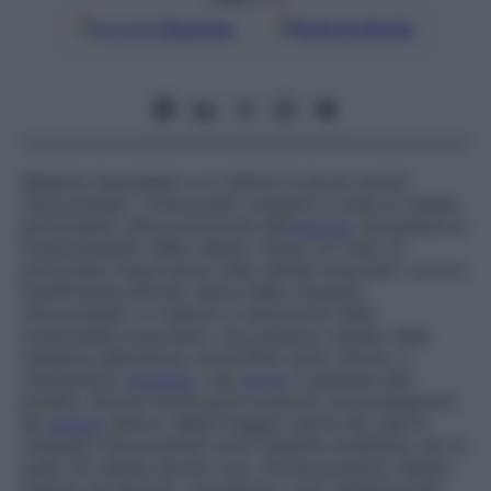
Google
Discover
Fonti preferite
Malattia imputabile a un deficit di alcuni enzimi
mitocondriali. I mitocondri, presenti in tutte le cellule,
partecipano alla produzione dell’
energia
necessaria al
funzionamento delle cellule. Hanno un ruolo di
particolare importanza nelle cellule muscolari. La loro
insufficiente attività, tipica delle citopatie
mitocondriali, si traduce in alterazioni della
funzionalità muscolare, che possono andare dalla
semplice debolezza, avvertibile sotto sforzo, a
un’autentica
miopatia
, che
porta
il paziente alla
paralisi. Alcune forme gravi possono accompagnarsi
ad
acidosi
lattica. Nella maggior parte dei casi le
citopatie mitocondriali sono malattie ereditarie, per le
quali non esiste alcuna cura. Alcune possono essere
indotte dai farmaci, soprattutto certi antiretrovirali