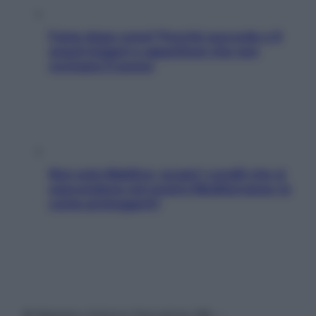
Fame dopo cena? Perché succede e 6
snack leggeri e appetitosi che non
rovinano il sonno
Non solo Maldive: scopri i coralli che si
nascondono nel nostro Mediterraneo (e
come proteggerli)
© Belpietro Edizioni Periodiche SRL –