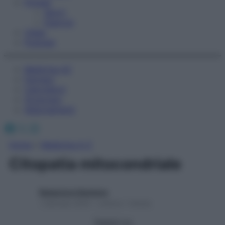
Fitness
Sport
Esercizi
Video
Podcast
Medicina AZ
Farmaci
Calcolatori
Oroscopo
Abbonamenti
Facebook
X
Instagram
Home
»
Medicina A-Z
Citopatia mitocondriale
Redazione Starbene
1 Gennaio 2025 – Lettura 1 minuto
Seguici su