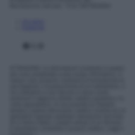
Riproduzione riservata – P.Iva 13673600964
Chi siamo
Pubblicità
Facebook
X
Instagram
ATTENZIONE: Le informazioni contenute in questo
sito sono presentate a solo scopo informativo, in
nessun caso possono costituire la formulazione di
una diagnosi o la prescrizione di un trattamento, e
non intendono e non devono in alcun modo
sostituire il rapporto diretto medico-paziente o la
visita specialistica. Si raccomanda di chiedere
sempre il parere del proprio medico curante e/o di
specialisti riguardo qualsiasi indicazione riportata.
Se si hanno dubbi o quesiti sull’uso di un farmaco
è necessario contattare il proprio medico. Leggi il
Disclaimer »