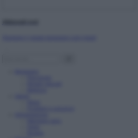
Abbonati ora!
Starbene ti regala benessere ogni mese!
Benessere
Psicologia
Rimedi naturali
Bellezza
Salute
News
Problemi e soluzioni
Alimentazione
Mangiare sano
Diete
Ricette