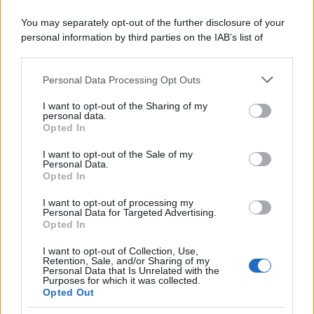
You may separately opt-out of the further disclosure of your
personal information by third parties on the IAB’s list of
downstream participants.
Personal Data Processing Opt Outs
This information may also be disclosed by us to third parties
on the IAB’s List of Downstream Participants that may further
I want to opt-out of the Sharing of my
disclose it to other third parties.
personal data.
Opted In
Please note that this website/app uses one or more Google
services and may gather and store information including but
I want to opt-out of the Sale of my
Personal Data.
not limited to your visit or usage behaviour. You may click to
Opted In
grant or deny consent to Google and its third-party tags to
use your data for below specified purposes in below Google
I want to opt-out of processing my
consent section.
Personal Data for Targeted Advertising.
Opted In
I want to opt-out of Collection, Use,
Retention, Sale, and/or Sharing of my
Personal Data that Is Unrelated with the
Purposes for which it was collected.
Opted Out