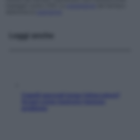
impiegati contro l’HIV. La
sospensione
del farmaco
determina la
guarigione
.
Leggi anche
Capelli spezzati lungo l’attaccatura?
Scopri come risolvere l’annoso
problema