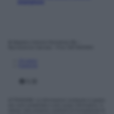
smartphone
© Belpietro Edizioni Periodiche SRL –
Riproduzione riservata – P.Iva 13673600964
Chi siamo
Pubblicità
Facebook
X
Instagram
ATTENZIONE: Le informazioni contenute in questo
sito sono presentate a solo scopo informativo, in
nessun caso possono costituire la formulazione di