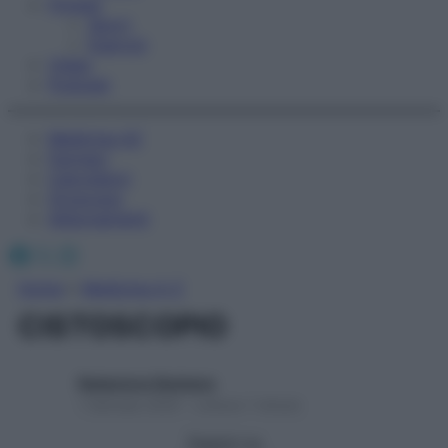
Fitness
Sport
Esercizi
Video
Podcast
Medicina AZ
Farmaci
Calcolatori
Oroscopo
Abbonamenti
Facebook
X
Instagram
Home
»
Medicina A-Z
CISTOSCOPIO
Redazione Starbene
1 Gennaio 2025 – Lettura 1 minuto
Seguici su