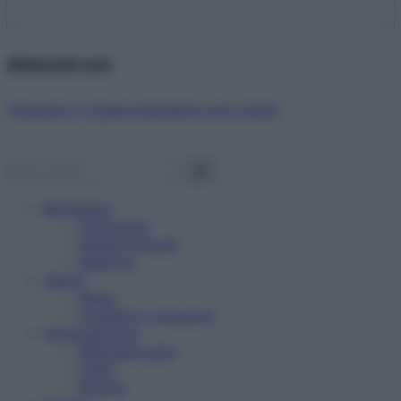
Abbonati ora!
Starbene ti regala benessere ogni mese!
Benessere
Psicologia
Rimedi naturali
Bellezza
Salute
News
Problemi e soluzioni
Alimentazione
Mangiare sano
Diete
Ricette