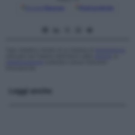
Google
Discover
Fonti preferite
Tubo metallico dotato di un sistema di
illuminazione
,
utilizzato per l’esame dell’interno della
vescica
, la
cateterizzazione
ureterale e alcuni interventi
intravescicali.
Leggi anche