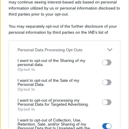
may continue seeing interest-based ads based on personal
information utilized by us or personal information disclosed to
third parties prior to your opt-out.
You may separately opt-out of the further disclosure of your
personal information by third parties on the IAB’s list of
downstream participants.
Personal Data Processing Opt Outs
This information may also be disclosed by us to third parties
on the IAB’s List of Downstream Participants that may further
I want to opt-out of the Sharing of my
disclose it to other third parties.
personal data.
Opted In
Please note that this website/app uses one or more Google
services and may gather and store information including but
I want to opt-out of the Sale of my
Personal Data.
not limited to your visit or usage behaviour. You may click to
Opted In
grant or deny consent to Google and its third-party tags to
use your data for below specified purposes in below Google
I want to opt-out of processing my
consent section.
Personal Data for Targeted Advertising.
Opted In
I want to opt-out of Collection, Use,
Retention, Sale, and/or Sharing of my
Personal Data that Is Unrelated with the