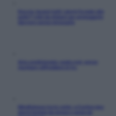
Doccia, lavarsi tutti i giorni fa male alla
pelle? I miti da sfatare per proteggerla
davvero senza stressarla
Aria condizionata: usala così, senza
rischiare raffreddore & Co.
Mindfulness tra le vette: a Cortina due
giorni lontani da stress e ansia da