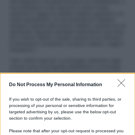
una diagnosi o la prescrizione di un trattamento, e
non intendono e non devono in alcun modo
sostituire il rapporto diretto medico-paziente o la
visita specialistica. Si raccomanda di chiedere
sempre il parere del proprio medico curante e/o di
specialisti riguardo qualsiasi indicazione riportata.
Se si hanno dubbi o quesiti sull’uso di un farmaco
è necessario contattare il proprio medico. Leggi il
Disclaimer »
Tutti i diritti riservati. Le immagini utilizzate negli
articoli sono di proprietà dell’editore o concesse
in licenza per l’uso. È vietata la riproduzione non
autorizzata.
Do Not Process My Personal Information
If you wish to opt-out of the sale, sharing to third parties, or
Informativa
processing of your personal or sensitive information for
Privacy Policy
targeted advertising by us, please use the below opt-out
Cookie Policy
section to confirm your selection.
Note Legali
Preferenze Privacy
Please note that after your opt-out request is processed you