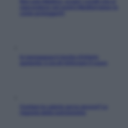
Non solo Maldive: scopri i coralli che si
nascondono nel nostro Mediterraneo (e
come proteggerli)
In menopausa il rischio d’infarto
aumenta: è ora di rinforzare il cuore
Contare le calorie serve ancora? La
risposta della nutrizionista