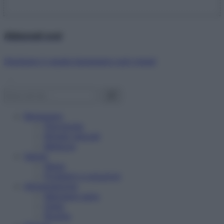
Abbonati ora!
Starbene ti regala benessere ogni mese!
Benessere
Psicologia
Rimedi naturali
Bellezza
Salute
News
Problemi e soluzioni
Alimentazione
Mangiare sano
Diete
Ricette