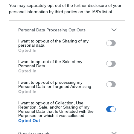
You may separately opt-out of the further disclosure of your
personal information by third parties on the IAB’s list of
downstream participants.
Personal Data Processing Opt Outs
This information may also be disclosed by us to third parties
on the IAB’s List of Downstream Participants that may further
I want to opt-out of the Sharing of my
disclose it to other third parties.
personal data.
Opted In
Please note that this website/app uses one or more Google
services and may gather and store information including but
I want to opt-out of the Sale of my
Personal Data.
not limited to your visit or usage behaviour. You may click to
Opted In
grant or deny consent to Google and its third-party tags to
use your data for below specified purposes in below Google
I want to opt-out of processing my
consent section.
Personal Data for Targeted Advertising.
Opted In
I want to opt-out of Collection, Use,
Retention, Sale, and/or Sharing of my
Personal Data that Is Unrelated with the
Purposes for which it was collected.
Opted Out
Google consents