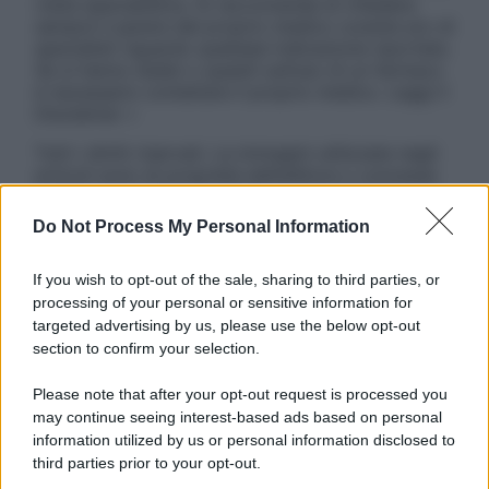
visita specialistica. Si raccomanda di chiedere
sempre il parere del proprio medico curante e/o di
specialisti riguardo qualsiasi indicazione riportata.
Se si hanno dubbi o quesiti sull’uso di un farmaco
è necessario contattare il proprio medico. Leggi il
Disclaimer »
Tutti i diritti riservati. Le immagini utilizzate negli
articoli sono di proprietà dell’editore o concesse
in licenza per l’uso. È vietata la riproduzione non
autorizzata.
Do Not Process My Personal Information
If you wish to opt-out of the sale, sharing to third parties, or
processing of your personal or sensitive information for
Informativa
targeted advertising by us, please use the below opt-out
Privacy Policy
section to confirm your selection.
Cookie Policy
Note Legali
Please note that after your opt-out request is processed you
Preferenze Privacy
may continue seeing interest-based ads based on personal
information utilized by us or personal information disclosed to
third parties prior to your opt-out.