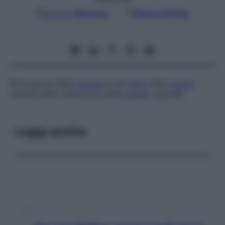
Google
Discover
Fonti preferite
Protrusione della
vescica
e del
retto
nella
vagina
causata dalla debolezza della
parete
vaginale.
Leggi anche