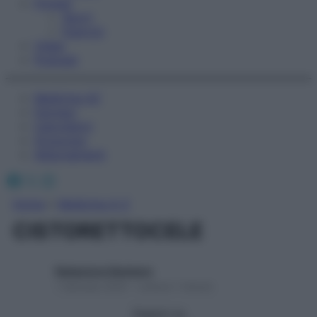
Fitness
Sport
Esercizi
Video
Podcast
Medicina AZ
Farmaci
Calcolatori
Oroscopo
Abbonamenti
Facebook
X
Instagram
Home
»
Medicina A-Z
CISTORETTOCELE
Redazione Starbene
1 Gennaio 2025 – Lettura 1 minuto
Seguici su