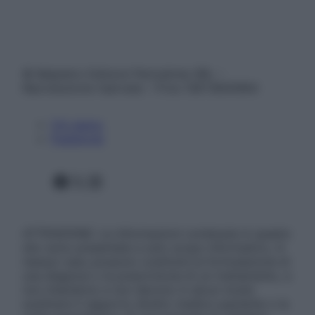
© Belpietro Edizioni Periodiche SRL –
Riproduzione riservata – P.Iva 13673600964
Chi siamo
Pubblicità
Facebook
X
Instagram
ATTENZIONE: Le informazioni contenute in questo
sito sono presentate a solo scopo informativo, in
nessun caso possono costituire la formulazione di
una diagnosi o la prescrizione di un trattamento, e
non intendono e non devono in alcun modo
sostituire il rapporto diretto medico-paziente o la