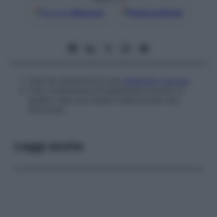
Google
Discover
Fonti preferite
Cisti da ritenzione di una
ghiandola
mucosa
.
Cisti contenente principalmente mucina. In
questo caso può essere detta anche
cisti
mucinosa
.
Leggi anche