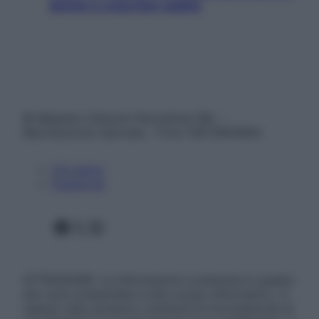
donne e cosa fare subito
© Belpietro Edizioni Periodiche SRL –
Riproduzione riservata – P.Iva 13673600964
Chi siamo
Pubblicità
Facebook
X
Instagram
ATTENZIONE: Le informazioni contenute in questo
sito sono presentate a solo scopo informativo, in
nessun caso possono costituire la formulazione di