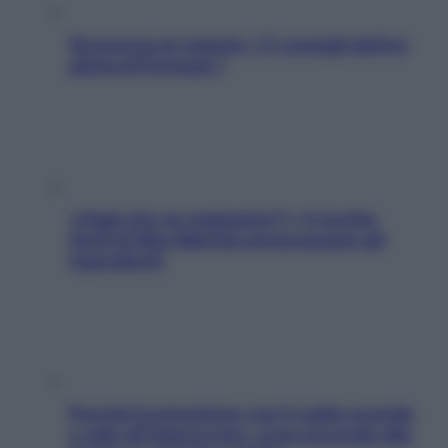
Sicurezza al volante: i 5 consigli dell’ex
pilota di Formula 1
«Oggi che se magnamo?»: 4 ricette
facili di Max Mariola senza pesare gli
ingredienti
Perché la pressione con il caldo scende
e sale all’improvviso: cosa succede alle