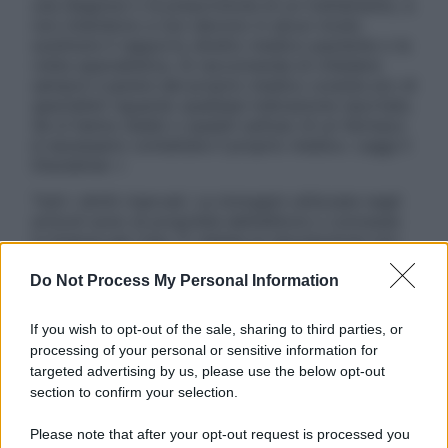
una diagnosi o la prescrizione di un trattamento, e
non intendono e non devono in alcun modo
sostituire il rapporto diretto medico-paziente o la
visita specialistica. Si raccomanda di chiedere
sempre il parere del proprio medico curante e/o di
specialisti riguardo qualsiasi indicazione riportata.
Se si hanno dubbi o quesiti sull’uso di un farmaco
è necessario contattare il proprio medico. Leggi il
Disclaimer »
Tutti i diritti riservati. Le immagini utilizzate negli
articoli sono di proprietà dell’editore o concesse
in licenza per l’uso. È vietata la riproduzione non
autorizzata.
Do Not Process My Personal Information
If you wish to opt-out of the sale, sharing to third parties, or
Informativa
processing of your personal or sensitive information for
Privacy Policy
targeted advertising by us, please use the below opt-out
Cookie Policy
section to confirm your selection.
Note Legali
Preferenze Privacy
Please note that after your opt-out request is processed you