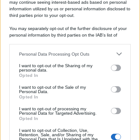
may continue seeing interest-based ads based on personal
information utilized by us or personal information disclosed to
third parties prior to your opt-out.
You may separately opt-out of the further disclosure of your
personal information by third parties on the IAB’s list of
downstream participants.
Personal Data Processing Opt Outs
This information may also be disclosed by us to third parties
on the IAB’s List of Downstream Participants that may further
I want to opt-out of the Sharing of my
disclose it to other third parties.
personal data.
Opted In
Please note that this website/app uses one or more Google
services and may gather and store information including but
I want to opt-out of the Sale of my
Personal Data.
not limited to your visit or usage behaviour. You may click to
Opted In
grant or deny consent to Google and its third-party tags to
use your data for below specified purposes in below Google
I want to opt-out of processing my
consent section.
Personal Data for Targeted Advertising.
Opted In
I want to opt-out of Collection, Use,
Retention, Sale, and/or Sharing of my
Personal Data that Is Unrelated with the