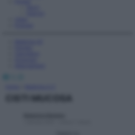
Fitness
Sport
Esercizi
Video
Podcast
Medicina AZ
Farmaci
Calcolatori
Oroscopo
Abbonamenti
Facebook
X
Instagram
Home
»
Medicina A-Z
CISTI MUCOSA
Redazione Starbene
1 Gennaio 2025 – Lettura 1 minuto
Seguici su