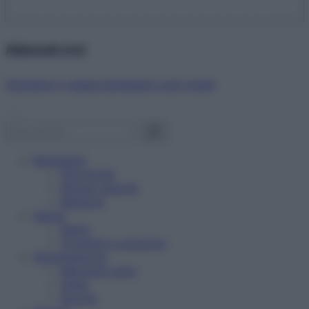
Abbonati ora!
Starbene ti regala benessere ogni mese!
Benessere
Psicologia
Rimedi naturali
Bellezza
Salute
News
Problemi e soluzioni
Alimentazione
Mangiare sano
Diete
Ricette