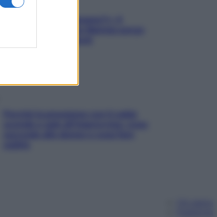
«Oggi che se magnamo?»: 4
ricette facili di Max Mariola senza
pesare gli ingredienti
Perché la pressione con il caldo
scende e sale all’improvviso: cosa
succede alle donne e cosa fare
subito
Chi siamo
Pubblicità