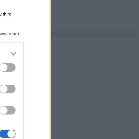
 third
Downstream
er and store
to grant or
ed purposes