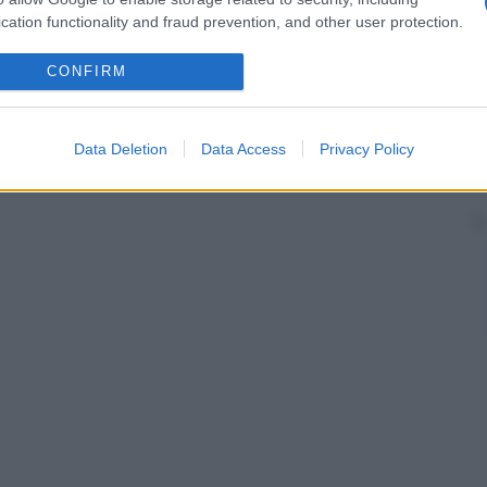
sita da un animale infetto o da un altro uomo, può
cation functionality and fraud prevention, and other user protection.
va o acuta, essendo localizzata e suppurativa,
etticemica è sempre fatale.
se malattie infettive, principalmente virali, degli
CONFIRM
Data Deletion
Data Access
Privacy Policy