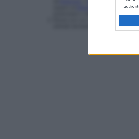
all’
infezione
. L’
infezione
umana, acqui
authenti
essere un’
infezione
cronica suppurati
polmonare o setticemica. La forma s
Nome con cui vengono indicate numero
animali domestici.