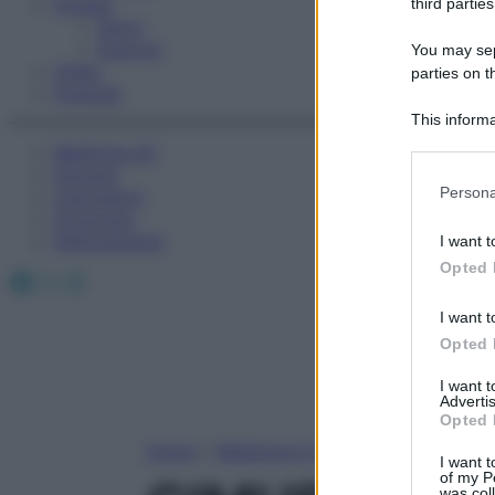
Fitness
third parties
Sport
Esercizi
You may sepa
Video
parties on t
Podcast
This informa
Participants
Medicina AZ
Farmaci
Please note
Persona
Calcolatori
information 
Oroscopo
deny consent
Abbonamenti
I want t
in below Go
Opted 
Facebook
X
Instagram
I want t
Opted 
I want 
Advertis
Opted 
Home
»
Medicina A-Z
I want t
of my P
was col