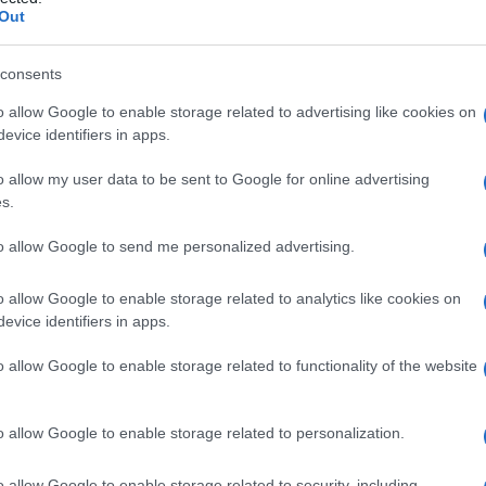
Out
consents
o allow Google to enable storage related to advertising like cookies on
Le
evice identifiers in apps.
ti preferite
o allow my user data to be sent to Google for online advertising
s.
to allow Google to send me personalized advertising.
o allow Google to enable storage related to analytics like cookies on
evice identifiers in apps.
e, dei cavalli, dei muli e degli asini causata dallo
a da noduli ulcerati a
livello
delle vie respiratorie
o allow Google to enable storage related to functionality of the website
Quando è colpito il
sistema linfatico
, con
formazione
va
), la
malattia
è nota come
farcino
. Nella forma
i cicatrici stellate nella
mucosa
del
setto nasale
.
o allow Google to enable storage related to personalization.
ondo, la
malattia
è stata eradicata o controllata in
 L’uomo e molte altre specie animali sono suscettibili
o allow Google to enable storage related to security, including