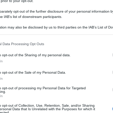
 prior to your opt-out.
rately opt-out of the further disclosure of your personal information by
he IAB’s list of downstream participants.
tion may also be disclosed by us to third parties on the IAB’s List of 
 that may further disclose it to other third parties.
 that this website/app uses one or more Google services and may gath
l Data Processing Opt Outs
including but not limited to your visit or usage behaviour. You may click 
 to Google and its third-party tags to use your data for below specifi
o opt-out of the Sharing of my personal data.
ogle consent section.
In
o opt-out of the Sale of my Personal Data.
In
to opt-out of processing my Personal Data for Targeted
ing.
In
o opt-out of Collection, Use, Retention, Sale, and/or Sharing
ersonal Data that Is Unrelated with the Purposes for which it
lected.