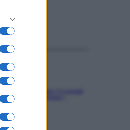
ggi anche
Sicurezza al volante: i 5 consigli
dell’ex pilota di Formula 1