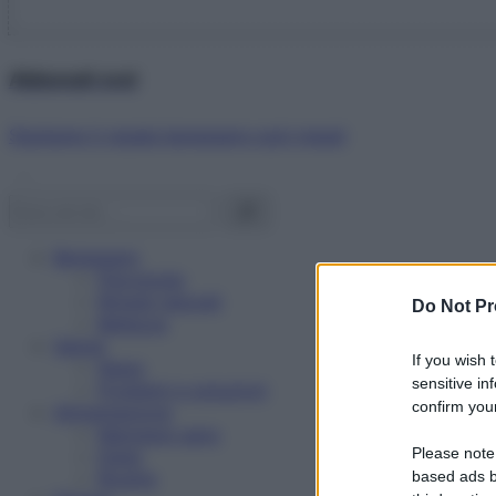
Abbonati ora!
Starbene ti regala benessere ogni mese!
Benessere
Psicologia
Rimedi naturali
Do Not Pr
Bellezza
Salute
If you wish 
News
sensitive in
Problemi e soluzioni
confirm your
Alimentazione
Mangiare sano
Please note
Diete
Ricette
based ads b