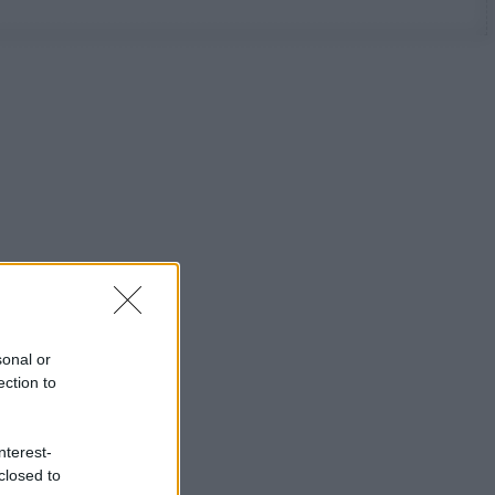
sonal or
ection to
nterest-
closed to